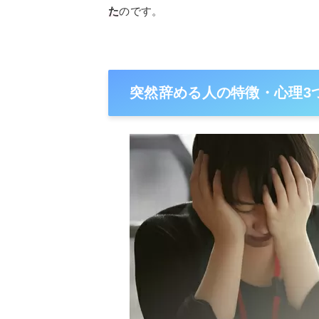
た
のです。
突然辞める人の特徴・心理3