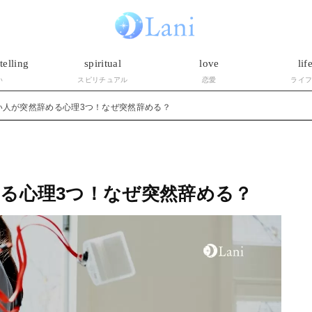
telling
spiritual
love
lif
い
スピリチュアル
恋愛
ライ
い人が突然辞める心理3つ！なぜ突然辞める？
る心理3つ！なぜ突然辞める？