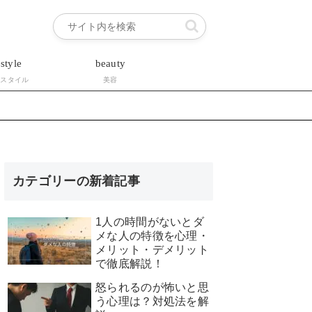
estyle
beauty
フスタイル
美容
カテゴリーの新着記事
1人の時間がないとダ
メな人の特徴を心理・
メリット・デメリット
で徹底解説！
怒られるのが怖いと思
う心理は？対処法を解