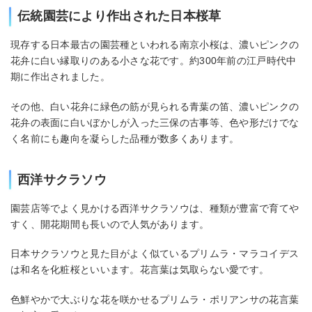
伝統園芸により作出された日本桜草
現存する日本最古の園芸種といわれる南京小桜は、濃いピンクの
花弁に白い縁取りのある小さな花です。約300年前の江戸時代中
期に作出されました。
その他、白い花弁に緑色の筋が見られる青葉の笛、濃いピンクの
花弁の表面に白いぼかしが入った三保の古事等、色や形だけでな
く名前にも趣向を凝らした品種が数多くあります。
西洋サクラソウ
園芸店等でよく見かける西洋サクラソウは、種類が豊富で育てや
すく、開花期間も長いので人気があります。
日本サクラソウと見た目がよく似ているプリムラ・マラコイデス
は和名を化粧桜といいます。花言葉は気取らない愛です。
色鮮やかで大ぶりな花を咲かせるプリムラ・ポリアンサの花言葉