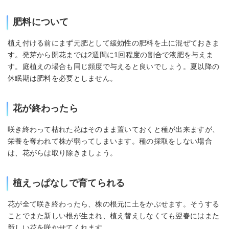
肥料について
植え付ける前にまず元肥として緩効性の肥料を土に混ぜておきま
す。発芽から開花までは2週間に1回程度の割合で液肥を与えま
す。庭植えの場合も同じ頻度で与えると良いでしょう。夏以降の
休眠期は肥料を必要としません。
花が終わったら
咲き終わって枯れた花はそのまま置いておくと種が出来ますが、
栄養を奪われて株が弱ってしまいます。種の採取をしない場合
は、花がらは取り除きましょう。
植えっぱなしで育てられる
花が全て咲き終わったら、株の根元に土をかぶせます。そうする
ことでまた新しい根が生まれ、植え替えしなくても翌春にはまた
新しい花を咲かせてくれます。