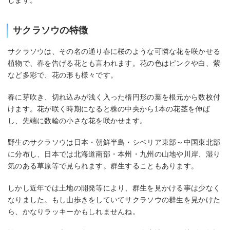
します。
サクラソウの特徴
サクラソウは、その名の通り春に桜のような可憐な花を咲かせる
植物で、春を告げる花とも言われます。花の色はピンクや白、紫
など多彩で、花の形も様々です。
春に芽吹き、切れ込みが浅く入った楕円形の葉を根元から数枚付
けます。花が咲く時期になると株の中央から1本の花茎を伸ば
し、先端に数輪の小さな花を咲かせます。
野生のサクラソウは日本・朝鮮半島・シベリア東部～中国東北部
に分布し、日本では北海道南部・本州・九州の山地や川岸、湿り
気のある草原等で見られます。群生することもあります。
しかし近年では土地の開発等により、群生を見かける事は少なく
なりました。もし山歩きをしていてサクラソウの群生を見かけた
ら、かなりラッキーかもしれませんね。