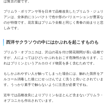
は無言の愛です。
プリムラ・ポリアンサ等を日本で品種改良したプリムラ・ジュリ
アンは、全体的にコンパクトで色や形のバリエーションが豊富な
のが特徴です。花言葉はプリムラ全般と同じく青春の始まりと悲
しみです。
西洋サクラソウの中にはかぶれを起こすものも
プリムラ・オブコニカは、沢山の花を付け開花期間が長い品種で
すが、人によってはひどいかぶれをおこす危険性があります。こ
れはプリミンというアルカロイド物質を多く含むためです。
もしかぶれやすい人が触ってしまった場合には、触れた箇所をア
ルコール消毒した後ににせっけんでよく洗うと良いとされていま
す。うっかり素手で触らないように注意が必要ですね。
近年では品種改良によりプリミンをほとんど含まないプリムラ・
オブコニカも作出されています。