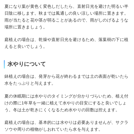
夏になり葉が黄色く変色しだしたら、直射日光を避けた明るい半
日陰に移します。秋までは風通しの良い涼しい場所に置きます。
雨が当たると花や茎が弱ることがあるので、雨がしのげるような
場所に置きましょう。
庭植えの場合は、乾燥や直射日光を避けるため、落葉樹の下に植
えると良いでしょう。
水やりについて
鉢植えの場合は、発芽から花が終わるまでは土の表面が乾いたら
水をたっぷりと与えます。
夏の休眠期には水やりのタイミングが分かりづらいため、植え付
けの際に1年草を一緒に植えて水やりの目安にすると良いでしょ
う。冬は土が乾きにくくなるため水やりの回数は控えます。
庭植えの場合は、基本的には水やりは必要ありませんが、サクラ
ソウや周りの植物がしおれていたら水を与えます。