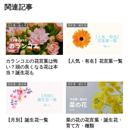
関連記事
花言葉・誕生花
花言葉・誕生花
カランコエの花言葉は怖
【人気・有名】花言葉一覧
い？頭の良くなる花は本
当？誕生花も
花言葉・誕生花
花言葉・誕生花
【月別】誕生花一覧
菜の花の花言葉・誕生花・
育て方・種類