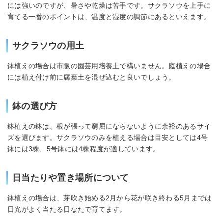
には強いのですが、暑さや乾燥は苦手です。サクラソウを上手に
育てる一番のポイントは、温度と湿度の調節にあるといえます。
サクラソウの用土
鉢植えの場合は市販の園芸用培養土で構いません。庭植えの場合
には植え付け前に腐葉土を混ぜ込むと良いでしょう。
鉢の選び方
鉢植えの鉢は、根が張って窮屈にならないように余裕のあるサイ
ズを選びます。サクラソウのみを植える場合は目安としては4号
鉢には3株、5号鉢には4株程度が適しています。
日当たりや置き場所について
鉢植えの場合は、芽吹き始める2月から花が咲き終わる5月までは
日光がよく当たる日なたで育てます。