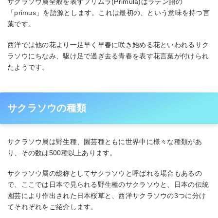
サクラソウ属全般を表すプリムラ(Primula)はラテン語の
「primus」を語源とします。これは最初の、という意味を持つ言
葉です。
西洋では他の花より一足早く早春に咲き始める花といわれるサク
ラソウにちなみ、駆け足で過ぎ去る青春を表す花言葉が付けられ
たようです。
サクラソウの種類
サクラソウ属は野生種、園芸種ともに世界中に様々な種類があ
り、その数は500種以上あります。
サクラソウ属の総称としてサクラソウと呼ばれる場合もあるの
で、ここでは日本で見られる野生種のサクラソウと、日本の伝統
園芸により作出された日本桜草と、西洋サクラソウの3つに分け
てそれぞれをご紹介します。