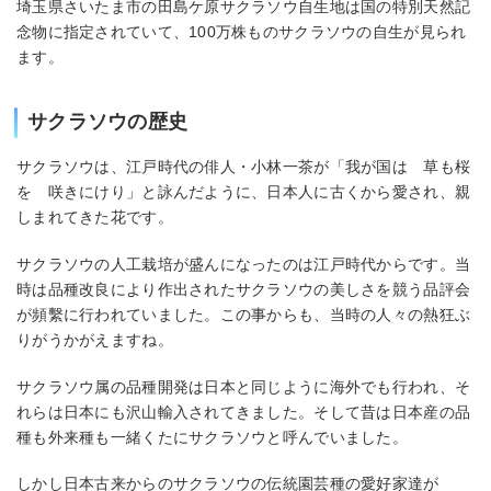
埼玉県さいたま市の田島ケ原サクラソウ自生地は国の特別天然記
念物に指定されていて、100万株ものサクラソウの自生が見られ
ます。
サクラソウの歴史
サクラソウは、江戸時代の俳人・小林一茶が「我が国は 草も桜
を 咲きにけり」と詠んだように、日本人に古くから愛され、親
しまれてきた花です。
サクラソウの人工栽培が盛んになったのは江戸時代からです。当
時は品種改良により作出されたサクラソウの美しさを競う品評会
が頻繫に行われていました。この事からも、当時の人々の熱狂ぶ
りがうかがえますね。
サクラソウ属の品種開発は日本と同じように海外でも行われ、そ
れらは日本にも沢山輸入されてきました。そして昔は日本産の品
種も外来種も一緒くたにサクラソウと呼んでいました。
しかし日本古来からのサクラソウの伝統園芸種の愛好家達が