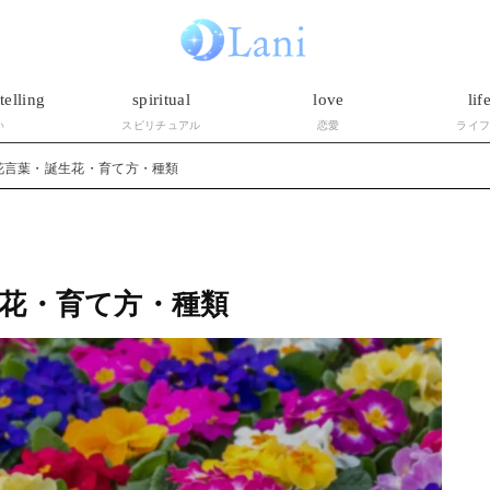
telling
spiritual
love
lif
い
スピリチュアル
恋愛
ライ
花言葉・誕生花・育て方・種類
花・育て方・種類