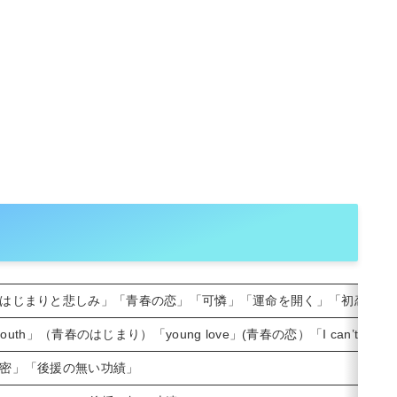
はじまりと悲しみ」「青春の恋」「可憐」「運命を開く」「初恋」「
y youth」（青春のはじまり）「young love」(青春の恋）「I can’t li
密」「後援の無い功績」