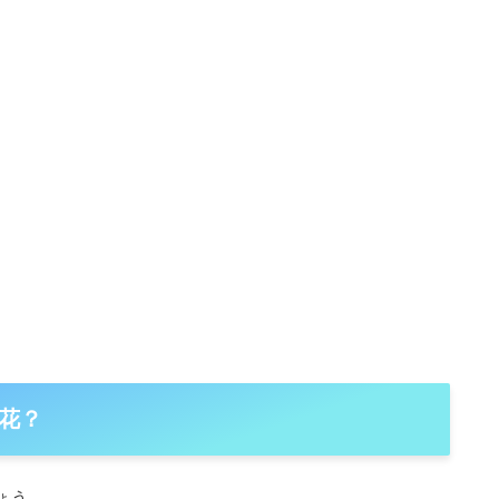
花？
ょう。