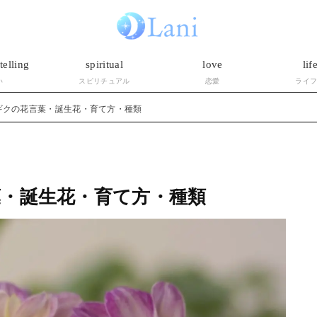
telling
spiritual
love
lif
い
スピリチュアル
恋愛
ライ
ギクの花言葉・誕生花・育て方・種類
・誕生花・育て方・種類