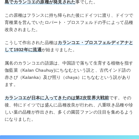
島でカランコエの原種が発見された
事でした。
この原種はフランスに持ち帰られた後にドイツに渡り、ドイツで
育種業を営んでいたロバート・ブロスフェルドの手によって品種
改良されました。
こうして作出された品種は
カランコエ・ブロスフェルディアナと
して1932年に流通
が始まりました。
属名のカランコエの語源は、中国語で落ちて生育する植物を指す
伽藍菜（Kalan Chauhuy)にちなむという説と、古代インド語の
赤さび（Kalanka）及び照り（chaya）にちなむという説があり
ます。
カランコエが日本に入ってきたのは第2次世界大戦前
です。その
後、特にドイツでは盛んに品種改良が行われ、八重咲き品種や珍
しい葉の品種が作出され、多くの園芸ファンの注目を集めるよう
になりました。