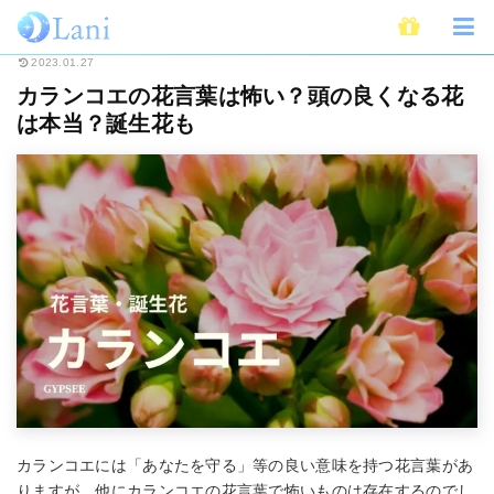
ホーム
占い
花言葉・誕生花
カランコエの花言葉は怖い？頭の良くなる
2023.01.27
カランコエの花言葉は怖い？頭の良くなる花
は本当？誕生花も
カランコエには「あなたを守る」等の良い意味を持つ花言葉があ
りますが、他にカランコエの花言葉で怖いものは存在するのでし