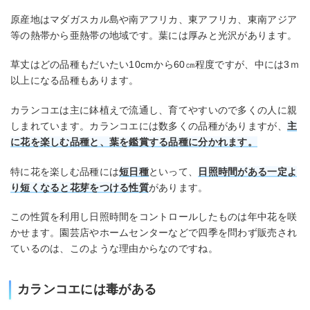
原産地はマダガスカル島や南アフリカ、東アフリカ、東南アジア
等の熱帯から亜熱帯の地域です。葉には厚みと光沢があります。
草丈はどの品種もだいたい10cmから60㎝程度ですが、中には3ｍ
以上になる品種もあります。
カランコエは主に鉢植えで流通し、育てやすいので多くの人に親
しまれています。カランコエには数多くの品種がありますが、
主
に花を楽しむ品種と、葉を鑑賞する品種に分かれます。
特に花を楽しむ品種には
短日種
といって、
日照時間がある一定よ
り短くなると花芽をつける性質
があります。
この性質を利用し日照時間をコントロールしたものは年中花を咲
かせます。園芸店やホームセンターなどで四季を問わず販売され
ているのは、このような理由からなのですね。
カランコエには毒がある