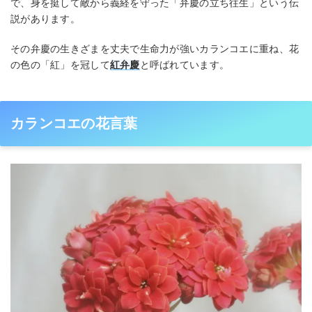
で、身を挺して敵から義経を守った「弁慶の立ち往生」という伝
説があります。
その弁慶の生きざまを丈夫で生命力が強いカランコエに重ね、花
の色の「紅」を冠して
紅弁慶
と呼ばれています。
カランコエの花言葉