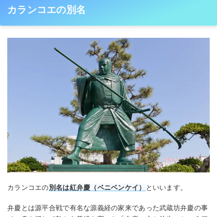
カランコエの別名
カランコエの
別名は紅弁慶（ベニベンケイ）
といいます。
弁慶とは源平合戦で有名な源義経の家来であった武蔵坊弁慶の事