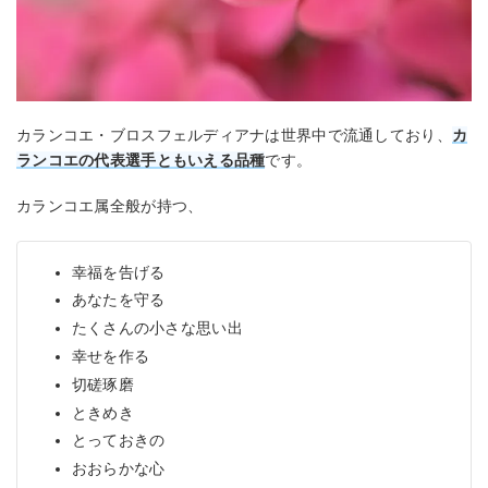
カランコエ・ブロスフェルディアナは世界中で流通しており、
カ
ランコエの代表選手ともいえる品種
です。
カランコエ属全般が持つ、
幸福を告げる
あなたを守る
たくさんの小さな思い出
幸せを作る
切磋琢磨
ときめき
とっておきの
おおらかな心