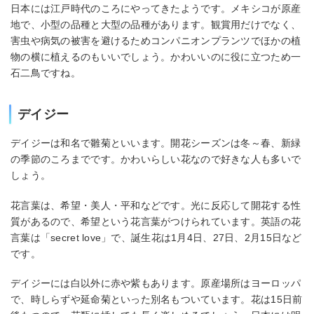
日本には江戸時代のころにやってきたようです。メキシコが原産
地で、小型の品種と大型の品種があります。観賞用だけでなく、
害虫や病気の被害を避けるためコンパニオンプランツでほかの植
物の横に植えるのもいいでしょう。かわいいのに役に立つため一
石二鳥ですね。
デイジー
デイジーは和名で雛菊といいます。開花シーズンは冬～春、新緑
の季節のころまでです。かわいらしい花なので好きな人も多いで
しょう。
花言葉は、希望・美人・平和などです。光に反応して開花する性
質があるので、希望という花言葉がつけられています。英語の花
言葉は「secret love」で、誕生花は1月4日、27日、2月15日など
です。
デイジーには白以外に赤や紫もあります。原産場所はヨーロッパ
で、時しらずや延命菊といった別名もついています。花は15日前