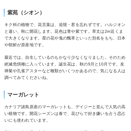
紫苑（シオン）
キク科の植物で、花言葉は、追憶・君を忘れずです。ハルジオン
と違い、秋に開花します。花色は青や紫です。草丈は2m近くま
で大きくなります。星の花や鬼の醜草といった別名をもち、日本
や朝鮮が原産地です。
最近では、自生しているのもかなり少なくなりました。そのため
絶滅危惧種に入っています。誕生花は、秋の9月と10月です。友
禅菊や孔雀アスターなど種類がいくつかあるので、気になる人は
調べてみてくださいね。
マーガレット
カナリア諸島原産のマーガレットも、デイジーと並んで人気の高
い植物です。開花シーズンは春で、花びらで好き嫌いを占う恋占
いにも使われています。