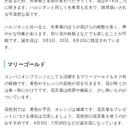
があるため、矢車菊と名前が変わったそうです。花は4～6月ごろ
に咲きます。ハルジオンと同じく矢車草も丈夫で、雑草扱いされ
る可哀想な花です。
ハルジオンと比べると、矢車菊のほうが花びらの枚数が多く、華
やかな印象があります。切り花や鉢植えなどでも楽しむことが可
能です。誕生花は、3月1日、22日、8月2日に指定されていま
す。
マリーゴールド
コンパニオンプランツとしても活躍するマリーゴールドもキク科
の植物です。黄色やオレンジの花色が目を引きます。花が咲くの
は春～秋にかけてです。花言葉は絶望や嫉妬と、少し怖いものが
ついています。
花色別では、黄色が予言、オレンジは健康です。花言葉をプレゼ
ントにつける場合は注意しましょう。花色別の花言葉を使うのが
おすすめです。6月5日、7月18日などが誕生花になっています。