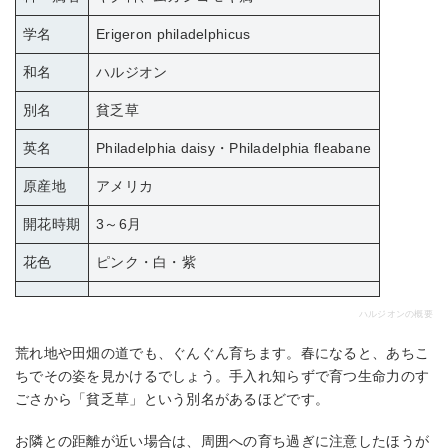
学名
Erigeron philadelphicus
和名
ハルジオン
別名
貧乏草
英名
Philadelphia daisy・Philadelphia fleabane
原産地
アメリカ
開花時期
3～6月
花色
ピンク・白・紫
ハルジオンの概要
荒れ地や田畑の道でも、ぐんぐん育ちます。春になると、あちこ
ちでその姿を見かけるでしょう。手入れ知らずで育つ生命力のす
ごさから「貧乏草」という別名があるほどです。
お隣との距離が近い場合は、周囲への育ち過ぎに注意したほうが