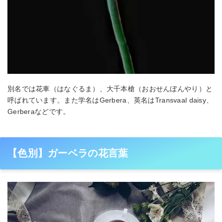
別名では花車（はなぐるま）、大千本槍（おおせんぼんやり）と
呼ばれています。また学名はGerbera、英名はTransvaal daisy、
Gerberaなどです。
【色別】ガーベラの花言葉