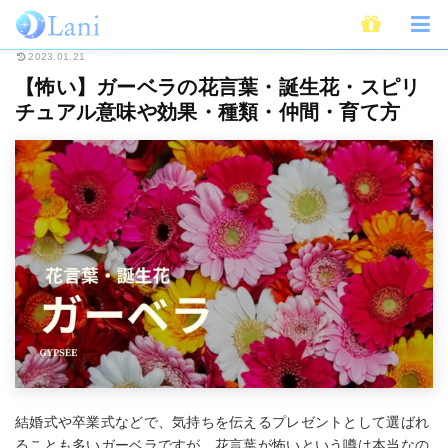
ホーム
占い
花言葉・誕生花
【怖い】ガーベラの花言葉・誕生花・スピ
2023.01.21
【怖い】ガーベラの花言葉・誕生花・スピリ
チュアル意味や効果・種類・仲間・育て方
結婚式や卒業式などで、気持ちを伝えるプレゼントとして選ばれ
ることも多いガーベラですが、花言葉が怖いという噂は本当なの