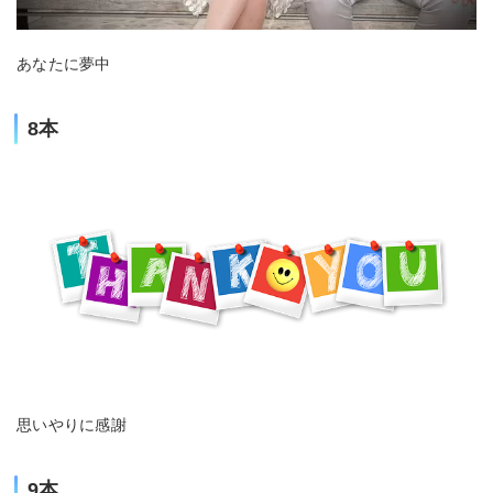
あなたに夢中
8本
思いやりに感謝
9本