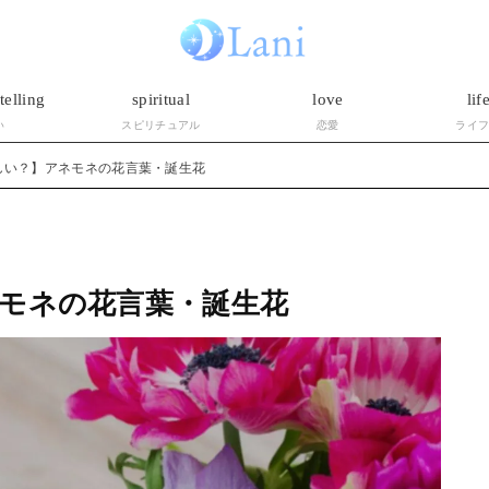
telling
spiritual
love
lif
い
スピリチュアル
恋愛
ライ
しい？】アネモネの花言葉・誕生花
モネの花言葉・誕生花