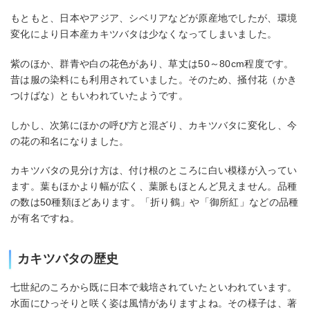
もともと、日本やアジア、シベリアなどが原産地でしたが、環境
変化により日本産カキツバタは少なくなってしまいました。
紫のほか、群青や白の花色があり、草丈は50～80cm程度です。
昔は服の染料にも利用されていました。そのため、掻付花（かき
つけばな）ともいわれていたようです。
しかし、次第にほかの呼び方と混ざり、カキツバタに変化し、今
の花の和名になりました。
カキツバタの見分け方は、付け根のところに白い模様が入ってい
ます。葉もほかより幅が広く、葉脈もほとんど見えません。品種
の数は50種類ほどあります。「折り鶴」や「御所紅」などの品種
が有名ですね。
カキツバタの歴史
七世紀のころから既に日本で栽培されていたといわれています。
水面にひっそりと咲く姿は風情がありますよね。その様子は、著