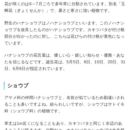
花が咲くのは6～7月ごろで多年草に分類されています。別名「玉
蝉花（ぎょくせんか）」で、暑さと寒さに強い植物です。
野生のハナショウブはノハナショウブといいます。このノハナシ
ョウブを改良したものがハナショウブです。カキツバタが付け根
部分が白かったのに対し、こちらは花びらの付け根が黄色になっ
ています。
ハナショウブの花言葉は、優しい心・嬉しい知らせ・優雅・あな
たを信じるなどです。誕生花は、5月5日、8日、10日、20日、31
日、6月8日が指定されています。
ショウブ
アヤメ科の仲間ハナショウブと、名前が似ているため勘違いされ
ることも多いですよね。紛らわしいですが、ショウブはサトイモ
科（ショウブ科）の植物です。
草丈は1m近くになることもあり、カキツバタと同じく水辺のあ
るところに咲きます。分類だと、カキツバタとショウブは水生植