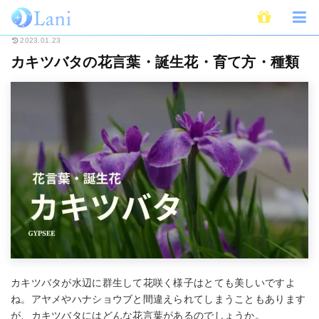
ホーム
占い
花言葉・誕生花
カキツバタの花言葉・誕生花・育て方・種
2023.01.23
カキツバタの花言葉・誕生花・育て方・種類
カキツバタが水辺に群生して花咲く様子はとても美しいですよ
ね。アヤメやハナショウブと間違えられてしまうこともあります
が、カキツバタにはどんな花言葉があるのでしょうか。