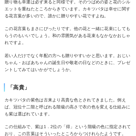
贈り物も幸運は必ず来ると同様です。そのつばめの姿と花のシル
エットを重ねたところからきています。カキツバタは幸せに関す
る花言葉が多いので、誰かに贈りやすい花ですよね。
この花言葉もまさにぴったりです。他の花と一緒に花束にしても
らうのもいいでしょう。和の雰囲気がある花束もなかなかおしゃ
れですよ。
若い人だけでなく年配の方へも贈りやすいかと思います。おじい
ちゃん・おばあちゃんの誕生日や敬老の日などのときに、プレゼ
ントしてみてはいかがでしょうか。
「高貴」
カキツバタの紫色は古来より高貴な色とされてきました。例え
ば、冠位十二階と呼ばれる階級の高さで衣の色を変える仕組みに
も紫は選ばれています。
この仕組みで、紫は1．2位の「得」という階級の色に指定されて
おり、この言葉はそういったところからつけれらたようです。