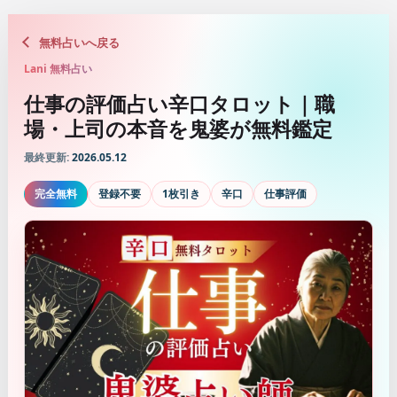
無料占いへ戻る
Lani 無料占い
仕事の評価占い辛口タロット｜職
場・上司の本音を鬼婆が無料鑑定
最終更新:
2026.05.12
完全無料
登録不要
1枚引き
辛口
仕事評価