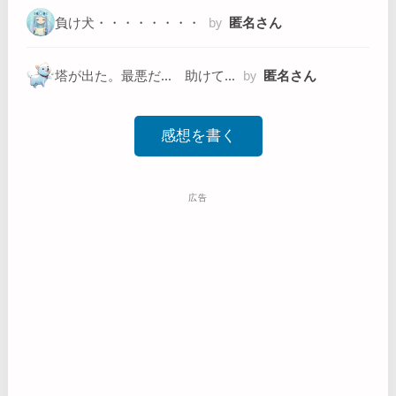
負け犬・・・・・・・・
匿名さん
by
塔が出た。最悪だ… 助けて…
匿名さん
by
感想を書く
広告