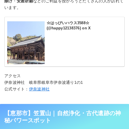
除け
・
安産祈願
などのご利益を授かろうとたくさんの人が訪れて
います。
☆はっぴいハウス3588☆
(@happy12138376) on X
アクセス
伊奈波神社 岐阜県岐阜市伊奈波通り1の1
公式サイト：
伊奈波神社
【恵那市】笠置山｜自然浄化・古代遺跡の神
秘パワースポット