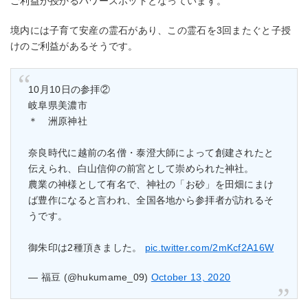
ご利益が授かるパワースポットとなっています。
境内には子育て安産の霊石があり、この霊石を3回またぐと子授
けのご利益があるそうです。
10月10日の参拝②
岐阜県美濃市
＊ 洲原神社
奈良時代に越前の名僧・泰澄大師によって創建されたと
伝えられ、白山信仰の前宮として崇められた神社。
農業の神様として有名で、神社の「お砂」を田畑にまけ
ば豊作になると言われ、全国各地から参拝者が訪れるそ
うです。
御朱印は2種頂きました。
pic.twitter.com/2mKcf2A16W
— 福豆 (@hukumame_09)
October 13, 2020