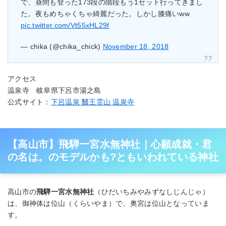
で、昼間も登った173段の階段もう1セット行ってきまし
た。夜もめちゃくちゃ綺麗だった。しかし膝痛いww
pic.twitter.com/Vt55xHL29f
— chika (@chika_chick)
November 18, 2018
アクセス
温泉寺 岐阜県下呂市湯之島
公式サイト：
下呂温泉 醫王霊山 温泉寺
【高山市】飛騨一宮水無神社｜心願成就・君
の名は。のモデルかも?ともいわれている神社
高山市の
飛騨一宮水無神社
（ひだいちみやみずなしじんじゃ）
は、御神体は位山（くらいやま）で、奥宮は位山となっていま
す。