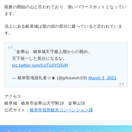
龍脈の開始の山と言われており、強いパワースポットとなってい
ます。
頂上にある岐阜城は龍の頭の部分に建っていると言われていま
す。
「金華山 岐阜城天守最上階からの眺め」
天下統一した気分になるな。
pic.twitter.com/LUTuSYO5yN
— 岐阜聖地巡礼者☆★ (@gifuseichi19)
March 3, 2021
アクセス
岐阜城 岐阜市金華山天守閣18 金華山頂
公式サイト：
岐阜市役所観光コンベンション課