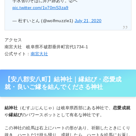
手水舎のそばに井戸跡あり。②へ
pic.twitter.com/1v70mS3za9
— 杜すいとん (@wolfmuzzle1)
July 21, 2020
アクセス
南宮大社 岐阜県不破郡垂井町宮代1734-1
公式サイト：
南宮大社
【安八郡安八町】結神社｜縁結び・恋愛成
就・良いご縁を結んでくださる神社
結神社
（むすぶじんじゃ）は岐阜県西部にある神社で、
恋愛成就
や
縁結び
のパワースポットとして有名な神社です。
この神社の絵馬は右上にハートの形があり、祈願したときにくり
抜き、ハートだけ持ち帰り、成就したら、ハートを絵馬にお返し