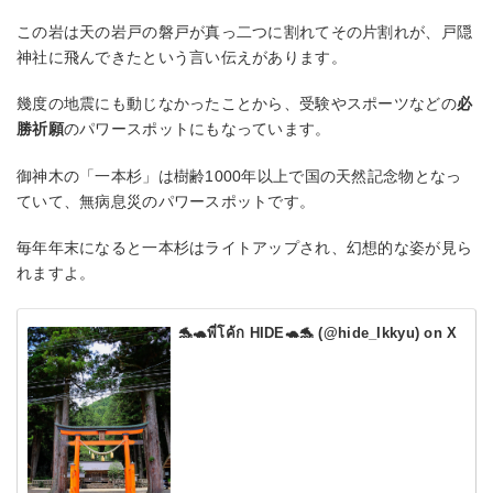
この岩は天の岩戸の磐戸が真っ二つに割れてその片割れが、戸隠
神社に飛んできたという言い伝えがあります。
幾度の地震にも動じなかったことから、受験やスポーツなどの
必
勝祈願
のパワースポットにもなっています。
御神木の「一本杉」は樹齢1000年以上で国の天然記念物となっ
ていて、無病息災のパワースポットです。
毎年年末になると一本杉はライトアップされ、幻想的な姿が見ら
れますよ。
🐬🐢พี่โค้ก HIDE🐢🐬 (@hide_Ikkyu) on X