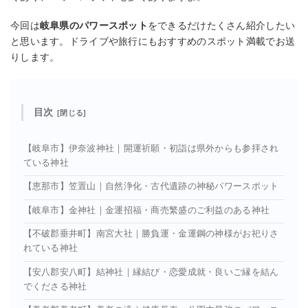
今回は
岐阜県のパワースポット
をできるだけたくさん紹介したい
と思います。ドライブや旅行にもおすすめのスポット満載でお送
りします。
目次
【岐阜市】伊奈波神社｜開運祈願・初詣は県外からも参拝され
ている神社
【恵那市】笠置山｜自然浄化・古代遺跡の神秘パワースポット
【岐阜市】金神社｜金運招福・商売繁盛のご利益のある神社
【不破郡垂井町】南宮大社｜勝負運・金運鋼の神様がお祀りさ
れている神社
【安八郡安八町】結神社｜縁結び・恋愛成就・良いご縁を結ん
でくださる神社