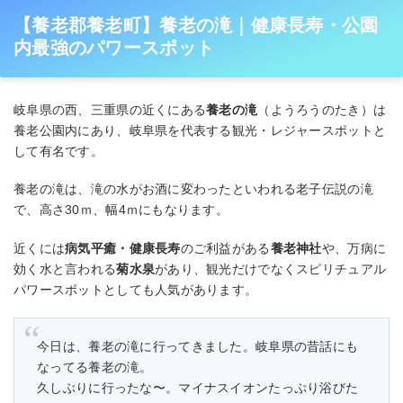
【養老郡養老町】養老の滝｜健康長寿・公園
内最強のパワースポット
岐阜県の西、三重県の近くにある
養老の滝
（ようろうのたき）は
養老公園内にあり、岐阜県を代表する観光・レジャースポットと
して有名です。
養老の滝は、滝の水がお酒に変わったといわれる老子伝説の滝
で、高さ30ｍ、幅4ｍにもなります。
近くには
病気平癒・健康長寿
のご利益がある
養老神社
や、万病に
効く水と言われる
菊水泉
があり、観光だけでなくスピリチュアル
パワースポットとしても人気があります。
今日は、養老の滝に行ってきました。岐阜県の昔話にも
なってる養老の滝。
久しぶりに行ったな〜。マイナスイオンたっぷり浴びた