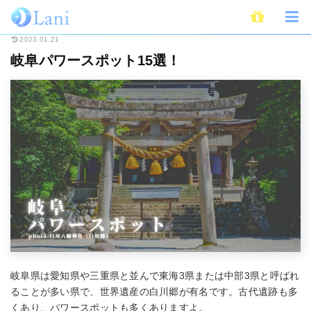
ホーム
スピリチュアル
パワースポット
岐阜パワースポット15選！
2023.01.21
岐阜パワースポット15選！
岐阜県は愛知県や三重県と並んで東海3県または中部3県と呼ばれ
ることが多い県で、世界遺産の白川郷が有名です。古代遺跡も多
くあり、パワースポットも多くありますよ。