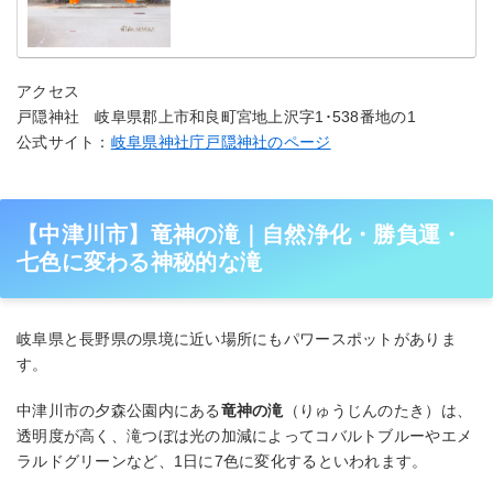
アクセス
戸隠神社 岐阜県郡上市和良町宮地上沢字1･538番地の1
公式サイト：
岐阜県神社庁戸隠神社のページ
【中津川市】竜神の滝｜自然浄化・勝負運・
七色に変わる神秘的な滝
岐阜県と長野県の県境に近い場所にもパワースポットがありま
す。
中津川市の夕森公園内にある
竜神の滝
（りゅうじんのたき）は、
透明度が高く、滝つぼは光の加減によってコバルトブルーやエメ
ラルドグリーンなど、1日に7色に変化するといわれます。