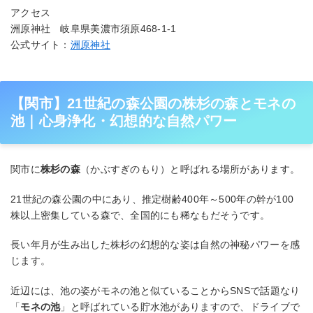
アクセス
洲原神社 岐阜県美濃市須原468-1-1
公式サイト：
洲原神社
【関市】21世紀の森公園の株杉の森とモネの
池｜心身浄化・幻想的な自然パワー
関市に
株杉の森
（かぶすぎのもり）と呼ばれる場所があります。
21世紀の森公園の中にあり、推定樹齢400年～500年の幹が100
株以上密集している森で、全国的にも稀なもだそうです。
長い年月が生み出した株杉の幻想的な姿は自然の神秘パワーを感
じます。
近辺には、池の姿がモネの池と似ていることからSNSで話題なり
「
モネの池
」と呼ばれている貯水池がありますので、ドライブで