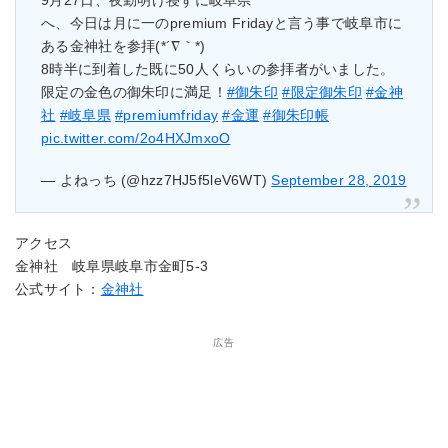
へ、今日は月に一のpremium Fridayと言う事で岐阜市に
ある金神社を参拝(*´∇｀*)
8時半に到着した既に50人くらいの参拝者がいました。
限定の金色の御朱印に満足！
#御朱印
#限定御朱印
#金神
社
#岐阜県
#premiumfriday
#金運
#御朱印帳
pic.twitter.com/2o4HXJmxoO
— よねっち (@hzz7HJ5f5leV6WT)
September 28, 2019
アクセス
金神社 岐阜県岐阜市金町5-3
公式サイト：
金神社
広告