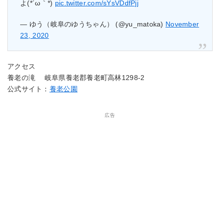
よ(*´ω｀*)
pic.twitter.com/sYsVDdfPjj
— ゆう（岐阜のゆうちゃん） (@yu_matoka)
November
23, 2020
アクセス
養老の滝 岐阜県養老郡養老町高林1298-2
公式サイト：
養老公園
広告