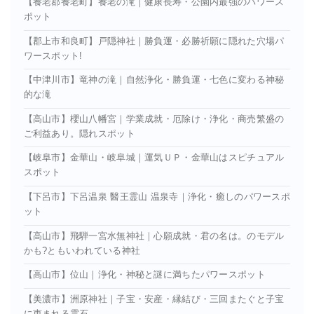
【養老郡養老町】養老の滝｜健康長寿・公園内最強のパワース
ポット
【郡上市和良町】戸隠神社｜勝負運・必勝祈願に隠れた穴場パ
ワースポット!
【中津川市】竜神の滝｜自然浄化・勝負運・七色に変わる神秘
的な滝
【高山市】櫻山八幡宮｜学業成就・厄除け・浄化・商売繁盛の
ご利益あり。隠れスポット
【岐阜市】金華山・岐阜城｜運気ＵＰ・金華山はスピチュアル
スポット
【下呂市】下呂温泉 醫王霊山 温泉寺｜浄化・癒しのパワースポ
ット
【高山市】飛騨一宮水無神社｜心願成就・君の名は。のモデル
かも?ともいわれている神社
【高山市】位山｜浄化・神秘と謎に満ちたパワースポット
【美濃市】洲原神社｜子宝・安産・縁結び・三回またぐと子宝
に恵まれる霊石