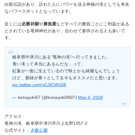
白龍伝説があり、訪れた人にパワーを送る神秘の滝としても有名
なパワースポットとなっています。
近くには
必勝祈願
や
勝負運
などすべての勝負ごとにご利益がある
とされている竜神神社があり、合わせて参拝される人も多いで
す。
岐阜県中津川にある"竜神の滝"へ行ってきました。
青い滝って本当にあるんだな…って。
紅葉が一面に生えているので秋とかも綺麗なんでしょう
けど、新緑が青々としてる今もオススメだと思います。
pic.twitter.com/yCJlCV6GI8
— konayuki57 (@konayuki0507)
May 4, 2018
アクセス
竜神の滝 岐阜県中津川市川上丸野1057-2
公式サイト：
夕森公園