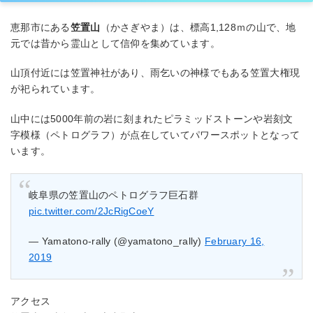
恵那市にある
笠置山
（かさぎやま）は、標高1,128ｍの山で、地
元では昔から霊山として信仰を集めています。
山頂付近には笠置神社があり、雨乞いの神様でもある笠置大権現
が祀られています。
山中には5000年前の岩に刻まれたピラミッドストーンや岩刻文
字模様（ペトログラフ）が点在していてパワースポットとなって
います。
岐阜県の笠置山のペトログラフ巨石群
pic.twitter.com/2JcRigCoeY
— Yamatono-rally (@yamatono_rally)
February 16,
2019
アクセス