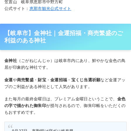
笠置山 岐阜県恵那市中野方町
公式サイト：
恵那市観光公式サイト
【岐阜市】金神社｜金運招福・商売繁盛のご
利益のある神社
金神社
（ごがねじんじゃ）は岐阜市内にあり、鮮やかな金色の鳥
居が印象的な神社です。
金運
や
商売繫盛
・
財宝
・
金運招福
・
宝くじ当選祈願
など金運アッ
プのご利益がある神社として人気があります。
また毎月の最終金曜日は、プレミアム金曜日ということで、
金色
の字で描かれた御朱印
が授与されるので、御朱印帳をいただくの
もおすすめです。
9月27日、夜勤明け寝ずに岐阜県