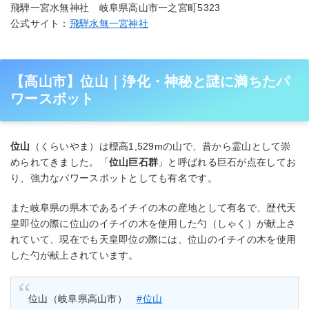
飛騨一宮水無神社 岐阜県高山市一之宮町5323
公式サイト：
飛騨水無一宮神社
【高山市】位山｜浄化・神秘と謎に満ちたパ
ワースポット
位山
（くらいやま）は標高1,529mの山で、昔から霊山として崇
められてきました。「
位山巨石群
」と呼ばれる巨石が点在してお
り、強力なパワースポットとしても有名です。
また岐阜県の県木であるイチイの木の産地として有名で、歴代天
皇即位の際に位山のイチイの木を使用した勺（しゃく）が献上さ
れていて、現在でも天皇即位の際には、位山のイチイの木を使用
した勺が献上されています。
位山（岐阜県高山市）
#位山