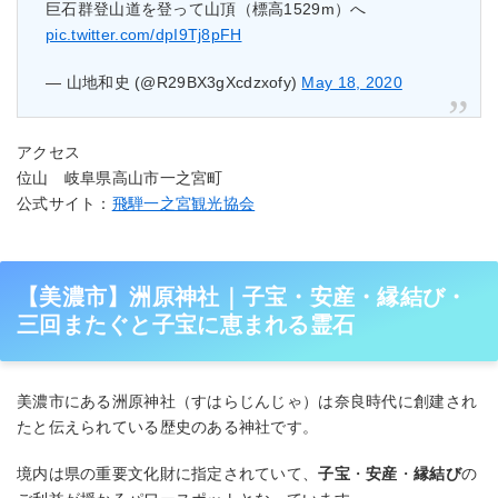
巨石群登山道を登って山頂（標高1529m）へ
pic.twitter.com/dpI9Tj8pFH
— 山地和史 (@R29BX3gXcdzxofy)
May 18, 2020
アクセス
位山 岐阜県高山市一之宮町
公式サイト：
飛騨一之宮観光協会
【美濃市】洲原神社｜子宝・安産・縁結び・
三回またぐと子宝に恵まれる霊石
美濃市にある洲原神社（すはらじんじゃ）は奈良時代に創建され
たと伝えられている歴史のある神社です。
境内は県の重要文化財に指定されていて、
子宝
・
安産
・
縁結び
の