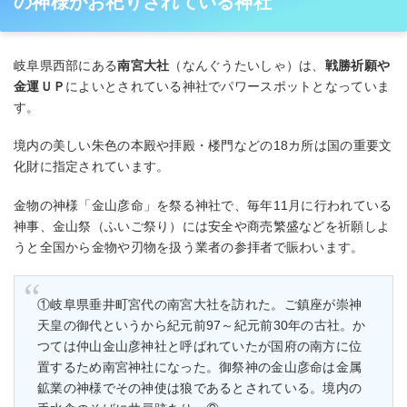
の神様がお祀りされている神社
岐阜県西部にある
南宮大社
（なんぐうたいしゃ）は、
戦勝祈願や
金運ＵＰ
によいとされている神社でパワースポットとなっていま
す。
境内の美しい朱色の本殿や拝殿・楼門などの18カ所は国の重要文
化財に指定されています。
金物の神様「金山彦命」を祭る神社で、毎年11月に行われている
神事、金山祭（ふいご祭り）には安全や商売繁盛などを祈願しよ
うと全国から金物や刃物を扱う業者の参拝者で賑わいます。
①岐阜県垂井町宮代の南宮大社を訪れた。ご鎮座が崇神
天皇の御代というから紀元前97～紀元前30年の古社。か
つては仲山金山彦神社と呼ばれていたが国府の南方に位
置するため南宮神社になった。御祭神の金山彦命は金属
鉱業の神様でその神使は狼であるとされている。境内の