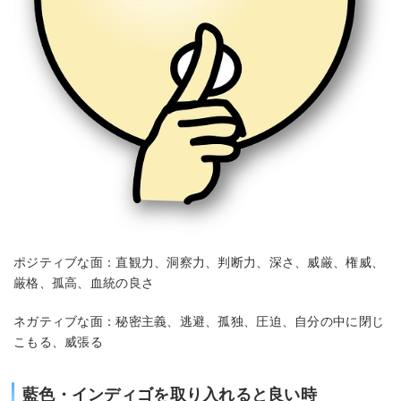
ポジティブな面：直観力、洞察力、判断力、深さ、威厳、権威、
厳格、孤高、血統の良さ
ネガティブな面：秘密主義、逃避、孤独、圧迫、自分の中に閉じ
こもる、威張る
藍色・インディゴを取り入れると良い時