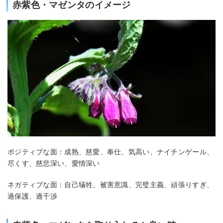
赤紫色・マゼンタのイメージ
ポジティブな面：成熟、慈愛、奉仕、気高い、ナイチンゲール、
尽くす、慈悲深い、愛情深い
ネガティブな面：自己犠牲、被害意識、完璧主義、頑張りすぎ、
過保護、過干渉