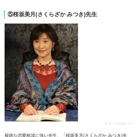
⑤桜坂美月(さくらざか みつき)先生
出典：
senrigan.info
複雑な恋愛相談に強い先生、「桜坂美月(さくらざか みつき)先