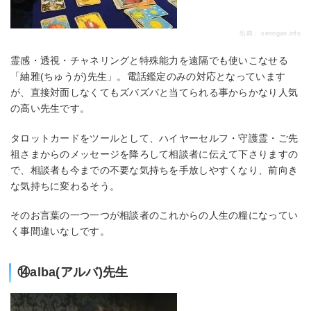
出典：
senrigan.info
霊感・透視・チャネリングと特殊能力を遠隔でも使いこなせる
「紬雅(ちゅうが)先生」。電話鑑定のみの対応となっています
が、直接対面しなくてもズバズバと当てられる事からかなり人気
の高い先生です。
タロットカードをツールとして、ハイヤーセルフ・守護霊・ご先
祖さまからのメッセージを降ろして相談者に伝えて下さりますの
で、相談者も今までの不要な気持ちを手放しやすくなり、前向き
な気持ちに変わるそう。
そのお言葉の一つ一つが相談者のこれからの人生の糧になってい
く事間違いなしです。
⑭alba(アルバ)先生