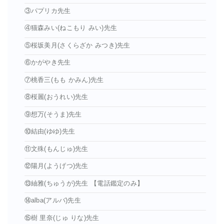
③パプリカ先生
④猫森みい(ねこもり みい)先生
⑤桜坂美月(さくらざか みつき)先生
⑥かがやき先生
⑦桃香三(もも かみん)先生
⑧桜麗(おうれい)先生
⑨想万(そうま)先生
⑩結由(ゆゆ)先生
⑪文殊(もんじゅ)先生
⑫陽月(ようげつ)先生
⑬紬雅(ちゅうが)先生 【電話鑑定のみ】
⑭alba(アルバ)先生
⑮樹 里奈(じゅ りな)先生