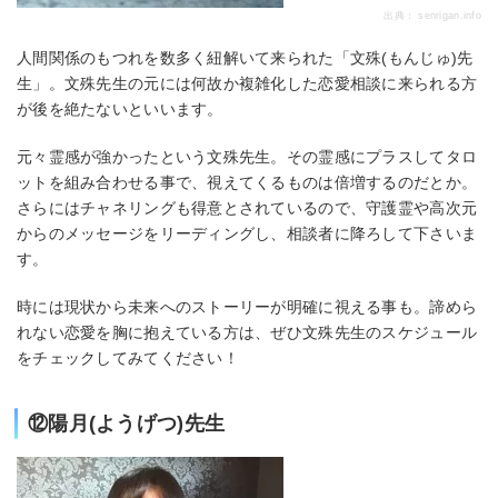
出典：
senrigan.info
人間関係のもつれを数多く紐解いて来られた「文殊(もんじゅ)先
生」。文殊先生の元には何故か複雑化した恋愛相談に来られる方
が後を絶たないといいます。
元々霊感が強かったという文殊先生。その霊感にプラスしてタロ
ットを組み合わせる事で、視えてくるものは倍増するのだとか。
さらにはチャネリングも得意とされているので、守護霊や高次元
からのメッセージをリーディングし、相談者に降ろして下さいま
す。
時には現状から未来へのストーリーが明確に視える事も。諦めら
れない恋愛を胸に抱えている方は、ぜひ文殊先生のスケジュール
をチェックしてみてください！
⑫陽月(ようげつ)先生