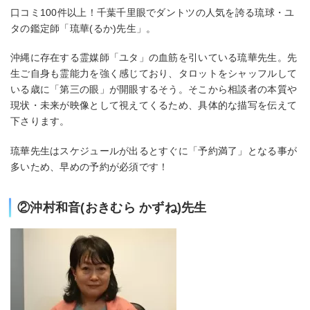
口コミ100件以上！千葉千里眼でダントツの人気を誇る琉球・ユ
タの鑑定師「琉華(るか)先生」。
沖縄に存在する霊媒師「ユタ」の血筋を引いている琉華先生。先
生ご自身も霊能力を強く感じており、タロットをシャッフルして
いる歳に「第三の眼」が開眼するそう。そこから相談者の本質や
現状・未来が映像として視えてくるため、具体的な描写を伝えて
下さります。
琉華先生はスケジュールが出るとすぐに「予約満了」となる事が
多いため、早めの予約が必須です！
②沖村和音(おきむら かずね)先生