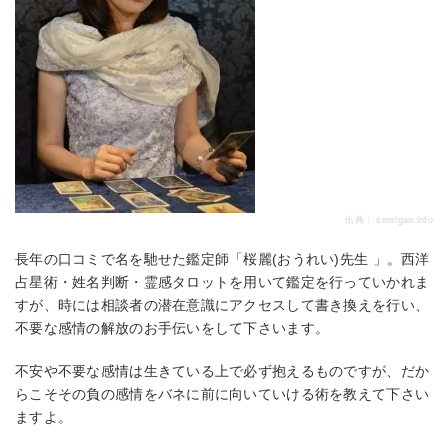
出典：
senrigan.info
長年の口コミで名を馳せた鑑定師「桜麗(おうれい)先生 」。西洋
占星術・姓名判断・霊感タロットを用いて鑑定を行っていかれま
すが、時には相談者の潜在意識にアクセスして書き換えを行い、
不要な感情の解放のお手伝いをして下さいます。
不安や不要な感情は生きている上で必ず抱えるものですが、だか
らこそその負の感情をバネに前に向いていける術を教えて下さい
ますよ。