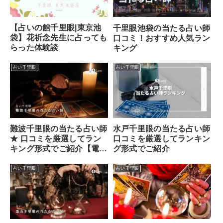
【占いの館千里眼|東京池
千里眼池袋の当たる占い師
袋】花祈念先生に占っても
口コミ！おすすめ人気ラン
らった体験談
キング
占い千里眼
占い千里眼
水戸千里眼の当たる占い師
難波千里眼の当たる占い師
口コミを厳選してランキン
★ 口コミを厳選してラン
グ形式でご紹介
キング形式でご紹介【電話
占い対応】
占い千里眼
占い千里眼