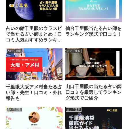
仙台千里眼当たる占い師を
占いの館千里眼のウラスピ
ランキング形式で口コミ！
で当たる占い師まとめ！口
コミ人気おすすめランキン
グ
占い千里眼
占い千里眼
山口千里眼の当たる占い師
千里眼大阪アメ村当たる占
口コミを厳選してランキン
い師・先生！口コミ・外れ
グ形式でご紹介
報告も
占い千里眼
占い千里眼