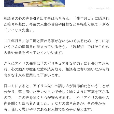
出典：
senrigan.info
相談者の心の声を引き出す事はもちろん、「生年月日」に隠され
た暗号を基に、今後の人生の使命や目標などを幅広く観て下さる
「アイリス先生」。
「生年月日」は二度と変わる事がないものであるため、そこには
たくさんの情報量が詰まっているそう。「数秘術」ではそこから
天命や宿命を占っていくといいます。
さらにアイリス先生は「スピリチュアルな能力」にも長けておら
れ、心の動きや微細な波を読み取り、相談者に寄り添いながら前
向きな未来を提案して下さいます。
口コミによると、アイリス先生の話し方が特徴的だということが
分かり、落ち着いたテンションで優しく囁くように言葉を下さる
ので、「この声を聞くと心が安らぎます。」や「アイリス先生の
声を聞くと落ち着きました。」などの書き込みが。その事から
も、優しく思いやりのあるお人柄である事が窺えます。