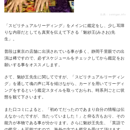
出典：
senrigan.info
「スピリチュアルリーディング」をメインに鑑定をし、少し耳障
りな内容だとしても真実を伝えて下さる「魅紗王(みさお)先
生」。
普段は東京の店舗に出演されている事が多く、静岡千里眼での出
演は稀ですので、必ずスケジュールをチェックしてから鑑定をお
願いする事をオススメします。
さて、魅紗王先生に関してですが、「スピリチュアルリーディン
グ」を通して魂の声に耳を傾けながら、カードを用いてリーディ
ングをするという鑑定スタイルを取っておられ、時系列ごとに状
態を観て下さいます。
また口コミによると、「初めてだったのであまり自分の情報は伝
えなかったですが、当たっていました！」と仰る方もおり、その
能力が本物である事が分かります。さらに魅紗王先生、「英語で
の鑑定」も可能ですので、海外の方でも鑑定を受けて頂けます