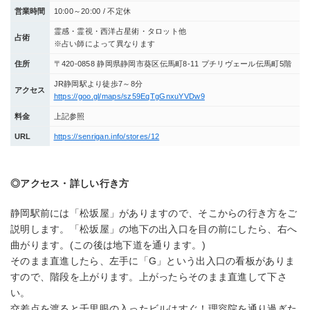
営業時間
10:00～20:00 / 不定休
霊感・霊視・西洋占星術・タロット他
占術
※占い師によって異なります
住所
〒420-0858 静岡県静岡市葵区伝馬町8-11 プチリヴェール伝馬町5階
JR静岡駅より徒歩7～8分
アクセス
https://goo.gl/maps/sz59EqTgGnxuYVDw9
料金
上記参照
URL
https://senrigan.info/stores/12
◎アクセス・詳しい行き方
静岡駅前には「松坂屋」がありますので、そこからの行き方をご
説明します。「松坂屋」の地下の出入口を目の前にしたら、右へ
曲がります。(この後は地下道を通ります。)
そのまま直進したら、左手に「G」という出入口の看板がありま
すので、階段を上がります。上がったらそのまま直進して下さ
い。
交差点を渡ると千里眼の入ったビルはすぐ！理容院を通り過ぎた