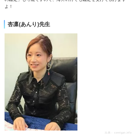
よ！
杏凛(あんり)先生
出典：
senrigan.info