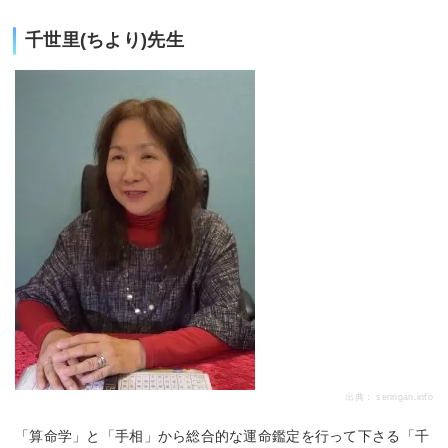
千世里(ちより)先生
出典：
senrigan.info
「算命学」と「手相」から総合的な運命鑑定を行って下さる「千