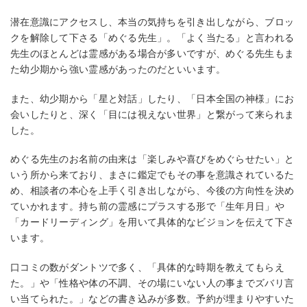
潜在意識にアクセスし、本当の気持ちを引き出しながら、ブロッ
クを解除して下さる「めぐる先生」。「よく当たる」と言われる
先生のほとんどは霊感がある場合が多いですが、めぐる先生もま
た幼少期から強い霊感があったのだといいます。
また、幼少期から「星と対話」したり、「日本全国の神様」にお
会いしたりと、深く「目には視えない世界」と繋がって来られま
した。
めぐる先生のお名前の由来は「楽しみや喜びをめぐらせたい」と
いう所から来ており、まさに鑑定でもその事を意識されているた
め、相談者の本心を上手く引き出しながら、今後の方向性を決め
ていかれます。持ち前の霊感にプラスする形で「生年月日」や
「カードリーディング」を用いて具体的なビジョンを伝えて下さ
います。
口コミの数がダントツで多く、「具体的な時期を教えてもらえ
た。」や「性格や体の不調、その場にいない人の事までズバリ言
い当てられた。」などの書き込みが多数。予約が埋まりやすいた