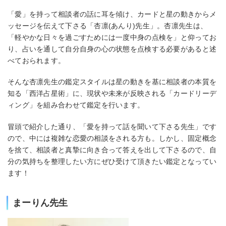
「愛」を持って相談者の話に耳を傾け、カードと星の動きからメ
ッセージを伝えて下さる「杏凛(あんり)先生」。杏凛先生は、
「軽やかな日々を過ごすためには一度中身の点検を」と仰ってお
り、占いを通して自分自身の心の状態を点検する必要があると述
べておられます。
そんな杏凛先生の鑑定スタイルは星の動きを基に相談者の本質を
知る「西洋占星術」に、現状や未来が反映される「カードリーデ
ィング」を組み合わせて鑑定を行います。
冒頭で紹介した通り、「愛を持って話を聞いて下さる先生」です
ので、中には複雑な恋愛の相談をされる方も。しかし、固定概念
を捨て、相談者と真摯に向き合って答えを出して下さるので、自
分の気持ちを整理したい方にぜひ受けて頂きたい鑑定となってい
ます！
まーりん先生