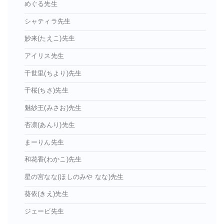
めぐる先生
シャティラ先生
妙来(たえこ)先生
アイリス先生
千世里(ちより)先生
千桜(ちさ)先生
魅紗王(みさお)先生
杏凛(あんり)先生
まーりん先生
和花香(わかこ)先生
星の宮なな(ほしのみや なな)先生
葵依(きえ)先生
ジェービ先生