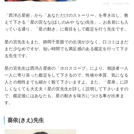
出典：
senrigan.info
「西洋占星術」から「あなただけのストーリー」を導き出し、教
えて下さる「星の宮なな(ほしのみや なな)先生」。お名前にも入
っている通り、「星の動き」に着目をして鑑定を行う先生です。
星の宮先生もまた、静岡千里眼での出演が少なく、口コミはまだ
まだ少なめですが、短い時間でも満足感のある鑑定を行って下さ
る先生です。
星の宮先生は西洋占星術の「ホロスコープ」により、相談者一人
一人に寄り添った鑑定をして下さるので、性格や本質、気になる
人との相性までも細かく観て下さいますよ。また、「星座」に詳
しくなくても大丈夫！星の宮先生が詳しく説明して下さいますの
で、鑑定後にはあなたも、星の動きを味方につける事が出来ま
す。
葵依(きえ)先生