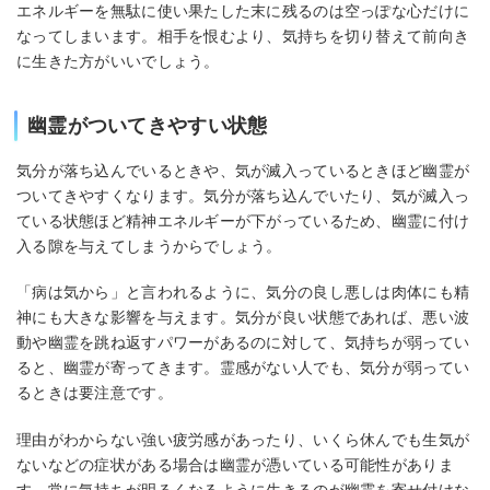
エネルギーを無駄に使い果たした末に残るのは空っぽな心だけに
なってしまいます。相手を恨むより、気持ちを切り替えて前向き
に生きた方がいいでしょう。
幽霊がついてきやすい状態
気分が落ち込んでいるときや、気が滅入っているときほど幽霊が
ついてきやすくなります。気分が落ち込んでいたり、気が滅入っ
ている状態ほど精神エネルギーが下がっているため、幽霊に付け
入る隙を与えてしまうからでしょう。
「病は気から」と言われるように、気分の良し悪しは肉体にも精
神にも大きな影響を与えます。気分が良い状態であれば、悪い波
動や幽霊を跳ね返すパワーがあるのに対して、気持ちが弱ってい
ると、幽霊が寄ってきます。霊感がない人でも、気分が弱ってい
るときは要注意です。
理由がわからない強い疲労感があったり、いくら休んでも生気が
ないなどの症状がある場合は幽霊が憑いている可能性がありま
す。常に気持ちが明るくなるように生きるのが幽霊を寄せ付けな