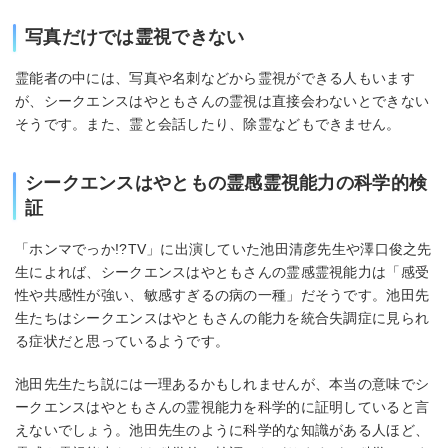
写真だけでは霊視できない
霊能者の中には、写真や名刺などから霊視ができる人もいます
が、シークエンスはやともさんの霊視は直接会わないとできない
そうです。また、霊と会話したり、除霊などもできません。
シークエンスはやともの霊感霊視能力の科学的検
証
「ホンマでっか!?TV」に出演していた池田清彦先生や澤口俊之先
生によれば、シークエンスはやともさんの霊感霊視能力は「感受
性や共感性が強い、敏感すぎるの病の一種」だそうです。池田先
生たちはシークエンスはやともさんの能力を統合失調症に見られ
る症状だと思っているようです。
池田先生たち説には一理あるかもしれませんが、本当の意味でシ
ークエンスはやともさんの霊視能力を科学的に証明していると言
えないでしょう。池田先生のように科学的な知識がある人ほど、