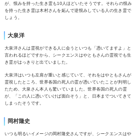
が、恨みを持った生き霊も10人ほどいたそうです。それらの恨み
を持った生き霊は木村さんを妬んで逆恨みしている人の生き霊で
しょう。
大泉洋
大泉洋さんは霊視ができる人に会うといつも「憑いてますよ」と
言われるほどですから、シークエンスはやともさんの霊視でも生
き霊がはっきりと出ていました。
大泉洋はいつも左肩が重いと感じていて、それをはやともさんが
霊視したところ、世界各国の死人の霊が憑いていたことが判明し
たため、大泉さん本人も驚いていました。世界各国の死人の霊
が、「この人に憑いていけば面白そう」と、日本までついてきて
しまったそうです。
岡村隆史
いつも明るいイメージの岡村隆史さんですが、シークエンスはや