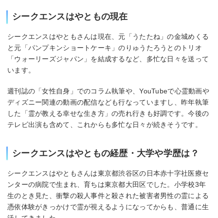
シークエンスはやともの現在
シークエンスはやともさんは現在、元「うたたね」の金城めくる
と元「パンプキンショートケーキ」のりゅうたろうとのトリオ
「ウォーリーズジャパン」を結成するなど、多忙な日々を送って
います。
週刊誌の「女性自身」でのコラム執筆や、YouTubeで心霊動画や
ディズニー関連の動画の配信なども行なっていますし、昨年執筆
した「霊が教える幸せな生き方」の売れ行きも好調です。今後の
テレビ出演も含めて、これからも多忙な日々が続きそうです。
シークエンスはやともの経歴・大学や学歴は？
シークエンスはやともさんは東京都渋谷区の日本赤十字社医療セ
ンターの病院で生まれ、育ちは東京都大田区でした。小学校3年
生のとき見た、衝撃の殺人事件と殺された被害者男性の霊による
憑依体験がきっかけで霊が視えるようになってからも、普通に生
活してきました。