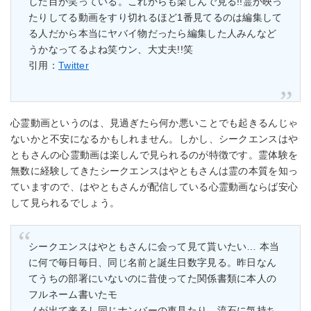
した目が笑っている。これからも楽しんで見る!!霊が映っ
たりしてる動画をすり切れるほど1番見てるのは編集して
る人だから本当にヤバイ物だったら編集した人みんなど
うかなってるよね笑ウン、大丈夫!!笑
引用：
Twitter
心霊動画というのは、見過ぎたら何か悪いことでも起きるんじゃ
ないかと不安になるかもしれません。しかし、シークエンスはや
ともさんの心霊動画は楽しんで見られるのが特徴です。霊体験を
無数に経験してきたシークエンスはやともさんは霊の本質を知っ
ていますので、はやともさんが配信している心霊動画ならば安心
して見られるでしょう。
シークエンスはやともさんに会って見て貰いたい… 本当
に何で毎日毎日、同じ名前と誕生日数字見る。昨日なん
てうちの部署にいないのに昔使ってた関係書類に本人の
フルネーム書いたモ
ノが出て来るし同じナンバーの車見たり、流石に気持ち