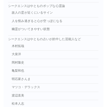
シークエンスはやとものポップな心霊論
故人の霊が近くにいるサイン
人を恨み過ぎると心が空っぽになる
幽霊がついてきやすい状態
シークエンスはやともの占いが的中した芸能人など
木村拓哉
大泉洋
岡村隆史
亀梨和也
明石家さんま
マツコ・デラックス
渡辺直美
松本人志