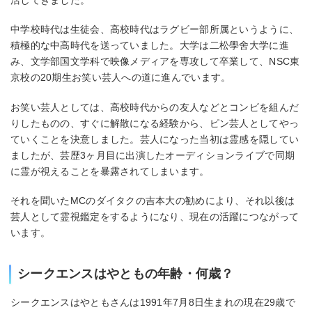
中学校時代は生徒会、高校時代はラグビー部所属というように、
積極的な中高時代を送っていました。大学は二松學舍大学に進
み、文学部国文学科で映像メディアを専攻して卒業して、NSC東
京校の20期生お笑い芸人への道に進んでいます。
お笑い芸人としては、高校時代からの友人などとコンビを組んだ
りしたものの、すぐに解散になる経験から、ピン芸人としてやっ
ていくことを決意しました。芸人になった当初は霊感を隠してい
ましたが、芸歴3ヶ月目に出演したオーディションライブで同期
に霊が視えることを暴露されてしまいます。
それを聞いたMCのダイタクの吉本大の勧めにより、それ以後は
芸人として霊視鑑定をするようになり、現在の活躍につながって
います。
シークエンスはやともの年齢・何歳？
シークエンスはやともさんは1991年7月8日生まれの現在29歳で