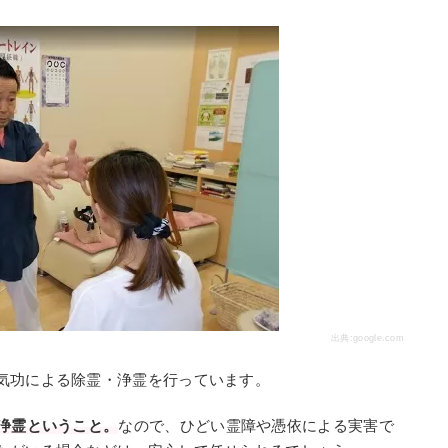
出典:
google.com
気功による除霊・浄霊を行っています。
・浄霊ということ。
なので、ひどい霊障や憑依による実害で