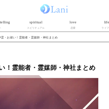
telling
spiritual
love
lif
い
スピリチュアル
恋愛
ライ
浄霊・お祓い！霊能者・霊媒師・神社まとめ
い！霊能者・霊媒師・神社まとめ