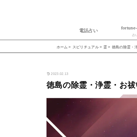
fortune-
電話占い
占
ホーム
スピリチュアル
霊
徳島の除霊・
2023.02.13
徳島の除霊・浄霊・お祓