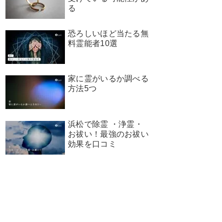
る
恐ろしいほど当たる無
料霊能者10選
家に霊がいるか調べる
方法5つ
浜松で除霊 ・浄霊・
お祓い！最強のお祓い
効果を口コミ