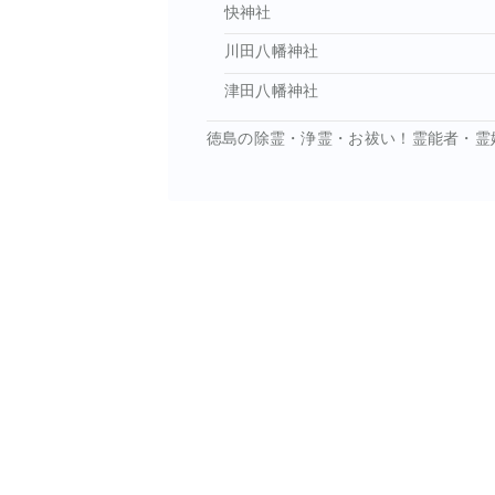
快神社
川田八幡神社
津田八幡神社
徳島の除霊・浄霊・お祓い！霊能者・霊