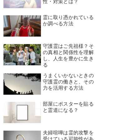
性・対策とは？
霊に取り憑かれている
か調べる方法
守護霊はご先祖様？そ
の真相と関係性を理解
し、人生を豊かに生き
る
うまくいかないときの
守護霊の働きと、その
力を活用する方法
部屋にポスターを貼る
と霊道になる？
夫婦喧嘩は霊的攻撃を
受けている可能性があ