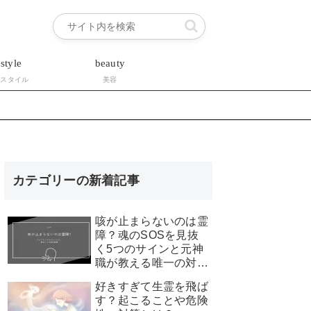
estyle
beauty
フスタイル
美容
カテゴリーの新着記事
咳が止まらないのは霊
障？魂のSOSを見抜
く5つのサインと元神
職が教える唯一の対処
法
好きすぎて生霊を飛ば
す？起こることや危険