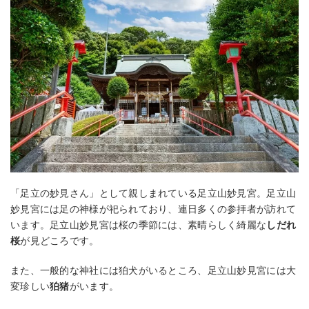
「足立の妙見さん」として親しまれている足立山妙見宮。足立山
妙見宮には足の神様が祀られており、連日多くの参拝者が訪れて
います。足立山妙見宮は桜の季節には、素晴らしく綺麗な
しだれ
桜
が見どころです。
また、一般的な神社には狛犬がいるところ、足立山妙見宮には大
変珍しい
狛猪
がいます。