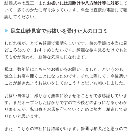
結婚式や七五三、また
お祓いには厄除けや八方除け等に対応
して
いて、多くのかたに寄り添っています。料金は直接お電話にて確
認してください。
足立山妙見宮でお祓いを受けた人の口コミ
しだれ桜が、とても綺麗で素晴らしいです。桜の季節は本当に見
どころなので、おすすめしたいです。綺麗な桜を見るだけでもと
ても心が洗われ、新鮮な気持ちになれます。
私は、数年前にこちらでお祓いをお願いしました。というのも、
独立しお店を開くことになったのです。それに際して、今後悪い
ことが起きぬようお祓いをしておこう！と思いお願いしました。
お祓い自体は、滞りなく無事に済ませることができ感謝していま
す。まだオープンしたばかりですので今後どのようになるかわか
りませんが、私自身もお店を守っていくために努力し精進して参
りたいと思います。
また、こちらの神社には狛猪がいます。普通は狛犬だと思うので