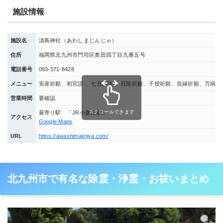
施設情報
施設名
淡島神社（あわしまじんじゃ）
住所
福岡県北九州市門司区奥田四丁目九番五号
電話番号
093-371-8428
メニュー
安産祈願、初宮詣 、七五三詣 、厄除祈願、子授祈願、良縁祈願、万病
営業時間
要確認
スクロールできます
最寄り駅 「JR小森江駅」
アクセス
Google Maps
URL
https://awashimajinjya.com/
北九州市で有名な除霊・浄霊・お祓いまとめ