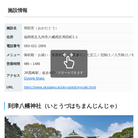
施設情報
施設名
岡田宮（おかだぐう）
住所
福岡県北九州市八幡西区岡田町1-1
電話番号
093-621-1898
メニュー
御祈願・お祓い：安産祈願／初宮参り／七五三／厄除け／八方除け／地
営業時間
9時～16時
スクロールできます
JR黒崎駅」徒歩約7分
アクセス
Google Maps
URL
https://www.okadagu.jp/skyosiki/skyosiki.html
到津八幡神社（いとうづはちまんじんじゃ）