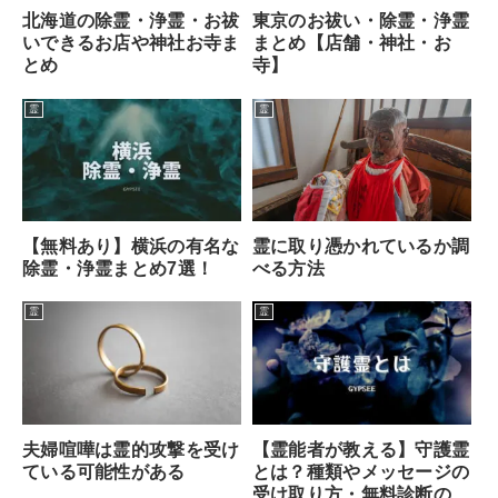
東京のお祓い・除霊・浄霊
北海道の除霊・浄霊・お祓
まとめ【店舗・神社・お
いできるお店や神社お寺ま
寺】
とめ
霊
霊
【無料あり】横浜の有名な
霊に取り憑かれているか調
除霊・浄霊まとめ7選！
べる方法
霊
霊
【霊能者が教える】守護霊
夫婦喧嘩は霊的攻撃を受け
とは？種類やメッセージの
ている可能性がある
受け取り方・無料診断のや