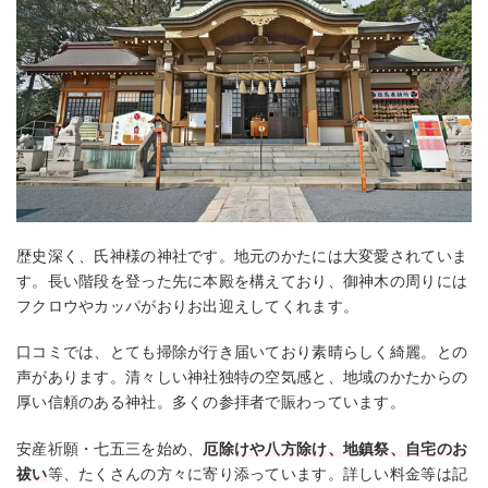
歴史深く、氏神様の神社です。地元のかたには大変愛されていま
す。長い階段を登った先に本殿を構えており、御神木の周りには
フクロウやカッパがおりお出迎えしてくれます。
口コミでは、とても掃除が行き届いており素晴らしく綺麗。との
声があります。清々しい神社独特の空気感と、地域のかたからの
厚い信頼のある神社。多くの参拝者で賑わっています。
安産祈願・七五三を始め、
厄除けや八方除け、地鎮祭、自宅のお
祓い
等、たくさんの方々に寄り添っています。詳しい料金等は記