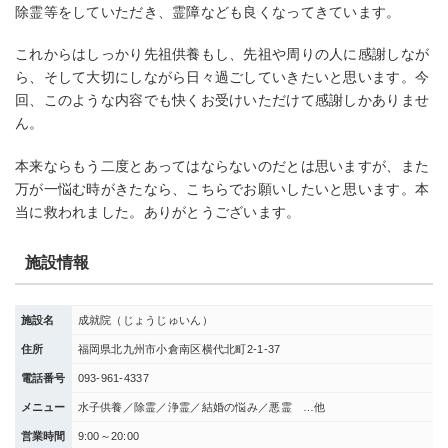
除霊等をしていただき、霊障なども良くなってきています。
これからはしっかり先祖供養もし、先祖や周りの人に感謝しなが
ら、そして大切にしながら日々過ごしていきたいと思います。今
回、このような内容でも快くお受けいただけて感謝しかありませ
ん。
本来ならもう二度とあってはならないのだとは思いますが、また
万が一悩む時がきたなら、こちらでお願いしたいと思います。本
当に救われました。ありがとうございます。
施設情報
施設名
成就院（じょうじゅいん）
住所
福岡県北九州市小倉南区横代北町2-1-37
電話番号
093-961-4337
メニュー
水子供養／除霊／浄霊／結婚の悩み／悪霊 …他
営業時間
9:00～20:00