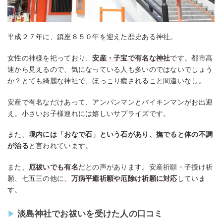
平成２７年に、鎮座８５０年を迎えた歴史ある神社。
女性の神様を祀っており、
安産・子宝で有名な神社
です。都市高
速から見えるので、気になっている人も多いのではないでしょう
か？とても綺麗な神社で、ほっこり癒されること間違いなし。
安産で有名なだけあって、アンパンマンとバイキンマンがお出迎
え。小さいお子様連れには嬉しいサプライズです。
また、
境内には「おなで石」という石があり、撫でると体の不調
が治る
と言われています。
また、
厄祓いでも有名
だとの声があります。安産祈願・子授け祈
願、七五三の他に、
万病平癒祈願や厄除け祈願に対応
していま
す。
淡島神社でお祓いを受けた人の口コミ