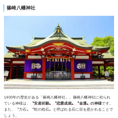
篠崎八幡神社
1400年の歴史がある「篠崎八幡神社」。篠崎八幡神社に祀られ
ている神様は、
〝安産祈願〟〝恋愛成就〟〝金運〟の神様
です。
また、〝力石〟〝蛇の枕石〟と呼ばれる石に目を惹かれることで
しょう。