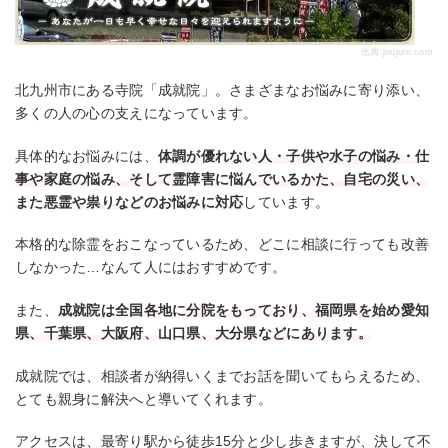
出典:
joujuin.com
北九州市にある寺院「成就院」。さまざまなお悩みに寄り添い、
多くの人の心の支えになっています。
具体的なお悩みには、
体調が優れない人・子供や水子の悩み・仕
事や家庭の悩み、そして霊障害に悩んでいるかた、自宅の災い、
また悪霊や祟りなどのお悩みに対応
しています。
本格的な除霊をおこなっているため、どこに相談に行っても改善
しなかった…なんて人にはおすすめです。
また、
成就院は全国各地に分院をもっており、福岡県を始め愛知
県、千葉県、大阪府、山口県、大分県などにあります。
成就院では、相談者が納得いくまでお話を聞いてもらえるため、
とても親身に解決へと導いてくれます。
アクセスは、最寄り駅から徒歩15分と少し歩きますが、決して不