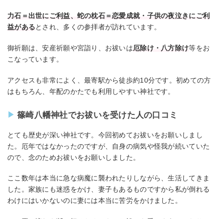
力石＝出世にご利益、蛇の枕石＝恋愛成就・子供の夜泣きにご利
益がある
とされ、多くの参拝者が訪れています。
御祈願は、安産祈願や宮詣り、お祓いは
厄除け・八方除け
等をお
こなっています。
アクセスも非常によく、最寄駅から徒歩約10分です。初めての方
はもちろん、年配のかたでも利用しやすい神社です。
篠崎八幡神社でお祓いを受けた人の口コミ
とても歴史が深い神社です。今回初めてお祓いをお願いしまし
た。厄年ではなかったのですが、自身の病気や怪我が続いていた
ので、念のためお祓いをお願いしました。
ここ数年は本当に急な病魔に襲われたりしながら、生活してきま
した。家族にも迷惑をかけ、妻子もあるものですから私が倒れる
わけにはいかないのに妻には本当に苦労をかけました。