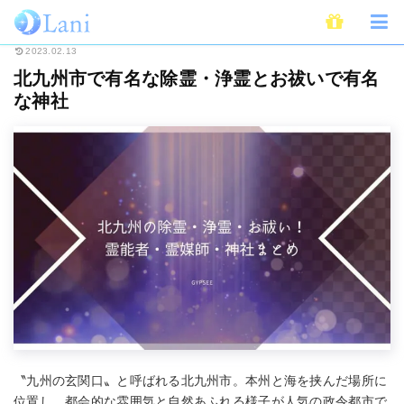
ホーム
スピリチュアル
霊
北九州市で有名な除霊・浄霊とお祓いで有名
2023.02.13
北九州市で有名な除霊・浄霊とお祓いで有名
な神社
〝九州の玄関口〟と呼ばれる北九州市。本州と海を挟んだ場所に
位置し、都会的な雰囲気と自然あふれる様子が人気の政令都市で