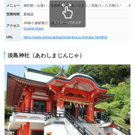
メニュー
御祈願・お祓い：安産祈願／宮詣／七五三／厄除け／八方除け／ …他
営業時間
要確認
スクロールできます
JR南小倉駅東口 徒歩約10分
アクセス
Google Maps
URL
https://www.shinozakihachimanjinja.or.jp/index.html#s8
淡島神社（あわしまじんじゃ）