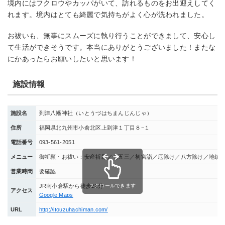
境内にはフクロウやカッパがいて、訪れるものをお出迎えしてく
れます。境内はとても綺麗で気持ちがよく心が洗われました。
お祓いも、無事にスムーズに執り行うことができまして、安心し
て生活ができそうです。本当にありがとうございました！またな
にかあったらお願いしたいと思います！
施設情報
施設名
到津八幡神社（いとうづはちまんじんじゃ）
住所
福岡県北九州市小倉北区上到津１丁目８−１
電話番号
093-561-2051
メニュー
御祈願・お祓い：安産祈願／七五三／初宮詣／厄除け／八方除け／地鎮
営業時間
要確認
スクロールできます
JR南小倉駅から徒歩20分
アクセス
Google Maps
URL
http://itouzuhachiman.com/