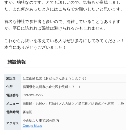
すが、狛猪なのです。とても珍しいので、気持ちが高揚しまし
た。また何かあったときにはこちらでお願いしたいと思います。
有名な神社で参拝者も多いので、混雑していることもあります
が、平日に訪れれば混雑は避けられるかもしれません。
これからお祓いを考えている人はぜひ参考にしてみてください！
本当にありがとうございました！
施設情報
施設名
足立山妙見宮（あだちさんみょうけんぐう）
住所
福岡県北九州市小倉北区妙見町１７－１
電話番号
093-921-2292
メニュー
御祈願・お祓い：厄除け／八方除け／星厄祓／結婚式／七五三 …他
営業時間
要確認
小倉駅より車で10分以内
アクセス
Google Maps