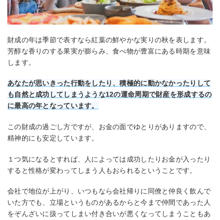
財成の年は季節で表すなら紅葉の鮮やかな実りの秋を表します。
芳醇な香りのする果実が膨らみ、食べ物が豊富にある時期を意味
します。
あなたが思いきった行動をしたり、積極的に動かなかったりして
も自然と成功してしまうような12の運命周期で財産を形成するの
に最高の年となっています。
この財成の過ごし方ですが、お金の面でゆとりがありますので、
精神的にも安定しています。
１つ気になるとすれば、人によっては成功したりお金が入ったり
すると性格が変わってしまう人もおられるということです。
会社で地位が上がり、いつもなら会社帰りに同僚と仲良く飲んで
いた方でも、立場というものがあるからと今まで仲間であった人
をぞんざいに扱ってしまい付き合いが悪くなってしまうこともあ