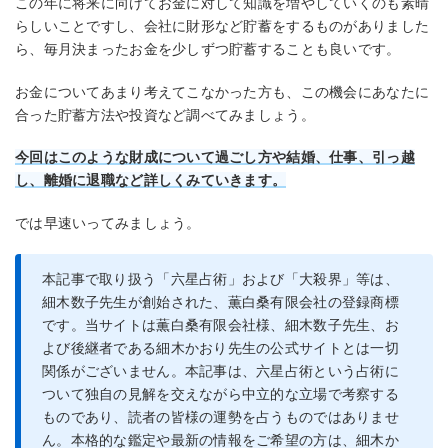
この年に将来に向けてお金に対して知識を増やしていくのも素晴
らしいことですし、会社に財形など貯蓄をするものがありました
ら、毎月決まったお金を少しずつ貯蓄することも良いです。
お金についてあまり考えてこなかった方も、この機会にあなたに
合った貯蓄方法や投資など調べてみましょう。
今回はこのような財成について過ごし方や結婚、仕事、引っ越
し、離婚に退職など詳しくみていきます。
では早速いってみましょう。
本記事で取り扱う「六星占術」および「大殺界」等は、
細木数子先生が創始された、薫白桑有限会社の登録商標
です。当サイトは薫白桑有限会社様、細木数子先生、お
よび後継者である細木かおり先生の公式サイトとは一切
関係がございません。本記事は、六星占術という占術に
ついて独自の見解を交えながら中立的な立場で考察する
ものであり、読者の皆様の運勢を占うものではありませ
ん。本格的な鑑定や最新の情報をご希望の方は、細木か