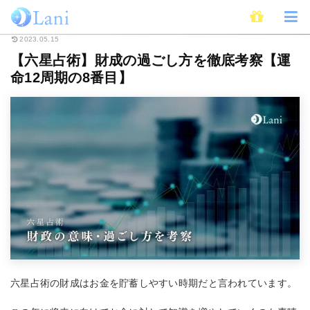
ホーム
占い
六星占術
【六星占術】財成の過ごし方を徹底考察【運命12
2023.05.15
【六星占術】財成の過ごし方を徹底考察【運
命12周期の8番目】
六星占術の財成はお金を貯蓄しやすい時期だと言われています。