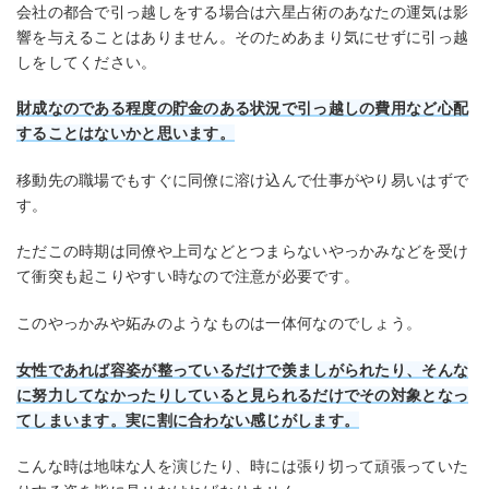
会社の都合で引っ越しをする場合は六星占術のあなたの運気は影
響を与えることはありません。そのためあまり気にせずに引っ越
しをしてください。
財成なのである程度の貯金のある状況で引っ越しの費用など心配
することはないかと思います。
移動先の職場でもすぐに同僚に溶け込んで仕事がやり易いはずで
す。
ただこの時期は同僚や上司などとつまらないやっかみなどを受け
て衝突も起こりやすい時なので注意が必要です。
このやっかみや妬みのようなものは一体何なのでしょう。
女性であれば容姿が整っているだけで羡ましがられたり、そんな
に努力してなかったりしていると見られるだけでその対象となっ
てしまいます。実に割に合わない感じがします。
こんな時は地味な人を演じたり、時には張り切って頑張っていた