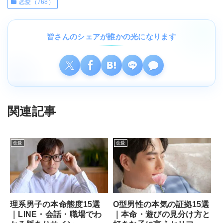
恋愛（768）
皆さんのシェアが誰かの光になります
関連記事
恋愛
恋愛
理系男子の本命態度15選
O型男性の本気の証拠15選
｜LINE・会話・職場でわ
｜本命・遊びの見分け方と