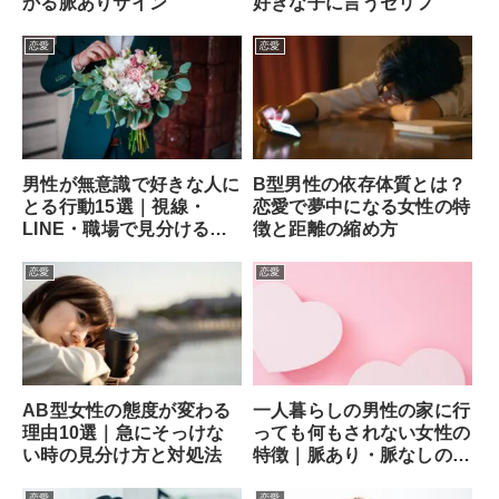
かる脈ありサイン
好きな子に言うセリフ
恋愛
恋愛
男性が無意識で好きな人に
B型男性の依存体質とは？
とる行動15選｜視線・
恋愛で夢中になる女性の特
LINE・職場で見分ける方
徴と距離の縮め方
法
恋愛
恋愛
AB型女性の態度が変わる
一人暮らしの男性の家に行
理由10選｜急にそっけな
っても何もされない女性の
い時の見分け方と対処法
特徴｜脈あり・脈なしの見
分け方と次の一手
恋愛
恋愛