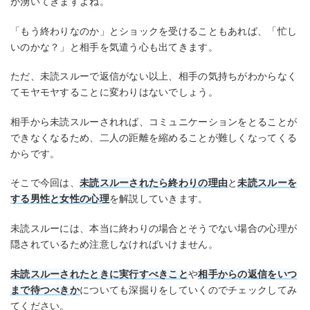
が湧いてきますよね。
「もう終わりなのか」とショックを受けることもあれば、「忙し
いのかな？」と相手を気遣う心も出てきます。
ただ、未読スルーで返信がない以上、相手の気持ちがわからなく
てモヤモヤすることに変わりはないでしょう。
相手から未読スルーされれば、コミュニケーションをとることが
できなくなるため、二人の距離を縮めることが難しくなってくる
からです。
そこで今回は、
未読スルーされたら終わりの理由
と
未読スルーを
する男性と女性の心理
を解説していきます。
未読スルーには、本当に終わりの場合とそうでない場合の心理が
隠されているため注意しなければいけません。
未読スルーされたときに実行
す
べきこと
や
相手からの返信をいつ
まで待つべきか
についても深掘りをしていくのでチェックしてみ
てください。