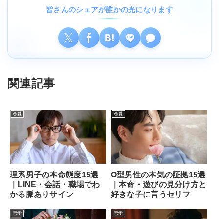
皆さんのシェアが誰かの光になります
関連記事
恋愛
恋愛
理系男子の本命態度15選
O型男性の本気の証拠15選
｜LINE・会話・職場でわ
｜本命・遊びの見分け方と
かる脈ありサイン
好きな子に言うセリフ
恋愛
恋愛