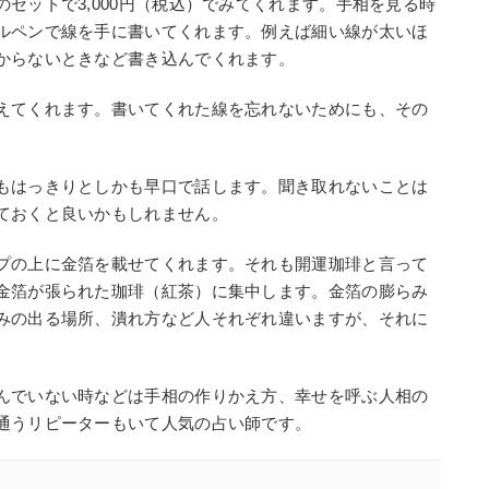
セットで3,000円（税込）でみてくれます。手相を見る時
ルペンで線を手に書いてくれます。例えば細い線が太いほ
からないときなど書き込んでくれます。
えてくれます。書いてくれた線を忘れないためにも、その
。
もはっきりとしかも早口で話します。聞き取れないことは
ておくと良いかもしれません。
プの上に金箔を載せてくれます。それも開運珈琲と言って
金箔が張られた珈琲（紅茶）に集中します。金箔の膨らみ
みの出る場所、潰れ方など人それぞれ違いますが、それに
んでいない時などは手相の作りかえ方、幸せを呼ぶ人相の
通うリピーターもいて人気の占い師です。