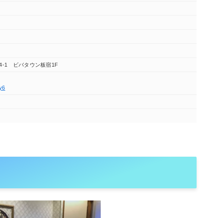
-4-1 ビバタウン板宿1F
y6