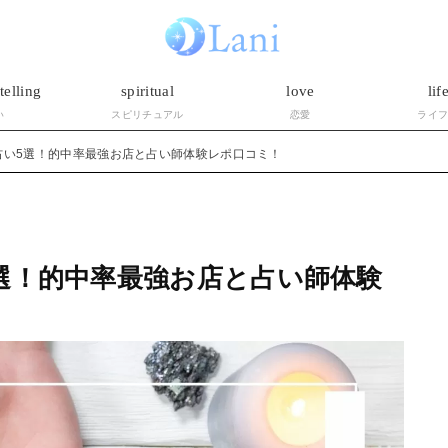
telling
spiritual
love
lif
い
スピリチュアル
恋愛
ライ
占い5選！的中率最強お店と占い師体験レポ口コミ！
選！的中率最強お店と占い師体験