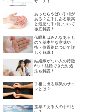
サーチ！
あったらやばい手相が
ある？左手にある最高
と最悪な手相について
徹底解説！
仏眼相はみんなあるも
の？基本的な意味や
指・位置別について詳
しく解説！
結婚線がない人の特徴
6つ！結婚できた対処
法も解説！
手相に出る病気のサイ
ンとは？
霊感のある人の手相と
は？