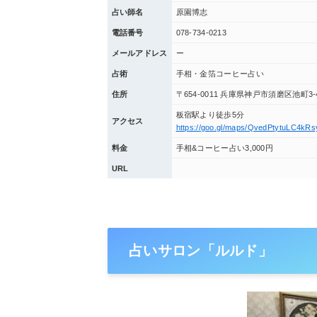
占い師名
原園博志
電話番号
078-734-0213
メールアドレス
ー
占術
手相・金箔コーヒー占い
住所
〒654-0011 兵庫県神戸市須磨区池町3
板宿駅より徒歩5分
アクセス
https://goo.gl/maps/QvedPtytuLC4kRs
料金
手相&コーヒー占い3,000円
URL
占いサロン「ルルド」