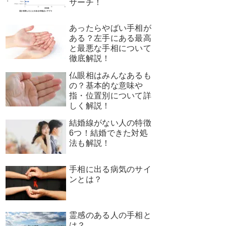
サーチ！
あったらやばい手相が
ある？左手にある最高
と最悪な手相について
徹底解説！
仏眼相はみんなあるも
の？基本的な意味や
指・位置別について詳
しく解説！
結婚線がない人の特徴
6つ！結婚できた対処
法も解説！
手相に出る病気のサイ
ンとは？
霊感のある人の手相と
は？