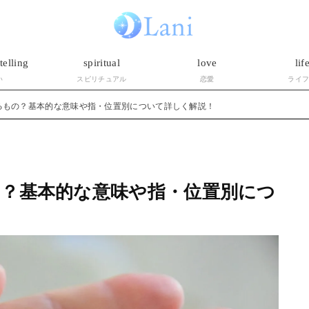
telling
spiritual
love
lif
い
スピリチュアル
恋愛
ライ
るもの？基本的な意味や指・位置別について詳しく解説！
？基本的な意味や指・位置別につ