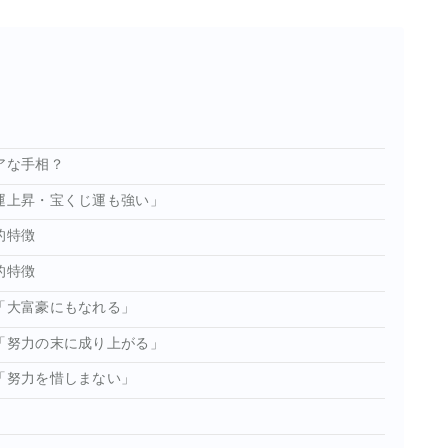
アな手相？
運上昇・宝くじ運も強い」
的特徴
的特徴
「大富豪にもなれる」
「努力の末に成り上がる」
「努力を惜しまない」