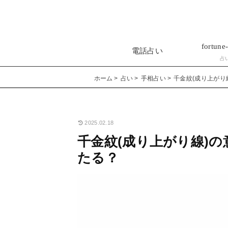
fortune-
電話占い
占
ホーム
占い
手相占い
千金紋(成り上がり
2025.02.18
千金紋(成り上がり線)
たる？