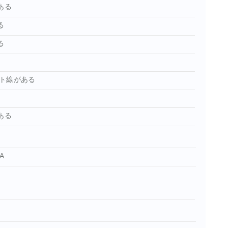
ある
る
る
ト線がある
ある
A