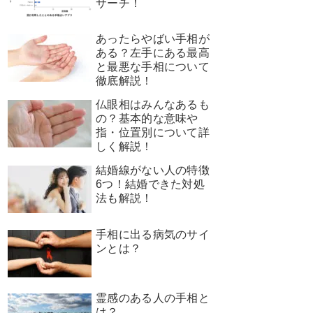
サーチ！
あったらやばい手相が
ある？左手にある最高
と最悪な手相について
徹底解説！
仏眼相はみんなあるも
の？基本的な意味や
指・位置別について詳
しく解説！
結婚線がない人の特徴
6つ！結婚できた対処
法も解説！
手相に出る病気のサイ
ンとは？
霊感のある人の手相と
は？