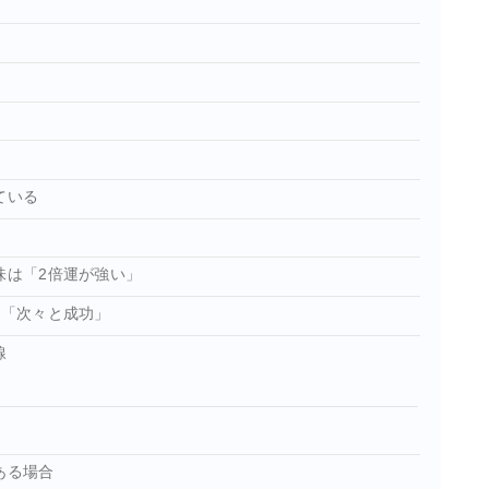
ている
味は「2倍運が強い」
は「次々と成功」
線
ある場合