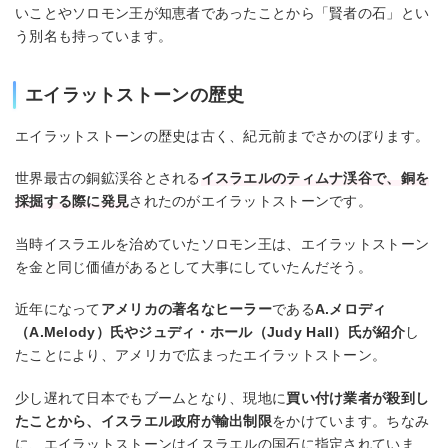
いことやソロモン王が知恵者であったことから「賢者の石」とい
う別名も持っています。
エイラットストーンの歴史
エイラットストーンの歴史は古く、紀元前までさかのぼります。
世界最古の銅鉱渓谷とされる
イスラエルのティムナ渓谷で、銅を
採掘する際に発見
されたのがエイラットストーンです。
当時イスラエルを治めていたソロモン王は、エイラットストーン
を金と同じ価値があるとして大事にしていたんだそう。
近年になって
アメリカの著名なヒーラー
である
A.メロディ
（A.Melody）氏やジュディ・ホール（Judy Hall）氏が紹介
し
たことにより、アメリカで広まったエイラットストーン。
少し遅れて日本でもブームとなり、現地に
買い付け業者が殺到し
たことから、イスラエル政府が輸出制限
をかけています。ちなみ
に、エイラットストーンはイスラエルの国石に指定されていま