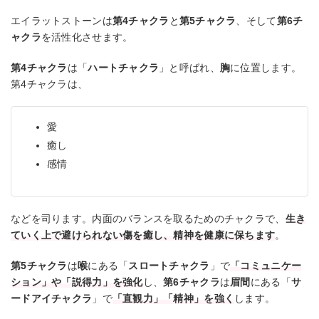
エイラットストーンは
第4チャクラ
と
第5チャクラ
、そして
第6チ
ャクラ
を活性化させます。
第4チャクラ
は「
ハートチャクラ
」と呼ばれ、
胸
に位置します。
第4チャクラは、
愛
癒し
感情
などを司ります。内面のバランスを取るためのチャクラで、
生き
ていく上で避けられない傷を癒し、精神を健康に保ちます
。
第5チャクラ
は
喉
にある「
スロートチャクラ
」で
「コミュニケー
ション」や「説得力」を強化
し、
第6チャクラ
は
眉間
にある「
サ
ードアイチャクラ
」で
「直観力」「精神」を強く
します。