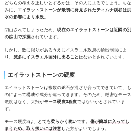
どちらの考えを正しいとするかは、その人によるでしょう。ちな
みに、
エイラットストーンが最初に発見されたティムナ渓谷は洪
水の影響により水没
。
閉山されてしまったため、
現在のエイラットストーンは近隣の別
の鉱山で採掘
されています。
しかし、数に限りがあるうえにイスラエル政府の輸出制限によ
り、
滅多にイスラエル国外に出ることはない
とされています。
エイラットストーンの硬度
エイラットストーンは複数の鉱石が混ざり合ってできていて、も
のによって構成や成分が違ってきます。そのため、厳密なモース
硬度はなく、大抵が
モース硬度3程度
ではないかとされていま
す。
モース硬度3は、
とても柔らかく脆い
です。
傷が簡単に入ってし
まうため、取り扱いには注意
した方がよいでしょう。