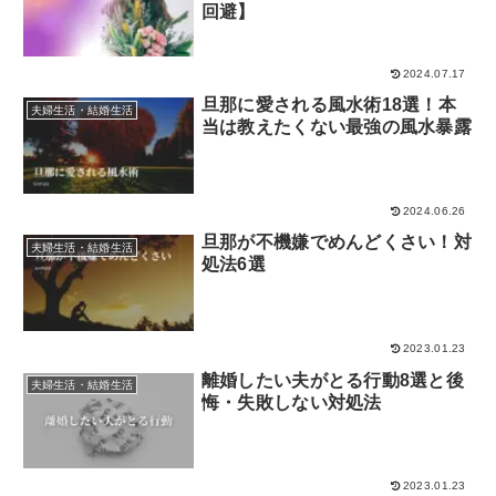
回避】
2024.07.17
旦那に愛される風水術18選！本
夫婦生活・結婚生活
当は教えたくない最強の風水暴露
2024.06.26
旦那が不機嫌でめんどくさい！対
夫婦生活・結婚生活
処法6選
2023.01.23
離婚したい夫がとる行動8選と後
夫婦生活・結婚生活
悔・失敗しない対処法
2023.01.23