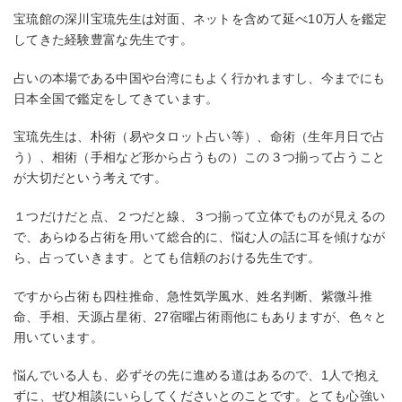
宝琉館の深川宝琉先生は対面、ネットを含めて延べ10万人を鑑定
してきた経験豊富な先生です。
占いの本場である中国や台湾にもよく行かれますし、今までにも
日本全国で鑑定をしてきています。
宝琉先生は、朴術（易やタロット占い等）、命術（生年月日で占
う）、相術（手相など形から占うもの）この３つ揃って占うこと
が大切だという考えです。
１つだけだと点、２つだと線、３つ揃って立体でものが見えるの
で、あらゆる占術を用いて総合的に、悩む人の話に耳を傾けなが
ら、占っていきます。とても信頼のおける先生です。
ですから占術も四柱推命、急性気学風水、姓名判断、紫微斗推
命、手相、天源占星術、27宿曜占術雨他にもありますが、色々と
用いています。
悩んでいる人も、必ずその先に進める道はあるので、1人で抱え
ずに、ぜひ相談にいらしてくださいとのことです。とても心強い