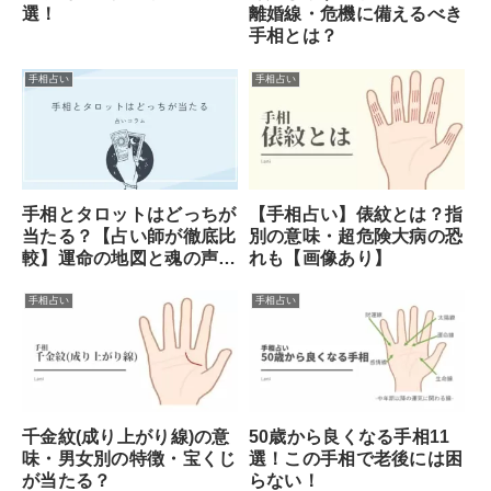
離婚線・危機に備えるべき
選！
手相とは？
手相占い
手相占い
手相とタロットはどっちが
【手相占い】俵紋とは？指
当たる？【占い師が徹底比
別の意味・超危険大病の恐
較】運命の地図と魂の声を
れも【画像あり】
読み解く
手相占い
手相占い
千金紋(成り上がり線)の意
50歳から良くなる手相11
味・男女別の特徴・宝くじ
選！この手相で老後には困
が当たる？
らない！