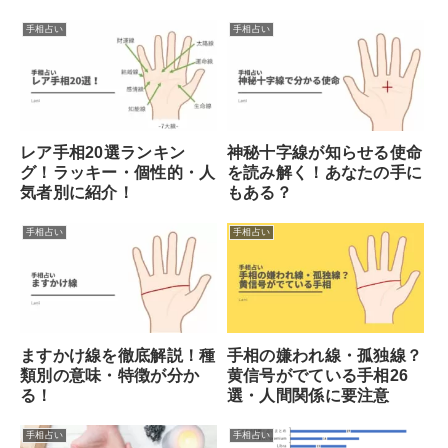
手相占い
手相占い
レア手相20選ランキン
神秘十字線が知らせる使命
グ！ラッキー・個性的・人
を読み解く！あなたの手に
気者別に紹介！
もある？
手相占い
手相占い
ますかけ線を徹底解説！種
手相の嫌われ線・孤独線？
類別の意味・特徴が分か
黄信号がでている手相26
る！
選・人間関係に要注意
手相占い
手相占い