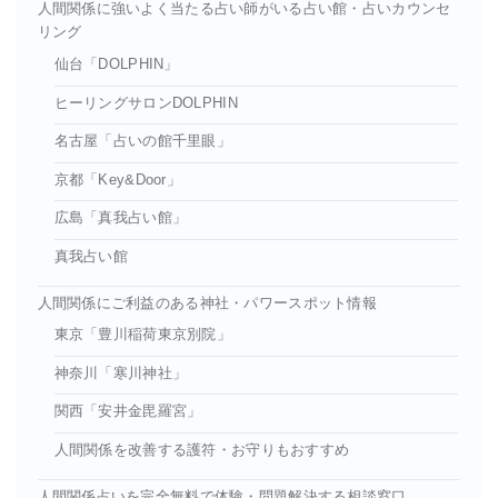
人間関係に強いよく当たる占い師がいる占い館・占いカウンセ
リング
仙台「DOLPHIN」
ヒーリングサロンDOLPHIN
名古屋「占いの館千里眼」
京都「Key&Door」
広島「真我占い館」
真我占い館
人間関係にご利益のある神社・パワースポット情報
東京「豊川稲荷東京別院」
神奈川「寒川神社」
関西「安井金毘羅宮」
人間関係を改善する護符・お守りもおすすめ
人間関係占いを完全無料で体験・問題解決する相談窓口