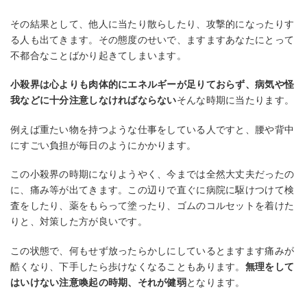
その結果として、他人に当たり散らしたり、攻撃的になったりす
る人も出てきます。その態度のせいで、ますますあなたにとって
不都合なことばかり起きてしまいます。
小殺界は心よりも肉体的にエネルギーが足りておらず、病気や怪
我などに十分注意しなければならない
そんな時期に当たります。
例えば重たい物を持つような仕事をしている人ですと、腰や背中
にすごい負担が毎日のようにかかります。
この小殺界の時期になりようやく、今までは全然大丈夫だったの
に、痛み等が出てきます。この辺りで直ぐに病院に駆けつけて検
査をしたり、薬をもらって塗ったり、ゴムのコルセットを着けた
りと、対策した方が良いです。
この状態で、何もせず放ったらかしにしているとますます痛みが
酷くなり、下手したら歩けなくなることもあります。
無理をして
はいけない注意喚起の時期、それが健弱
となります。