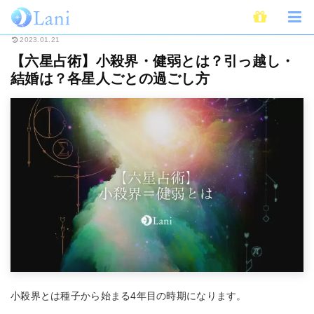
ホーム
占い
六星占術
【六星占術】小殺界・健弱とは？引っ越し・結婚
2023.01.21
【六星占術】小殺界・健弱とは？引っ越し・
結婚は？各星人ごとの過ごし方
小殺界とは種子から始まる4年目の時期になります。