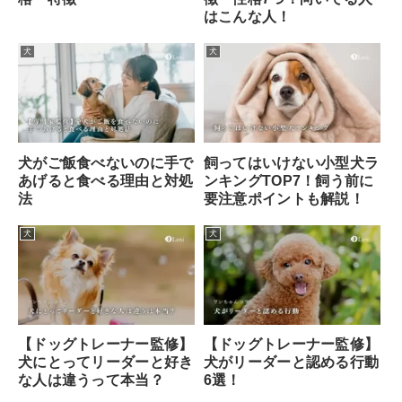
はこんな人！
犬
犬
犬がご飯食べないのに手で
飼ってはいけない小型犬ラ
あげると食べる理由と対処
ンキングTOP7！飼う前に
法
要注意ポイントも解説！
犬
犬
【ドッグトレーナー監修】
【ドッグトレーナー監修】
犬にとってリーダーと好き
犬がリーダーと認める行動
な人は違うって本当？
6選！