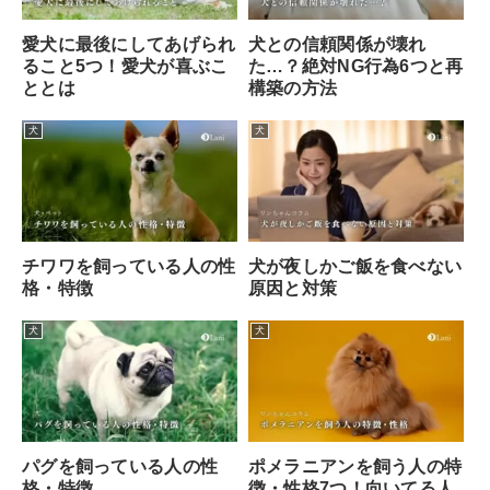
愛犬に最後にしてあげられ
犬との信頼関係が壊れ
ること5つ！愛犬が喜ぶこ
た…？絶対NG行為6つと再
ととは
構築の方法
犬
犬
チワワを飼っている人の性
犬が夜しかご飯を食べない
格・特徴
原因と対策
犬
犬
パグを飼っている人の性
ポメラニアンを飼う人の特
格・特徴
徴・性格7つ！向いてる人