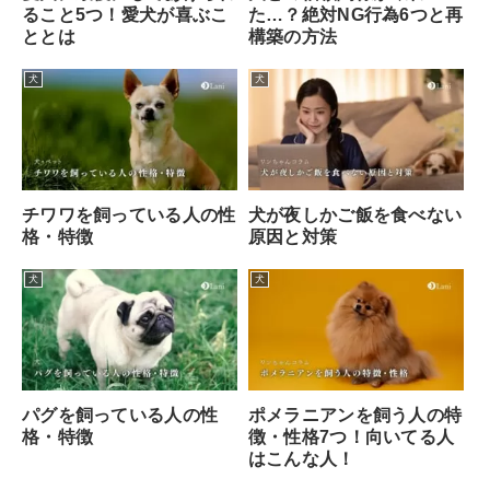
ること5つ！愛犬が喜ぶこ
た…？絶対NG行為6つと再
ととは
構築の方法
犬
犬
チワワを飼っている人の性
犬が夜しかご飯を食べない
格・特徴
原因と対策
犬
犬
パグを飼っている人の性
ポメラニアンを飼う人の特
格・特徴
徴・性格7つ！向いてる人
はこんな人！