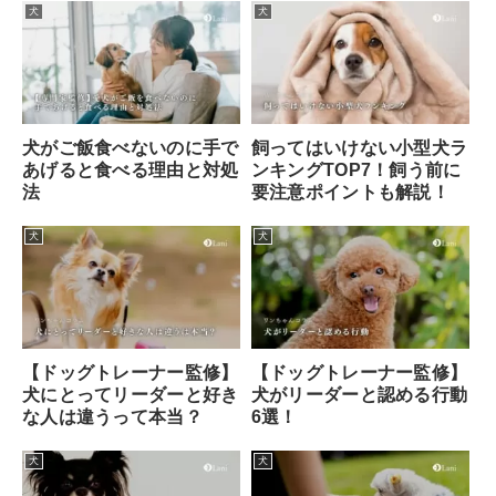
犬
犬
犬がご飯食べないのに手で
飼ってはいけない小型犬ラ
あげると食べる理由と対処
ンキングTOP7！飼う前に
法
要注意ポイントも解説！
犬
犬
【ドッグトレーナー監修】
【ドッグトレーナー監修】
犬にとってリーダーと好き
犬がリーダーと認める行動
な人は違うって本当？
6選！
犬
犬