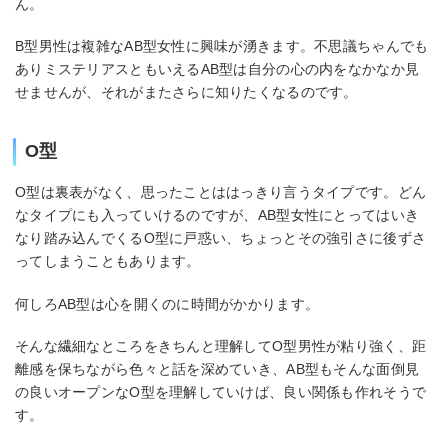
ん。
B型男性は複雑なAB型女性に興味が湧きます。不思議ちゃんでも
ありミステリアスともいえるAB型は自分の心の内をなかなか見
せませんが、それがまたさらに知りたくなるのです。
O型
O型は裏表がなく、思ったことははっきり言うタイプです。どん
なタイプにも入っていけるのですが、AB型女性にとってはいき
なり踏み込んでくるO型に戸惑い、ちょっとその強引さに後ずさ
ってしまうこともあります。
何しろAB型は心を開くのに時間がかかります。
そんな繊細なところをきちんと理解してO型男性が粘り強く、距
離感を保ちながら色々と話を深めていき、AB型もそんな面倒見
の良いオープンなO型を理解していけば、良い関係も作れそうで
す。