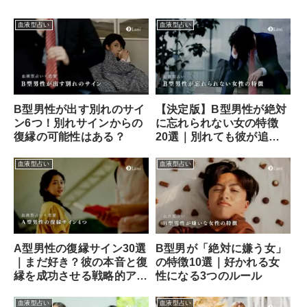
血液型占い
血液型占い
B型男性が出す別れのサイ
【決定版】B型男性が絶対
ン6つ！別れサインからの
に忘れられない女の特徴
復縁の可能性はある？
20選｜別れても彼が追い
かけたくなる“唯一の存
在”になる方法
血液型占い
血液型占い
A型男性の復縁サイン30選
B型男が「絶対に嫌う女」
｜まだ好き？彼の本音と復
の特徴10選｜好かれる女
縁を成功させる戦略的アプ
性になる3つのルール
ローチ
血液型占い
血液型占い