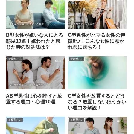
B型女性が嫌いな人にとる
O型男性がハマる女性の特
態度10選！嫌われたと感
徴8つ！こんな女性に惹か
じた時の対処法は？
れ恋に落ちる！
血液型占い
血液型占い
O型女性を放置するとどう
AB型男性は心を許すと放
なる？放置しないほうがい
置する理由・心理10選
い理由を解説！
血液型占い
血液型占い