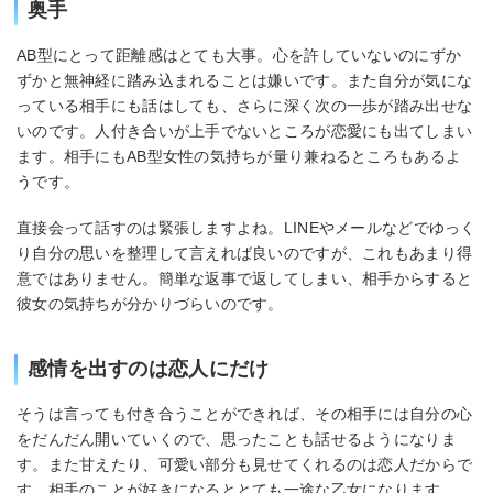
奥手
AB型にとって距離感はとても大事。心を許していないのにずか
ずかと無神経に踏み込まれることは嫌いです。また自分が気にな
っている相手にも話はしても、さらに深く次の一歩が踏み出せな
いのです。人付き合いが上手でないところが恋愛にも出てしまい
ます。相手にもAB型女性の気持ちが量り兼ねるところもあるよ
うです。
直接会って話すのは緊張しますよね。LINEやメールなどでゆっく
り自分の思いを整理して言えれば良いのですが、これもあまり得
意ではありません。簡単な返事で返してしまい、相手からすると
彼女の気持ちが分かりづらいのです。
感情を出すのは恋人にだけ
そうは言っても付き合うことができれば、その相手には自分の心
をだんだん開いていくので、思ったことも話せるようになりま
す。また甘えたり、可愛い部分も見せてくれるのは恋人だからで
す。相手のことが好きになるととても一途な乙女になります。