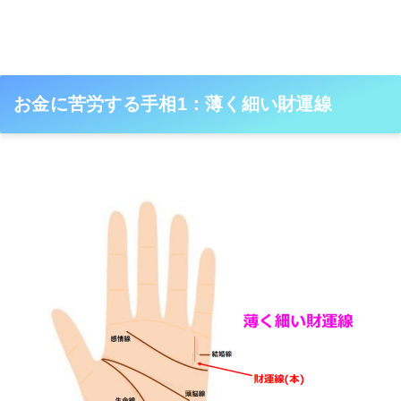
お金に苦労する手相1：薄く細い財運線