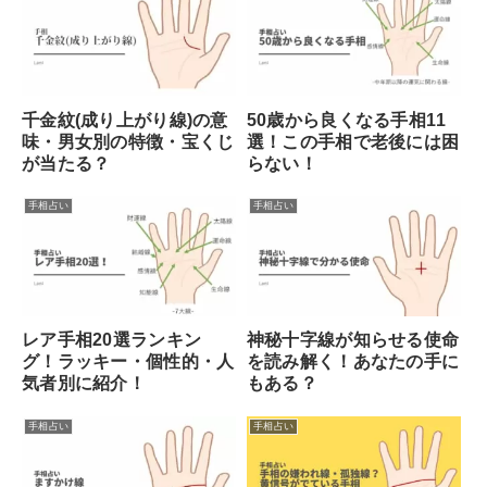
千金紋(成り上がり線)の意
50歳から良くなる手相11
味・男女別の特徴・宝くじ
選！この手相で老後には困
が当たる？
らない！
手相占い
手相占い
レア手相20選ランキン
神秘十字線が知らせる使命
グ！ラッキー・個性的・人
を読み解く！あなたの手に
気者別に紹介！
もある？
手相占い
手相占い