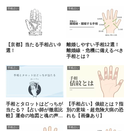
手相占い
手相占い
離婚しやすい手相12選！
【京都】当たる手相占い9
離婚線・危機に備えるべき
選！
手相とは？
手相占い
手相占い
手相とタロットはどっちが
【手相占い】俵紋とは？指
当たる？【占い師が徹底比
別の意味・超危険大病の恐
較】運命の地図と魂の声を
れも【画像あり】
読み解く
手相占い
手相占い