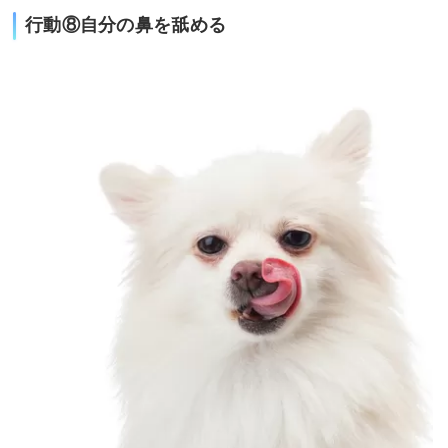
行動⑧自分の鼻を舐める