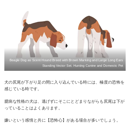
Beagle Dog as Scent Hound Breed with Brown Marking and Large Long Ears
Standing Vector Set. Hunting Canine and Domestic Pet
犬の尻尾が下がり足の間に入り込んでいる時には、極度の恐怖を
感じている時です。
臆病な性格の犬は、逃げずにそこにとどまりながらも尻尾は下が
っていることはよくあります。
嫌いという感情と共に【恐怖心】がある場合が多いでしょう。