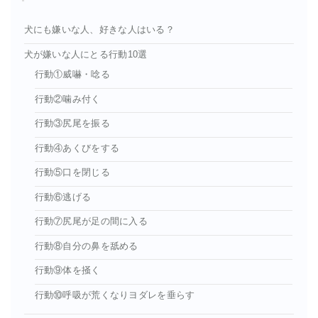
犬にも嫌いな人、好きな人はいる？
犬が嫌いな人にとる行動10選
行動①威嚇・唸る
行動②噛み付く
行動③尻尾を振る
行動④あくびをする
行動⑤口を閉じる
行動⑥逃げる
行動⑦尻尾が足の間に入る
行動⑧自分の鼻を舐める
行動⑨体を掻く
行動⑩呼吸が荒くなりヨダレを垂らす