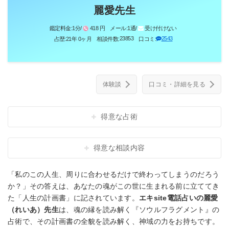
麗愛先生
鑑定料金:
1分/
418 円
メール:
1通/
受け付けない
23853
2543
占歴:
21年 0ヶ月
相談件数:
口コミ:
体験談
口コミ・詳細を見る
得意な占術
得意な相談内容
「私のこの人生、周りに合わせるだけで終わってしまうのだろう
か？」その答えは、あなたの魂がこの世に生まれる前に立ててき
た「人生の計画書」に記されています。
エキsite電話占いの麗愛
（れいあ）先生
は、魂の縁を読み解く『ソウルフラグメント』の
占術で、その計画書の全貌を読み解く、神域の力をお持ちです。