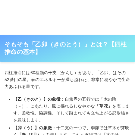
そもそも「乙卯（きのとう）」とは？【四柱
推命の基本】
四柱推命には60種類の干支（かんし）があり、「乙卯」はその
52番目の星。春のエネルギーが満ち溢れた、非常に穏やかで生命
力あふれる星です。
【乙（きのと）】の象徴：
自然界の五行では「木の陰
（－）」にあたり、風に揺れるしなやかな
「草花」
を表しま
す。柔軟性、協調性、そして踏まれても立ち上がる忍耐強さ
を意味します。
【卯（う）】の象徴：
十二支の一つで、季節では草木が芽吹
く
「春（3月）」
を表します。これも五行では「木の陰