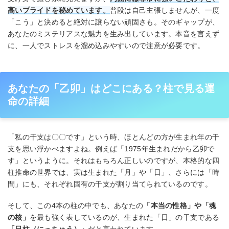
高いプライドを秘めています。
普段は自己主張しませんが、一度
「こう」と決めると絶対に譲らない頑固さも。そのギャップが、
あなたのミステリアスな魅力を生み出しています。本音を言えず
に、一人でストレスを溜め込みやすいので注意が必要です。
あなたの「乙卯」はどこにある？柱で見る運
命の詳細
「私の干支は〇〇です」という時、ほとんどの方が生まれ年の干
支を思い浮かべますよね。例えば「1975年生まれだから乙卯で
す」というように。それはもちろん正しいのですが、本格的な四
柱推命の世界では、実は生まれた「月」や「日」、さらには「時
間」にも、それぞれ固有の干支が割り当てられているのです。
そして、この4本の柱の中でも、あなたの
「本当の性格」や「魂
の核」
を最も強く表しているのが、生まれた「日」の干支である