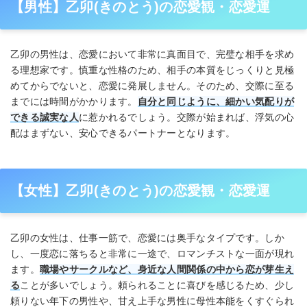
【男性】乙卯(きのとう)の恋愛観・恋愛運
乙卯の男性は、恋愛において非常に真面目で、完璧な相手を求め
る理想家です。慎重な性格のため、相手の本質をじっくりと見極
めてからでないと、恋愛に発展しません。そのため、交際に至る
までには時間がかかります。
自分と同じように、細かい気配りが
できる誠実な人
に惹かれるでしょう。交際が始まれば、浮気の心
配はまずない、安心できるパートナーとなります。
【女性】乙卯(きのとう)の恋愛観・恋愛運
乙卯の女性は、仕事一筋で、恋愛には奥手なタイプです。しか
し、一度恋に落ちると非常に一途で、ロマンチストな一面が現れ
ます。
職場やサークルなど、身近な人間関係の中から恋が芽生え
る
ことが多いでしょう。頼られることに喜びを感じるため、少し
頼りない年下の男性や、甘え上手な男性に母性本能をくすぐられ