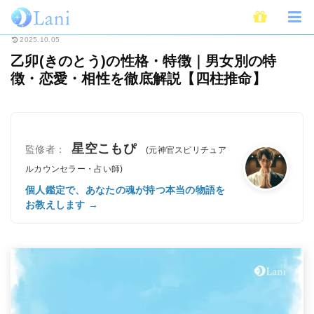
ホーム
占い
四柱推命
乙卯(きのとう)の性格・特徴｜男女別の特徴・恋
2025.10.05
乙卯(きのとう)の性格・特徴｜男女別の特
徴・恋愛・相性を徹底解説【四柱推命】
星空こもぴ
監修者：
(元神官スピリチュア
ルカウンセラー・占い師)
個人鑑定で、あなたの魂が持つ本当の物語を
お教えします →