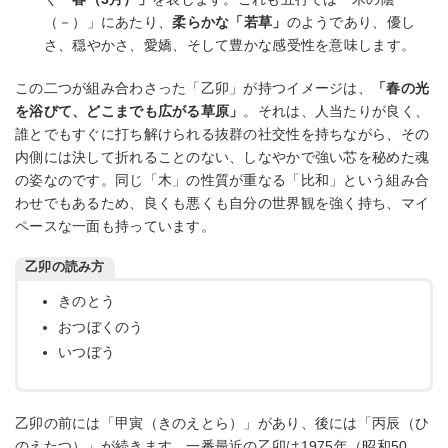
（－）」にあたり、
柔らかな「若草」
のようであり、優し
さ、穏やかさ、愛嬌、そして豊かな感受性を意味します。
この二つが組み合わさった「乙卯」が持つイメージは、
「春の光
を浴びて、どこまでも広がる草原」
。それは、人当たりが良く、
誰とでもすぐに打ち解けられる抜群の社交性を持ちながら、その
内側には決して折れることのない、しなやかで強い芯を秘めた魂
の姿なのです。同じ「木」の性質が重なる「比和」という組み合
わせでもあるため、良くも悪くも自分の世界観を強く持ち、マイ
ペースな一面も持っています。
乙卯の読み方
きのとう
おつぼくのう
いつぼう
乙卯の前には「甲寅（きのえとら）」があり、後には「丙辰（ひ
のえたつ）」が続きます。一番最近の乙卯は1975年（昭和50