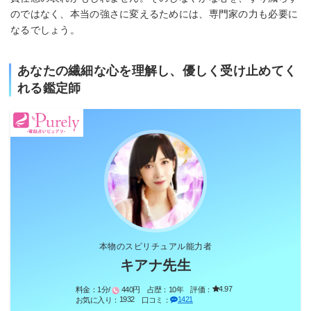
のではなく、本当の強さに変えるためには、専門家の力も必要に
なるでしょう。
あなたの繊細な心を理解し、優しく受け止めてく
れる鑑定師
本物のスピリチュアル能力者
キアナ先生
4.97
料金：
1分/
440円
占歴：
10年
評価：
1932
1421
お気に入り：
口コミ：