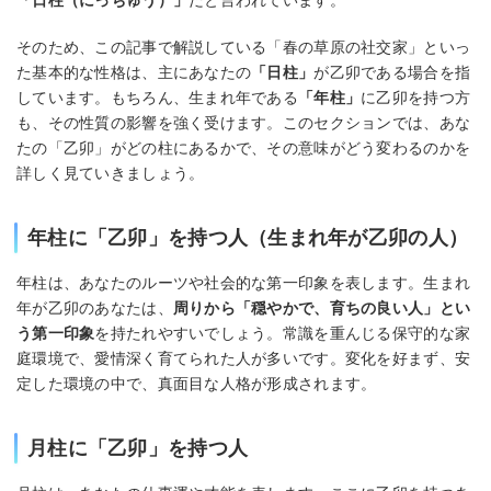
「日柱（にっちゅう）」
だと言われています。
そのため、この記事で解説している「春の草原の社交家」といっ
た基本的な性格は、主にあなたの
「日柱」
が乙卯である場合を指
しています。もちろん、生まれ年である
「年柱」
に乙卯を持つ方
も、その性質の影響を強く受けます。このセクションでは、あな
たの「乙卯」がどの柱にあるかで、その意味がどう変わるのかを
詳しく見ていきましょう。
年柱に「乙卯」を持つ人（生まれ年が乙卯の人）
年柱は、あなたのルーツや社会的な第一印象を表します。生まれ
年が乙卯のあなたは、
周りから「穏やかで、育ちの良い人」とい
う第一印象
を持たれやすいでしょう。常識を重んじる保守的な家
庭環境で、愛情深く育てられた人が多いです。変化を好まず、安
定した環境の中で、真面目な人格が形成されます。
月柱に「乙卯」を持つ人