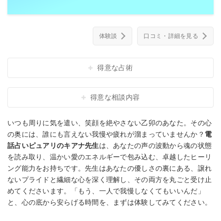
体験談
口コミ・詳細を見る
得意な占術
得意な相談内容
いつも周りに気を遣い、笑顔を絶やさない乙卯のあなた。その心
の奥には、誰にも言えない我慢や疲れが溜まっていませんか？
電
話占いピュアリのキアナ先生
は、あなたの声の波動から魂の状態
を読み取り、温かい愛のエネルギーで包み込む、卓越したヒーリ
ング能力をお持ちです。先生はあなたの優しさの裏にある、譲れ
ないプライドと繊細な心を深く理解し、その両方を丸ごと受け止
めてくださいます。「もう、一人で我慢しなくてもいいんだ」
と、心の底から安らげる時間を、まずは体験してみてください。