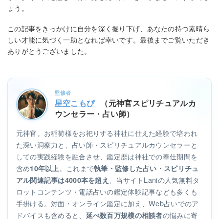
ょう。
この記事をきっかけに自分を深く掘り下げ、あなたの持つ素晴ら
しい才能に気づく一助となれば幸いです。最後までご覧いただき
ありがとうございました。
監修者
星空こもぴ
（元神官スピリチュアルカ
ウンセラー・占い師）
元神官。お稲荷様をお祀りする神社に仕えた経験で培われ
た深い洞察力と、占い師・スピリチュアルカウンセラーと
しての実践経験を融合させ、鑑定歴は神社での奉仕期間を
含め
。これまで
10年以上
執筆・監修した占い・スピリチュ
、当サイトLaniの人気無料タ
アル関連記事は4000本を超え
ロットコンテンツ・電話占いの鑑定体験記事なども多くも
手掛ける。対面・オンライン鑑定に加え、Web占いでのア
ドバイスも含めると、
の悩みに寄
延べ数百万規模の相談者