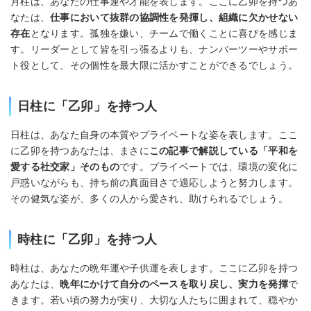
月柱は、あなたの仕事運や才能を表します。ここに乙卯を持つあ
なたは、
仕事において抜群の協調性を発揮し、組織に欠かせない
存在
となります。孤独を嫌い、チームで働くことに喜びを感じま
す。リーダーとして皆を引っ張るよりも、ナンバーツーやサポー
ト役として、その個性を最大限に活かすことができるでしょう。
日柱に「乙卯」を持つ人
日柱は、あなた自身の本質やプライベートな姿を表します。ここ
に乙卯を持つあなたは、まさに
この記事で解説している「平和を
愛する社交家」そのもの
です。プライベートでは、環境の変化に
戸惑いながらも、持ち前の真面目さで適応しようと努力します。
その健気な姿が、多くの人から愛され、助けられるでしょう。
時柱に「乙卯」を持つ人
時柱は、あなたの晩年運や子供運を表します。ここに乙卯を持つ
あなたは、
晩年にかけて自分のペースを取り戻し、実力を発揮
で
きます。若い頃の努力が実り、大切な人たちに囲まれて、穏やか