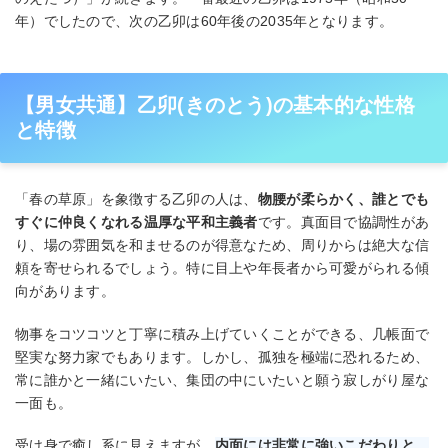
年）でしたので、次の乙卯は60年後の2035年となります。
【男女共通】乙卯(きのとう)の基本的な性格
と特徴
「春の草原」を象徴する乙卯の人は、
物腰が柔らかく、誰とでも
すぐに仲良くなれる温厚な平和主義者
です。真面目で協調性があ
り、場の雰囲気を和ませるのが得意なため、周りからは絶大な信
頼を寄せられるでしょう。特に目上や年長者から可愛がられる傾
向があります。
物事をコツコツと丁寧に積み上げていくことができる、几帳面で
堅実な努力家でもあります。しかし、孤独を極端に恐れるため、
常に誰かと一緒にいたい、集団の中にいたいと願う寂しがり屋な
一面も。
受け身で癒し系に見えますが、
内面には非常に強いこだわりと、