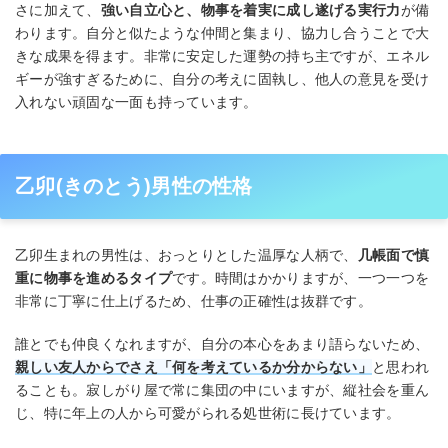
さに加えて、
強い自立心と、物事を着実に成し遂げる実行力
が備
わります。自分と似たような仲間と集まり、協力し合うことで大
きな成果を得ます。非常に安定した運勢の持ち主ですが、エネル
ギーが強すぎるために、自分の考えに固執し、他人の意見を受け
入れない頑固な一面も持っています。
乙卯(きのとう)男性の性格
乙卯生まれの男性は、おっとりとした温厚な人柄で、
几帳面で慎
重に物事を進めるタイプ
です。時間はかかりますが、一つ一つを
非常に丁寧に仕上げるため、仕事の正確性は抜群です。
誰とでも仲良くなれますが、自分の本心をあまり語らないため、
親しい友人からでさえ「何を考えているか分からない」
と思われ
ることも。寂しがり屋で常に集団の中にいますが、縦社会を重ん
じ、特に年上の人から可愛がられる処世術に長けています。