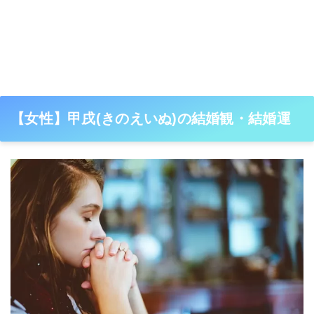
【女性】甲戌(きのえいぬ)の結婚観・結婚運