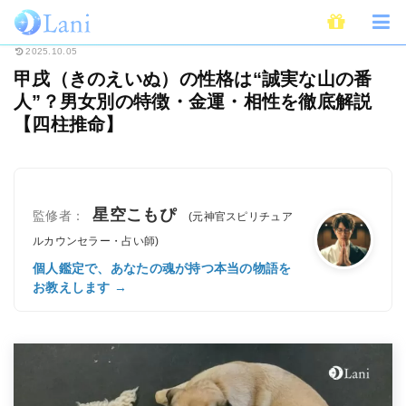
ホーム
占い
四柱推命
甲戌（きのえいぬ）の性格は“誠実な山の番人”？
2025.10.05
甲戌（きのえいぬ）の性格は“誠実な山の番
人”？男女別の特徴・金運・相性を徹底解説
【四柱推命】
星空こもぴ
監修者：
(元神官スピリチュア
ルカウンセラー・占い師)
個人鑑定で、あなたの魂が持つ本当の物語を
お教えします →