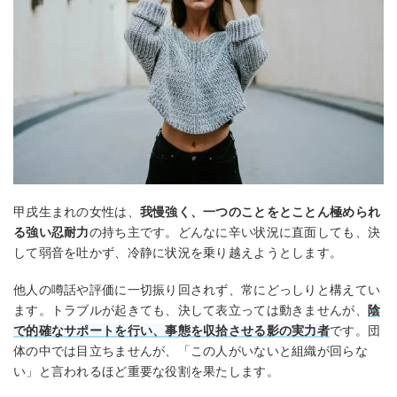
甲戌生まれの女性は、
我慢強く、一つのことをとことん極められ
る強い忍耐力
の持ち主です。どんなに辛い状況に直面しても、決
して弱音を吐かず、冷静に状況を乗り越えようとします。
他人の噂話や評価に一切振り回されず、常にどっしりと構えてい
ます。トラブルが起きても、決して表立っては動きませんが、
陰
で的確なサポートを行い、事態を収拾させる影の実力者
です。団
体の中では目立ちませんが、「この人がいないと組織が回らな
い」と言われるほど重要な役割を果たします。