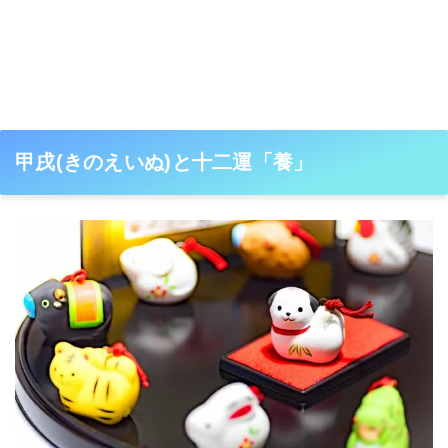
甲戌(きのえいぬ)と十二運「養」