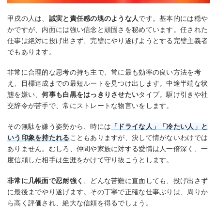
甲戌の人は、
誠実と責任感の塊のような人
です。基本的には穏や
かですが、内面には強い信念と頑固さを秘めています。任された
仕事は絶対に投げ出さず、完璧にやり遂げようとする完璧主義者
でもあります。
非常に合理的な思考の持ち主で、常に最も効率の良い方法を考
え、目標達成までの最短ルートを見つけ出します。中途半端な状
態を嫌い、
何事も白黒をはっきりさせたい
タイプ。駆け引きや社
交辞令が苦手で、常にストレートな物言いをします。
その無駄を嫌う姿勢から、時には
「ドライな人」「冷たい人」と
いう印象を持たれる
こともありますが、決して情がないわけでは
ありません。むしろ、仲間や家族に対する愛情は人一倍深く、一
度信頼した相手は生涯をかけて守り抜こうとします。
非常に几帳面で忍耐強く
、どんな苦難に直面しても、投げ出さず
に最後までやり遂げます。その丁寧で正確な仕事ぶりは、周りか
ら高く評価され、絶大な信頼を得るでしょう。