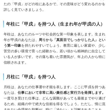
たの「甲戌」がどの柱にあるかで、その意味がどう変わるのかを
詳しく見ていきましょう。
年柱に「甲戌」を持つ人（生まれ年が甲戌の人）
年柱は、あなたのルーツや社会的な第一印象を表します。生まれ
年が甲戌のあなたは、
周りから「真面目でしっかりした人」とい
う第一印象
を持たれやすいでしょう。教育に厳しい家庭や、少し
苦労の多い環境で育った経験から、若い頃から精神的に自立して
いる人が多いです。その落ち着いた雰囲気が、年上の人から特に
信頼されます。
月柱に「甲戌」を持つ人
月柱は、あなたの仕事運や才能を表します。ここに甲戌を持つあ
なたは、
仕事において非常に高い責任感と実行力を発揮します。
一度引き受けた仕事は、どんな困難があっても最後までやり遂げ
るため、組織の中で絶大な信頼を得るでしょう。ただし、情に流
されない合理的な判断が、時に「冷たい」と誤解されることも。