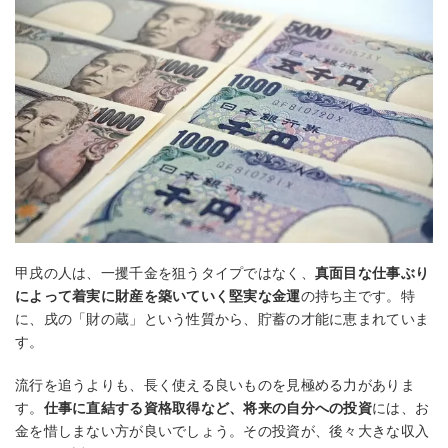
甲戌の人は、一攫千金を狙うタイプではなく、
真面目な仕事ぶり
によって着実に財産を築いていく堅実な金運
の持ち主です。特
に、戌の「財の蔵」という性質から、貯蓄の才能に恵まれていま
す。
流行を追うよりも、長く使える良いものを見極める力がありま
す。
仕事に直結する資格取得など、将来の自分への投資
には、お
金を惜しまない方が良いでしょう。その投資が、後々大きな収入