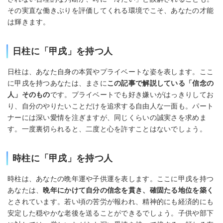
その実直な働きぶりを評価してくれる環境でこそ、あなたの才能
は輝きます。
日柱に「甲戌」を持つ人
日柱は、あなた自身の本質やプライベートな姿を表します。ここ
に甲戌を持つあなたは、まさに
この記事で解説している「信念の
人」そのもの
です。プライベートでも好き嫌いがはっきりしてお
り、自分のやりたいことだけを追求する自由人な一面も。パート
ナーには深い愛情を注ぎますが、同じくらいの誠実さを求めま
す。一度裏切られると、二度と心を許すことはないでしょう。
時柱に「甲戌」を持つ人
時柱は、あなたの晩年運や子供運を表します。ここに甲戌を持つ
あなたは、
晩年にかけて自分の信念を貫き、確固たる地位を築く
とされています。若い頃の苦労が報われ、精神的にも経済的にも
安定した穏やかな老後を送ることができるでしょう。子供や部下