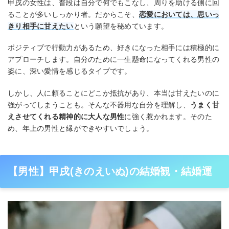
甲戌の女性は、普段は自分で何でもこなし、周りを助ける側に回
ることが多いしっかり者。だからこそ、
恋愛においては、思いっ
きり相手に甘えたい
という願望を秘めています。
ポジティブで行動力があるため、好きになった相手には積極的に
アプローチします。自分のために一生懸命になってくれる男性の
姿に、深い愛情を感じるタイプです。
しかし、人に頼ることにどこか抵抗があり、本当は甘えたいのに
強がってしまうことも。そんな不器用な自分を理解し、
うまく甘
えさせてくれる精神的に大人な男性
に強く惹かれます。そのた
め、年上の男性と縁ができやすいでしょう。
【男性】甲戌(きのえいぬ)の結婚観・結婚運