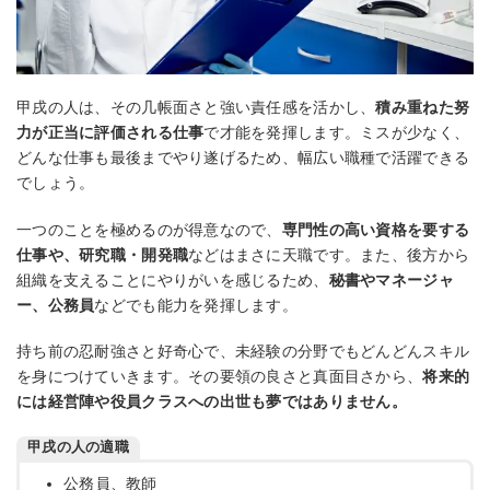
甲戌の人は、その几帳面さと強い責任感を活かし、
積み重ねた努
力が正当に評価される仕事
で才能を発揮します。ミスが少なく、
どんな仕事も最後までやり遂げるため、幅広い職種で活躍できる
でしょう。
一つのことを極めるのが得意なので、
専門性の高い資格を要する
仕事や、研究職・開発職
などはまさに天職です。また、後方から
組織を支えることにやりがいを感じるため、
秘書やマネージャ
ー、公務員
などでも能力を発揮します。
持ち前の忍耐強さと好奇心で、未経験の分野でもどんどんスキル
を身につけていきます。その要領の良さと真面目さから、
将来的
には経営陣や役員クラスへの出世も夢ではありません。
甲戌の人の適職
公務員、教師