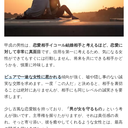
甲戌の男性は、
恋愛相手イコール結婚相手と考えるほど、恋愛に
対して非常に真面目
です。信用を第一に考えるため、気になる女
性ができてもすぐには行動しません。将来を共にできる相手かど
うかを、慎重に吟味します。
ピュアで一途な女性に惹かれる
傾向が強く、嘘や隠し事のない誠
実な交際を求めます。一度「この人だ」と決めると、相手を裏切
ることは絶対にありませんが、相手にも同じレベルの誠実さを要
求します。
少し古風な恋愛観を持っており、
「男が女を守るもの」
という考
えが強いです。主導権を握りたがりますが、それは責任感の表
れ。そっと寄り添い、彼を癒やしてくれるような女性とは、最高