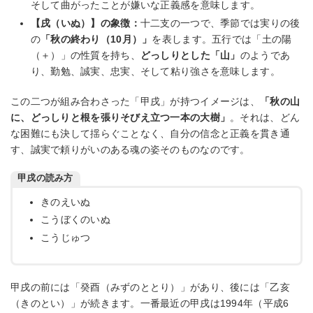
そして曲がったことが嫌いな正義感を意味します。
【戌（いぬ）】の象徴：
十二支の一つで、季節では実りの後
の
「秋の終わり（10月）」
を表します。五行では「土の陽
（＋）」の性質を持ち、
どっしりとした「山」
のようであ
り、勤勉、誠実、忠実、そして粘り強さを意味します。
この二つが組み合わさった「甲戌」が持つイメージは、
「秋の山
に、どっしりと根を張りそびえ立つ一本の大樹」
。それは、どん
な困難にも決して揺らぐことなく、自分の信念と正義を貫き通
す、誠実で頼りがいのある魂の姿そのものなのです。
甲戌の読み方
きのえいぬ
こうぼくのいぬ
こうじゅつ
甲戌の前には「癸酉（みずのととり）」があり、後には「乙亥
（きのとい）」が続きます。一番最近の甲戌は1994年（平成6