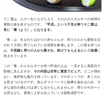
十二運は、人の一生になぞらえて、その人のエネルギーの強弱や
運勢の波を表すものです。
「甲戌」という干支が持つ十二運は、
常に「養（よう）」になります。
「養」は、生まれたばかりの赤ちゃんが、周りの人から愛情を注
がれて大切に育てられている状態を象徴します。この星を持つ人
は、
不思議と周りの人から愛され、助けてもらえるという強運
に
恵まれています。
この「養」のエネルギーを持つ甲戌の人は、一見すると真面目で
堅物に見えますが、
その内面は非常に素直でピュア。
どこか憎め
ない、無邪気な魅力を持っています。そのギャップが、多くの人
を惹きつけるのです。焦らずマイペースに物事を進めるため、大
きな成功を掴むのは遅くなるかもしれませんが、周りのサポート
を得ながら、着実に人生を歩んでいく大器晩成型です。