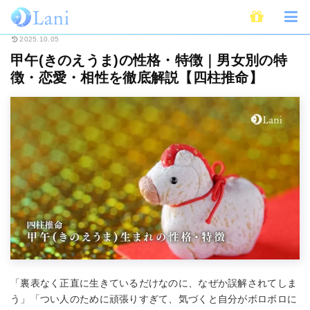
ホーム
占い
四柱推命
甲午(きのえうま)の性格・特徴｜男女別の特徴・
2025.10.05
甲午(きのえうま)の性格・特徴｜男女別の特
徴・恋愛・相性を徹底解説【四柱推命】
「裏表なく正直に生きているだけなのに、なぜか誤解されてしま
う」「つい人のために頑張りすぎて、気づくと自分がボロボロに