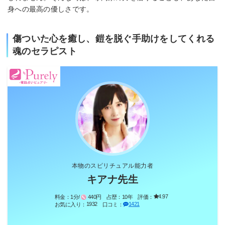
身への最高の優しさです。
傷ついた心を癒し、鎧を脱ぐ手助けをしてくれる
魂のセラピスト
本物のスピリチュアル能力者
キアナ先生
4.97
料金：
1分/
440円
占歴：
10年
評価：
1932
1421
お気に入り：
口コミ：