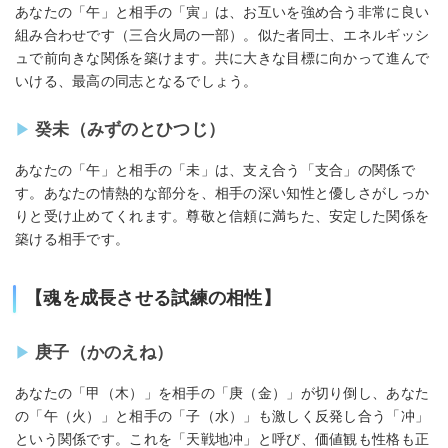
あなたの「午」と相手の「寅」は、お互いを強め合う非常に良い
組み合わせです（三合火局の一部）。似た者同士、エネルギッシ
ュで前向きな関係を築けます。共に大きな目標に向かって進んで
いける、最高の同志となるでしょう。
癸未（みずのとひつじ）
あなたの「午」と相手の「未」は、支え合う「支合」の関係で
す。あなたの情熱的な部分を、相手の深い知性と優しさがしっか
りと受け止めてくれます。尊敬と信頼に満ちた、安定した関係を
築ける相手です。
【魂を成長させる試練の相性】
庚子（かのえね）
あなたの「甲（木）」を相手の「庚（金）」が切り倒し、あなた
の「午（火）」と相手の「子（水）」も激しく反発し合う「冲」
という関係です。これを「天戦地冲」と呼び、価値観も性格も正