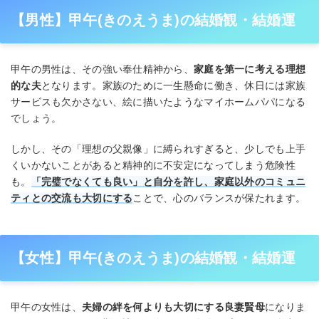
【男性】甲午(きのえうま)の結婚観・結婚運
甲午の男性は、その強い奉仕精神から、
家庭を第一に考える理想
的な夫
となります。家族のために一生懸命に働き、休日には家族
サービスも欠かさない、絵に描いたようなマイホームパパになる
でしょう。
しかし、その「理想の父親像」に縛られすぎると、少しでも上手
くいかないことがあると精神的に不安定になってしまう危険性
も。
「完璧でなくても良い」と自分を許し、家庭以外のコミュニ
ティとの交流も大切にする
ことで、心のバランスが保たれます。
【女性】甲午(きのえうま)の結婚観・結婚運
甲午の女性は、
夫婦の絆を何よりも大切にする良妻賢母
になりま