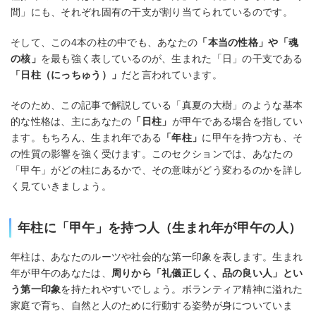
間」にも、それぞれ固有の干支が割り当てられているのです。
そして、この4本の柱の中でも、あなたの
「本当の性格」や「魂
の核」
を最も強く表しているのが、生まれた「日」の干支である
「日柱（にっちゅう）」
だと言われています。
そのため、この記事で解説している「真夏の大樹」のような基本
的な性格は、主にあなたの
「日柱」
が甲午である場合を指してい
ます。もちろん、生まれ年である
「年柱」
に甲午を持つ方も、そ
の性質の影響を強く受けます。このセクションでは、あなたの
「甲午」がどの柱にあるかで、その意味がどう変わるのかを詳し
く見ていきましょう。
年柱に「甲午」を持つ人（生まれ年が甲午の人）
年柱は、あなたのルーツや社会的な第一印象を表します。生まれ
年が甲午のあなたは、
周りから「礼儀正しく、品の良い人」とい
う第一印象
を持たれやすいでしょう。ボランティア精神に溢れた
家庭で育ち、自然と人のために行動する姿勢が身についていま