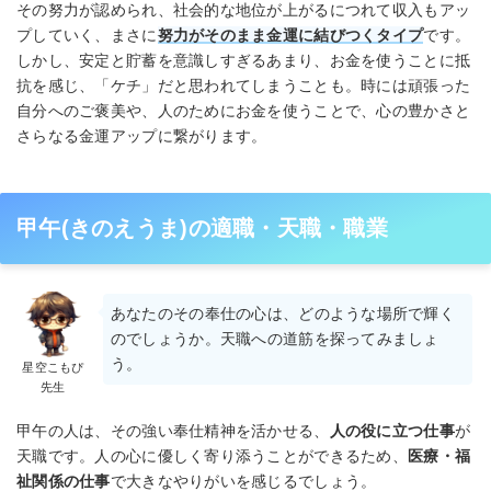
その努力が認められ、社会的な地位が上がるにつれて収入もアッ
プしていく、まさに
努力がそのまま金運に結びつくタイプ
です。
しかし、安定と貯蓄を意識しすぎるあまり、お金を使うことに抵
抗を感じ、「ケチ」だと思われてしまうことも。時には頑張った
自分へのご褒美や、人のためにお金を使うことで、心の豊かさと
さらなる金運アップに繋がります。
甲午(きのえうま)の適職・天職・職業
あなたのその奉仕の心は、どのような場所で輝く
のでしょうか。天職への道筋を探ってみましょ
う。
星空こもぴ
先生
甲午の人は、その強い奉仕精神を活かせる、
人の役に立つ仕事
が
天職です。人の心に優しく寄り添うことができるため、
医療・福
祉関係の仕事
で大きなやりがいを感じるでしょう。