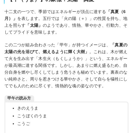
十二支の一つで、季節ではエネルギーが頂点に達する
「真夏（6
月）」
を表します。五行では「火の陽（＋）」の性質を持ち、地
上を照らす
「太陽」
のようであり、情熱、華やかさ、行動力、そ
してプライドを意味します。
この二つが組み合わさった「甲午」が持つイメージは、
「真夏の
太陽の光を浴びて、燃えるように輝く大樹」
。これは、木が燃え
て火を生み出す「木生火（もくしょうか）」という、エネルギー
が最高潮に達する関係です。しかし、あまりに燃え盛るため、自
分自身を燃やし尽くしてしまう危うさも秘めています。裏表のな
い純粋さと、周りを惹きつける華やかさ、そして自らを犠牲にし
てでも人のために尽くす、情熱的な魂の姿なのです。
甲午の読み方
きのえうま
こうぼくのうま
こうご