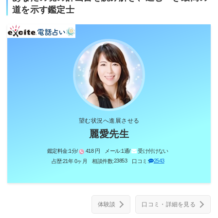
道を示す鑑定士
望む状況へ進展させる
麗愛先生
鑑定料金:
1分/
418 円
メール:
1通/
受け付けない
23853
2543
占歴:
21年 0ヶ月
相談件数:
口コミ:
体験談
口コミ・詳細を見る