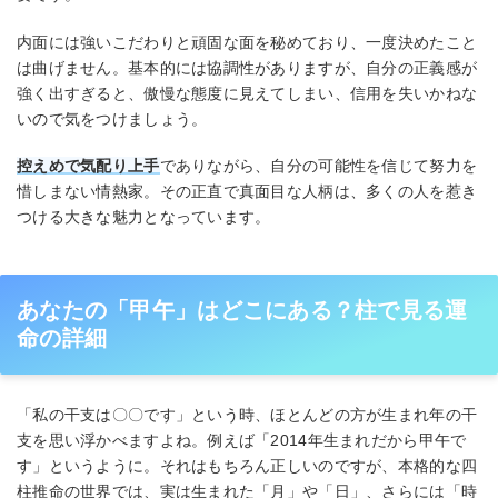
内面には強いこだわりと頑固な面を秘めており、一度決めたこと
は曲げません。基本的には協調性がありますが、自分の正義感が
強く出すぎると、傲慢な態度に見えてしまい、信用を失いかねな
いので気をつけましょう。
控えめで気配り上手
でありながら、自分の可能性を信じて努力を
惜しまない情熱家。その正直で真面目な人柄は、多くの人を惹き
つける大きな魅力となっています。
あなたの「甲午」はどこにある？柱で見る運
命の詳細
「私の干支は〇〇です」という時、ほとんどの方が生まれ年の干
支を思い浮かべますよね。例えば「2014年生まれだから甲午で
す」というように。それはもちろん正しいのですが、本格的な四
柱推命の世界では、実は生まれた「月」や「日」、さらには「時