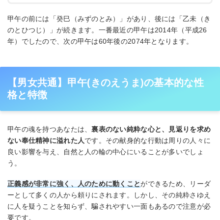
甲午の前には「癸巳（みずのとみ）」があり、後には「乙未（き
のとひつじ）」が続きます。一番最近の甲午は2014年（平成26
年）でしたので、次の甲午は60年後の2074年となります。
【男女共通】甲午(きのえうま)の基本的な性
格と特徴
甲午の魂を持つあなたは、
裏表のない純粋な心と、見返りを求め
ない奉仕精神に溢れた人
です。その献身的な行動は周りの人々に
良い影響を与え、自然と人の輪の中心にいることが多いでしょ
う。
正義感が非常に強く、人のために動くこと
ができるため、リーダ
ーとして多くの人から頼りにされます。しかし、その純粋さゆえ
に人を疑うことを知らず、騙されやすい一面もあるので注意が必
要です。