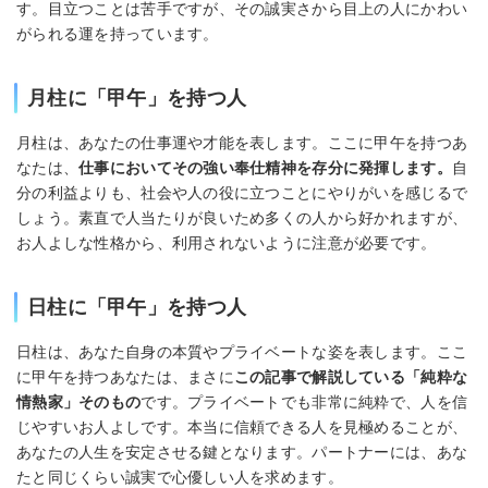
す。目立つことは苦手ですが、その誠実さから目上の人にかわい
がられる運を持っています。
月柱に「甲午」を持つ人
月柱は、あなたの仕事運や才能を表します。ここに甲午を持つあ
なたは、
仕事においてその強い奉仕精神を存分に発揮します。
自
分の利益よりも、社会や人の役に立つことにやりがいを感じるで
しょう。素直で人当たりが良いため多くの人から好かれますが、
お人よしな性格から、利用されないように注意が必要です。
日柱に「甲午」を持つ人
日柱は、あなた自身の本質やプライベートな姿を表します。ここ
に甲午を持つあなたは、まさに
この記事で解説している「純粋な
情熱家」そのもの
です。プライベートでも非常に純粋で、人を信
じやすいお人よしです。本当に信頼できる人を見極めることが、
あなたの人生を安定させる鍵となります。パートナーには、あな
たと同じくらい誠実で心優しい人を求めます。