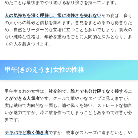
めたことは最後までやり遂げる粘り強さを持っています。
人の気持ちを深く理解し、常に冷静さを失わない
その姿は、多く
の人からの尊敬と信頼を集めます。意見をまとめるのも得意なた
め、自然とリーダー的な立場に立つことも多いでしょう。裏表の
ない純粋な性格は、年齢を重ねるごとに人間的な深みとなり、多
くの人を惹きつけます。
甲午(きのえうま)女性の性格
甲午生まれの女性は、
社交的で、誰とでも分け隔てなく接するこ
とができる人気者
です。クールで華やかなタイプに見えますが、
実は繊細で内向的な一面も。嘘や偽りを嫌い、ストレートな物言
いが魅力ですが、時に敵を作ってしまうこともあるので注意が必
要です。
テキパキと動く働き者
ですが、物事がスムーズに進まないと、や