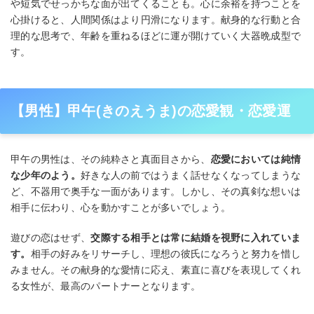
や短気でせっかちな面が出てくることも。心に余裕を持つことを
心掛けると、人間関係はより円滑になります。献身的な行動と合
理的な思考で、年齢を重ねるほどに運が開けていく大器晩成型で
す。
【男性】甲午(きのえうま)の恋愛観・恋愛運
甲午の男性は、その純粋さと真面目さから、
恋愛においては純情
な少年のよう。
好きな人の前ではうまく話せなくなってしまうな
ど、不器用で奥手な一面があります。しかし、その真剣な想いは
相手に伝わり、心を動かすことが多いでしょう。
遊びの恋はせず、
交際する相手とは常に結婚を視野に入れていま
す。
相手の好みをリサーチし、理想の彼氏になろうと努力を惜し
みません。その献身的な愛情に応え、素直に喜びを表現してくれ
る女性が、最高のパートナーとなります。