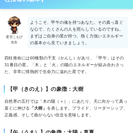
ようこそ、甲午の魂を持つあなた。その真っ直ぐ
な心で、たくさんの人を照らしているのですね。
まずはご自身の星が持つ、熱く力強いエネルギー
星空こもぴ
先生
の基本から見ていきましょう。
四柱推命には60種類の干支（かんし）があり、「甲午」はその
31番目の星。「木」と「火」の陽のエネルギーが組み合わさっ
た、非常に情熱的で生命力に溢れた星です。
【甲（きのえ）】の象徴：大樹
自然界の五行では「木の陽（＋）」にあたり、天に向かって真っ
直ぐに伸びる
「大樹」
を表します。プライド、リーダーシップ、
正義感、そして曲がらない信念を意味します。
【午（うま）】の象徴：太陽・真夏