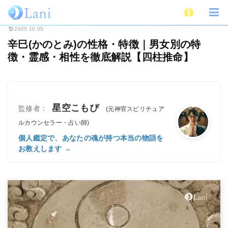
ホーム
占い
四柱推命
辛巳(かのとみ)の性格・特徴｜男女別の特徴・霊
2025.10.05
辛巳(かのとみ)の性格・特徴｜男女別の特
徴・霊感・相性を徹底解説【四柱推命】
星空こもぴ
監修者：
(元神官スピリチュア
ルカウンセラー・占い師)
個人鑑定で、あなたの魂が持つ本当の物語を
お教えします →