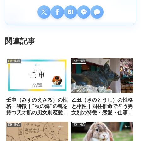
関連記事
四柱推命
四柱推命
壬申（みずのえさる）の性
乙丑（きのとうし）の性格
格・特徴｜“秋の海”の魂を
と相性｜四柱推命で占う男
持つ天才肌の男女別恋愛観
女別の特徴・恋愛・仕事運
と相性【四柱推命】
【完全版】
四柱推命
四柱推命