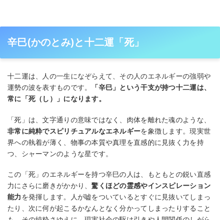
辛巳(かのとみ)と十二運「死」
十二運は、人の一生になぞらえて、その人のエネルギーの強弱や
運勢の波を表すものです。
「辛巳」という干支が持つ十二運は、
常に「死（し）」になります。
「死」は、文字通りの意味ではなく、肉体を離れた魂のような、
非常に純粋でスピリチュアルなエネルギー
を象徴します。現実世
界への執着が薄く、物事の本質や真理を直感的に見抜く力を持
つ、シャーマンのような星です。
この「死」のエネルギーを持つ辛巳の人は、もともとの鋭い直感
力にさらに磨きがかかり、
驚くほどの霊感やインスピレーション
能力
を発揮します。人が嘘をついているとすぐに見抜いてしまっ
たり、次に何が起こるかなんとなく分かってしまったりすること
も。その純粋さゆえに、現実社会の駆け引きや人間関係のしがら