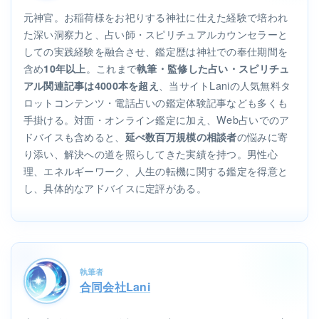
元神官。お稲荷様をお祀りする神社に仕えた経験で培われ
た深い洞察力と、占い師・スピリチュアルカウンセラーと
しての実践経験を融合させ、鑑定歴は神社での奉仕期間を
含め
。これまで
10年以上
執筆・監修した占い・スピリチュ
、当サイトLaniの人気無料タ
アル関連記事は4000本を超え
ロットコンテンツ・電話占いの鑑定体験記事なども多くも
手掛ける。対面・オンライン鑑定に加え、Web占いでのア
ドバイスも含めると、
の悩みに寄
延べ数百万規模の相談者
り添い、解決への道を照らしてきた実績を持つ。男性心
理、エネルギーワーク、人生の転機に関する鑑定を得意と
し、具体的なアドバイスに定評がある。
執筆者
合同会社Lani