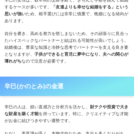
辛巳の女性は、数年間の交際を経て、きちんと手順を踏んで結婚
するケースが多いです。
「友達よりも幸せな結婚をする」という
思いが強い
ため、相手選びには非常に慎重で、晩婚になる傾向が
あります。
自分を磨き、高める努力を惜しまないため、その頑張りに見合っ
たハイスペックなパートナーと結ばれる可能性が高いでしょう。
結婚後は、豊富な知識と冷静な思考でパートナーを支える良き妻
となりますが、
子供ができると育児に夢中になり、夫への関心が
薄れがち
なので注意が必要です。
辛巳(かのとみ)の金運
辛巳の人は、鋭い直感力と分析力を活かし、
財テクや投資で大き
な財産を築く才能
を持っています。特に、クリエイティブな才能
がお金に結びつきやすい運勢です。
ただし、美意識が高く、本物志向なため、支出も多くなりがち。