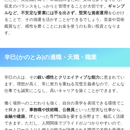
収支のバランスをしっかりと管理することが大切です。
ギャンブ
ルなど、不安定な要素には手を出さず、堅実な資産運用
を心がけ
ることで、その強運を活かすことができるでしょう。音楽や芸術
鑑賞など、感性を磨くことにお金を使うのも良い投資となりま
す。
辛巳(かのとみ)の適職・天職・職業
辛巳の人は、その
鋭い感性とクリエイティブな能力
に恵まれてい
ます。理想が高く、常に努力を重ねる完璧主義者なので、どんな
仕事でも誠実にこなし、高いキャリアを築くことができます。
働く場所へのこだわりも強く、自分の美学を表現できる環境でこ
そ輝きます。
事務職や技術職、公務員
といった堅実な仕事から、
金融や建築、IT
といった専門知識を要する分野まで、幅広く活躍
できます。ただし、人間関係でプライドがぶつかりやすいので、
チームワークよりも個人の能力が評価される職場で才能を発揮す