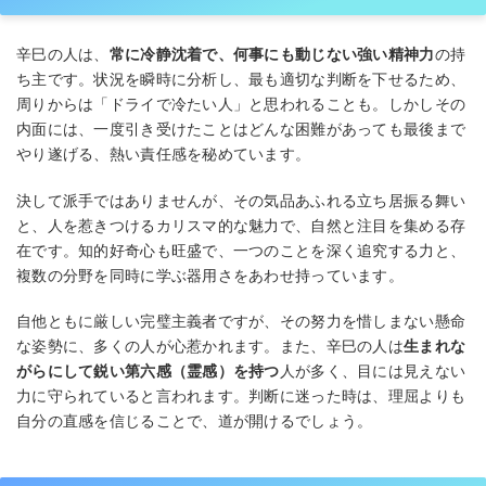
辛巳の人は、
常に冷静沈着で、何事にも動じない強い精神力
の持
ち主です。状況を瞬時に分析し、最も適切な判断を下せるため、
周りからは「ドライで冷たい人」と思われることも。しかしその
内面には、一度引き受けたことはどんな困難があっても最後まで
やり遂げる、熱い責任感を秘めています。
決して派手ではありませんが、その気品あふれる立ち居振る舞い
と、人を惹きつけるカリスマ的な魅力で、自然と注目を集める存
在です。知的好奇心も旺盛で、一つのことを深く追究する力と、
複数の分野を同時に学ぶ器用さをあわせ持っています。
自他ともに厳しい完璧主義者ですが、その努力を惜しまない懸命
な姿勢に、多くの人が心惹かれます。また、辛巳の人は
生まれな
がらにして鋭い第六感（霊感）を持つ
人が多く、目には見えない
力に守られていると言われます。判断に迷った時は、理屈よりも
自分の直感を信じることで、道が開けるでしょう。