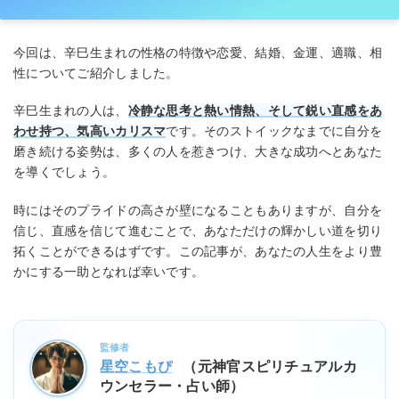
今回は、辛巳生まれの性格の特徴や恋愛、結婚、金運、適職、相
性についてご紹介しました。
辛巳生まれの人は、
冷静な思考と熱い情熱、そして鋭い直感をあ
わせ持つ、気高いカリスマ
です。そのストイックなまでに自分を
磨き続ける姿勢は、多くの人を惹きつけ、大きな成功へとあなた
を導くでしょう。
時にはそのプライドの高さが壁になることもありますが、自分を
信じ、直感を信じて進むことで、あなただけの輝かしい道を切り
拓くことができるはずです。この記事が、あなたの人生をより豊
かにする一助となれば幸いです。
監修者
星空こもぴ
（元神官スピリチュアルカ
ウンセラー・占い師）