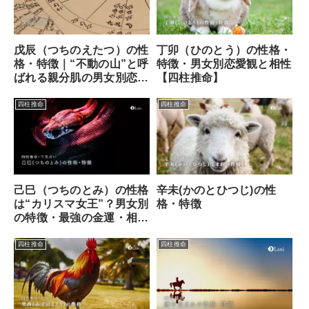
戊辰（つちのえたつ）の性
丁卯（ひのとう）の性格・
格・特徴｜“不動の山”と呼
特徴・男女別恋愛観と相性
ばれる親分肌の男女別恋愛
【四柱推命】
観と相性【四柱推命】
四柱推命
四柱推命
己巳（つちのとみ）の性格
辛未(かのとひつじ)の性
は“カリスマ女王”？男女別
格・特徴
の特徴・最強の金運・相性
を徹底解説【四柱推命】
四柱推命
四柱推命