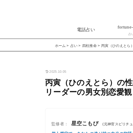
fortune-
電話占い
占
ホーム
占い
四柱推命
丙寅（ひのえとら
2025.10.05
丙寅（ひのえとら）の性
リーダーの男女別恋愛観
星空こもぴ
監修者：
(元神官スピリチ