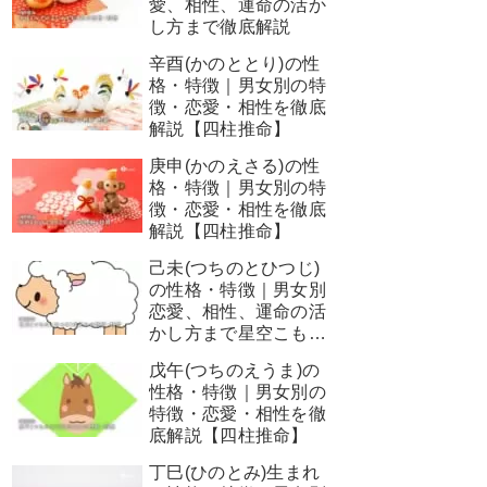
愛、相性、運命の活か
し方まで徹底解説
辛酉(かのととり)の性
格・特徴｜男女別の特
徴・恋愛・相性を徹底
解説【四柱推命】
庚申(かのえさる)の性
格・特徴｜男女別の特
徴・恋愛・相性を徹底
解説【四柱推命】
己未(つちのとひつじ)
の性格・特徴｜男女別
恋愛、相性、運命の活
かし方まで星空こもぴ
が徹底解説
戊午(つちのえうま)の
性格・特徴｜男女別の
特徴・恋愛・相性を徹
底解説【四柱推命】
丁巳(ひのとみ)生まれ