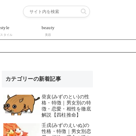
estyle
beauty
フスタイル
美容
】
カテゴリーの新着記事
癸亥(みずのとい)の性
格・特徴｜男女別の特
徴・恋愛・相性を徹底
解説【四柱推命】
壬戌(みずのえいぬ)の
性格・特徴｜男女別恋