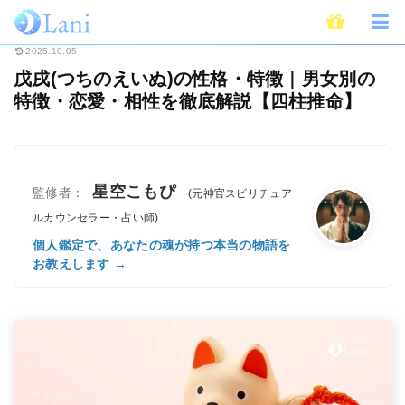
ホーム
占い
四柱推命
戊戌(つちのえいぬ)の性格・特徴｜男女別の特徴
2025.10.05
戊戌(つちのえいぬ)の性格・特徴｜男女別の
特徴・恋愛・相性を徹底解説【四柱推命】
星空こもぴ
監修者：
(元神官スピリチュア
ルカウンセラー・占い師)
個人鑑定で、あなたの魂が持つ本当の物語を
お教えします →