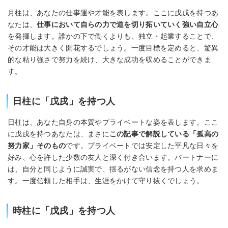
月柱は、あなたの仕事運や才能を表します。ここに戊戌を持つあ
なたは、
仕事において自らの力で道を切り拓いていく強い自立心
を発揮します。誰かの下で働くよりも、独立・起業することで、
その才能は大きく開花するでしょう。一度目標を定めると、驚異
的な粘り強さで努力を続け、大きな成功を収めることができま
す。
日柱に「戊戌」を持つ人
日柱は、あなた自身の本質やプライベートな姿を表します。ここ
に戊戌を持つあなたは、まさに
この記事で解説している「孤高の
努力家」そのもの
です。プライベートでは安定した平凡な日々を
好み、心を許した少数の友人と深く付き合います。パートナーに
は、自分と同じように誠実で、揺るがない信念を持つ人を求めま
す。一度信頼した相手は、生涯をかけて守り抜くでしょう。
時柱に「戊戌」を持つ人