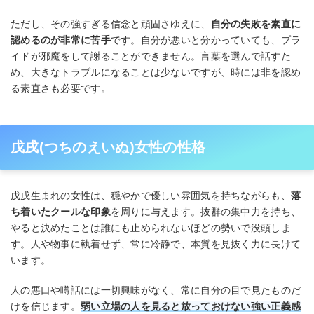
ただし、その強すぎる信念と頑固さゆえに、
自分の失敗を素直に
認めるのが非常に苦手
です。自分が悪いと分かっていても、プラ
イドが邪魔をして謝ることができません。言葉を選んで話すた
め、大きなトラブルになることは少ないですが、時には非を認め
る素直さも必要です。
戊戌(つちのえいぬ)女性の性格
戊戌生まれの女性は、穏やかで優しい雰囲気を持ちながらも、
落
ち着いたクールな印象
を周りに与えます。抜群の集中力を持ち、
やると決めたことは誰にも止められないほどの勢いで没頭しま
す。人や物事に執着せず、常に冷静で、本質を見抜く力に長けて
います。
人の悪口や噂話には一切興味がなく、常に自分の目で見たものだ
けを信じます。
弱い立場の人を見ると放っておけない強い正義感