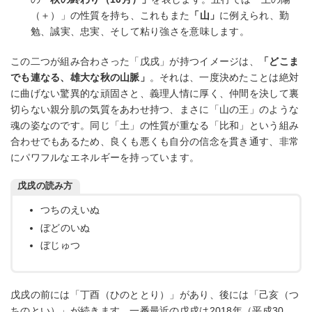
（＋）」の性質を持ち、これもまた
「山」
に例えられ、勤
勉、誠実、忠実、そして粘り強さを意味します。
この二つが組み合わさった「戊戌」が持つイメージは、
「どこま
でも連なる、雄大な秋の山脈」
。それは、一度決めたことは絶対
に曲げない驚異的な頑固さと、義理人情に厚く、仲間を決して裏
切らない親分肌の気質をあわせ持つ、まさに「山の王」のような
魂の姿なのです。同じ「土」の性質が重なる「比和」という組み
合わせでもあるため、良くも悪くも自分の信念を貫き通す、非常
にパワフルなエネルギーを持っています。
戊戌の読み方
つちのえいぬ
ぼどのいぬ
ぼじゅつ
戊戌の前には「丁酉（ひのととり）」があり、後には「己亥（つ
ちのとい）」が続きます。一番最近の戊戌は2018年（平成30