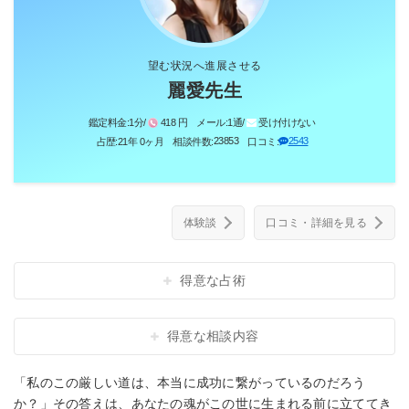
望む状況へ進展させる
麗愛先生
鑑定料金:
1分/
418 円
メール:
1通/
受け付けない
23853
2543
占歴:
21年 0ヶ月
相談件数:
口コミ:
体験談
口コミ・詳細を見る
得意な占術
得意な相談内容
「私のこの厳しい道は、本当に成功に繋がっているのだろう
か？」その答えは、あなたの魂がこの世に生まれる前に立ててき