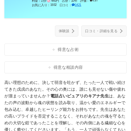
4.97
料金：
1分/
440円
占歴：
10年
評価：
1932
1421
お気に入り：
口コミ：
体験談
口コミ・詳細を見る
得意な占術
得意な相談内容
高い理想のために、決して弱音を吐かず、たった一人で戦い続け
てきた戊戌のあなた。その心の奥には、誰にも見せない傷や疲れ
が溜まっていませんか？
電話占いピュアリのキアナ先生
は、あな
たの声の波動から魂の状態を読み取り、温かい愛のエネルギーで
包み込む、卓越したヒーリング能力をお持ちです。先生はあなた
の高いプライドを否定することなく、それがあなたの魂を守るた
めの大切な鎧であったことを理解し、その内側にある繊細な心を
優しく癒やしてくださいます。「もう、一人で頑張らなくてもい