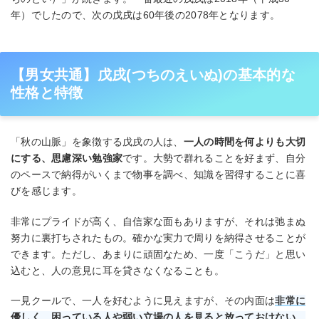
年）でしたので、次の戊戌は60年後の2078年となります。
【男女共通】戊戌(つちのえいぬ)の基本的な
性格と特徴
「秋の山脈」を象徴する戊戌の人は、
一人の時間を何よりも大切
にする、思慮深い勉強家
です。大勢で群れることを好まず、自分
のペースで納得がいくまで物事を調べ、知識を習得することに喜
びを感じます。
非常にプライドが高く、自信家な面もありますが、それは弛まぬ
努力に裏打ちされたもの。確かな実力で周りを納得させることが
できます。ただし、あまりに頑固なため、一度「こうだ」と思い
込むと、人の意見に耳を貸さなくなることも。
一見クールで、一人を好むように見えますが、その内面は
非常に
優しく、困っている人や弱い立場の人を見ると放っておけない、