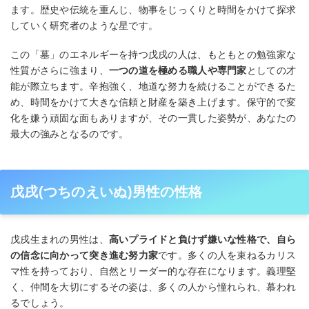
ます。歴史や伝統を重んじ、物事をじっくりと時間をかけて探求
していく研究者のような星です。
この「墓」のエネルギーを持つ戊戌の人は、もともとの勉強家な
性質がさらに強まり、
一つの道を極める職人や専門家
としての才
能が際立ちます。辛抱強く、地道な努力を続けることができるた
め、時間をかけて大きな信頼と財産を築き上げます。保守的で変
化を嫌う頑固な面もありますが、その一貫した姿勢が、あなたの
最大の強みとなるのです。
戊戌(つちのえいぬ)男性の性格
戊戌生まれの男性は、
高いプライドと負けず嫌いな性格で、自ら
の信念に向かって突き進む努力家
です。多くの人を束ねるカリス
マ性を持っており、自然とリーダー的な存在になります。義理堅
く、仲間を大切にするその姿は、多くの人から憧れられ、慕われ
るでしょう。