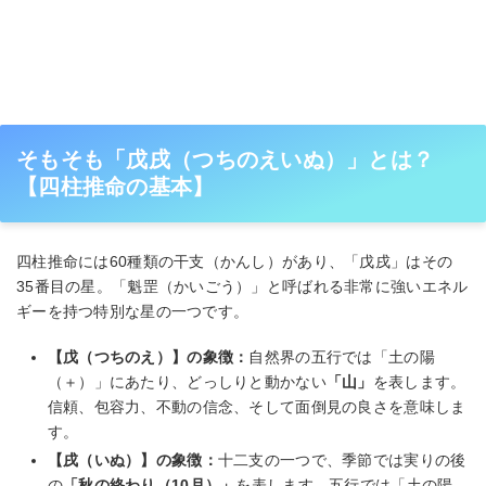
そもそも「戊戌（つちのえいぬ）」とは？
【四柱推命の基本】
四柱推命には60種類の干支（かんし）があり、「戊戌」はその
35番目の星。「魁罡（かいごう）」と呼ばれる非常に強いエネル
ギーを持つ特別な星の一つです。
【戊（つちのえ）】の象徴：
自然界の五行では「土の陽
（＋）」にあたり、どっしりと動かない
「山」
を表します。
信頼、包容力、不動の信念、そして面倒見の良さを意味しま
す。
【戌（いぬ）】の象徴：
十二支の一つで、季節では実りの後
の
「秋の終わり（10月）」
を表します。五行では「土の陽