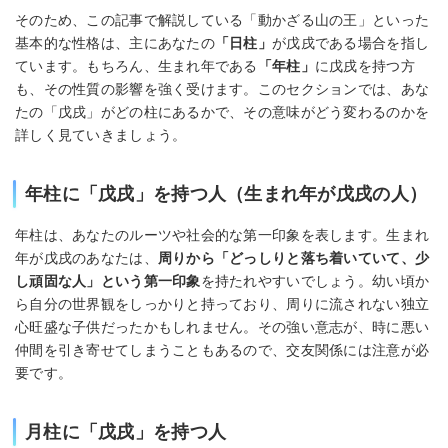
そのため、この記事で解説している「動かざる山の王」といった
基本的な性格は、主にあなたの
「日柱」
が戊戌である場合を指し
ています。もちろん、生まれ年である
「年柱」
に戊戌を持つ方
も、その性質の影響を強く受けます。このセクションでは、あな
たの「戊戌」がどの柱にあるかで、その意味がどう変わるのかを
詳しく見ていきましょう。
年柱に「戊戌」を持つ人（生まれ年が戊戌の人）
年柱は、あなたのルーツや社会的な第一印象を表します。生まれ
年が戊戌のあなたは、
周りから「どっしりと落ち着いていて、少
し頑固な人」という第一印象
を持たれやすいでしょう。幼い頃か
ら自分の世界観をしっかりと持っており、周りに流されない独立
心旺盛な子供だったかもしれません。その強い意志が、時に悪い
仲間を引き寄せてしまうこともあるので、交友関係には注意が必
要です。
月柱に「戊戌」を持つ人