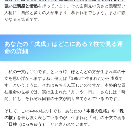
強い正義感と情熱
を持っています。その面倒見の良さと義理堅い
人柄に、自然と多くの人が集まり、慕われるでしょう。まさに静
かなる人気者です。
あなたの「戊戌」はどこにある？柱で見る運
命の詳細
「私の干支は〇〇です」という時、ほとんどの方が生まれ年の干
支を思い浮かべますよね。例えば「1958年生まれだから戊戌で
す」というように。それはもちろん正しいのですが、本格的な四
柱推命の世界では、実は生まれた「月」や「日」、さらには「時
間」にも、それぞれ固有の干支が割り当てられているのです。
そして、この4本の柱の中でも、あなたの
「本当の性格」や「魂
の核」
を最も強く表しているのが、生まれた「日」の干支である
「日柱（にっちゅう）」
だと言われています。