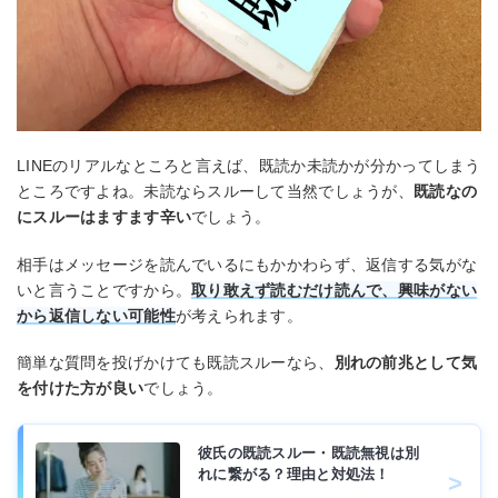
LINEのリアルなところと言えば、既読か未読かが分かってしまう
ところですよね。未読ならスルーして当然でしょうが、
既読なの
にスルーはますます辛い
でしょう。
相手はメッセージを読んでいるにもかかわらず、返信する気がな
いと言うことですから。
取り敢えず読むだけ読んで、興味がない
から返信しない可能性
が考えられます。
簡単な質問を投げかけても既読スルーなら、
別れの前兆として気
を付けた方が良い
でしょう。
彼氏の既読スルー・既読無視は別
れに繋がる？理由と対処法！