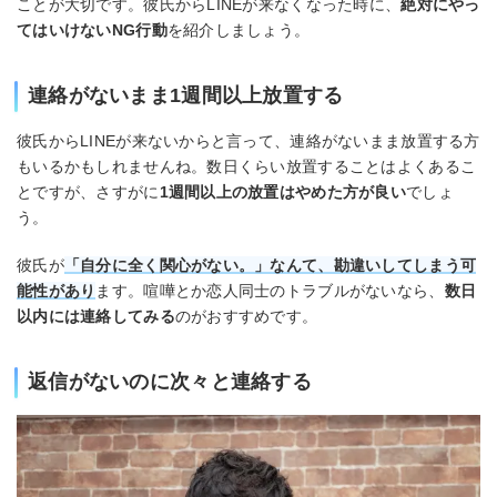
ことが大切です。彼氏からLINEが来なくなった時に、
絶対にやっ
てはいけないNG行動
を紹介しましょう。
連絡がないまま1週間以上放置する
彼氏からLINEが来ないからと言って、連絡がないまま放置する方
もいるかもしれませんね。数日くらい放置することはよくあるこ
とですが、さすがに
1週間以上の放置はやめた方が良い
でしょ
う。
彼氏が
「自分に全く関心がない。」なんて、勘違いしてしまう可
能性があり
ます。喧嘩とか恋人同士のトラブルがないなら、
数日
以内には連絡してみる
のがおすすめです。
返信がないのに次々と連絡する