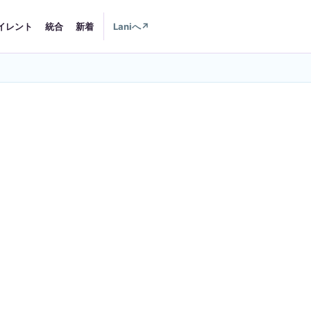
イレント
統合
新着
Laniへ
↗