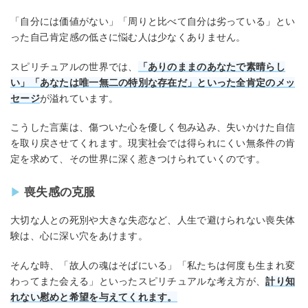
「自分には価値がない」「周りと比べて自分は劣っている」とい
った自己肯定感の低さに悩む人は少なくありません。
スピリチュアルの世界では、
「ありのままのあなたで素晴らし
い」「あなたは唯一無二の特別な存在だ」といった全肯定のメッ
セージ
が溢れています。
こうした言葉は、傷ついた心を優しく包み込み、失いかけた自信
を取り戻させてくれます。現実社会では得られにくい無条件の肯
定を求めて、その世界に深く惹きつけられていくのです。
喪失感の克服
大切な人との死別や大きな失恋など、人生で避けられない喪失体
験は、心に深い穴をあけます。
そんな時、「故人の魂はそばにいる」「私たちは何度も生まれ変
わってまた会える」といったスピリチュアルな考え方が、
計り知
れない慰めと希望を与えてくれます。