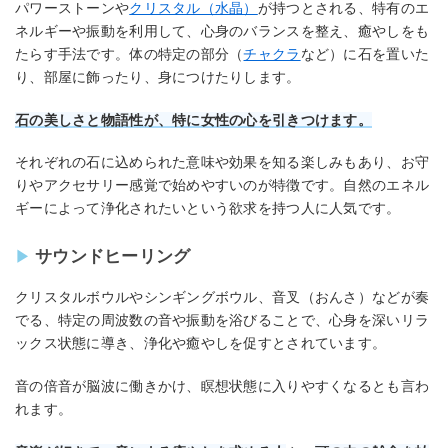
パワーストーンや
クリスタル（水晶）
が持つとされる、特有のエ
ネルギーや振動を利用して、心身のバランスを整え、癒やしをも
たらす手法です。体の特定の部分（
チャクラ
など）に石を置いた
り、部屋に飾ったり、身につけたりします。
石の美しさと物語性が、特に女性の心を引きつけます。
それぞれの石に込められた意味や効果を知る楽しみもあり、お守
りやアクセサリー感覚で始めやすいのが特徴です。自然のエネル
ギーによって浄化されたいという欲求を持つ人に人気です。
サウンドヒーリング
クリスタルボウルやシンギングボウル、音叉（おんさ）などが奏
でる、特定の周波数の音や振動を浴びることで、心身を深いリラ
ックス状態に導き、浄化や癒やしを促すとされています。
音の倍音が脳波に働きかけ、瞑想状態に入りやすくなるとも言わ
れます。