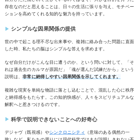
存在なのだと思えることは、日々の生活に張りを与え、モチベー
ションを高めてくれる知的な魅力を持っています。
シンプルな因果関係の提供
世の中で起こる理不尽な出来事や、複雑に絡み合った問題に直面
した時、私たちの脳はシンプルな答えを求めます。
なぜ自分だけがこんな目に遭うのか、という問いに対して、「そ
れは過去生のカルマが原因だ」「魂が選んだ試練だから」という
説明は、
非常に納得しやすい因果関係を示してくれます。
複雑な現実を単純な物語に落とし込むことで、混乱した心に秩序
と納得感をもたらす。この知的快感が、人々をスピリチュアルな
解釈へと惹きつけるのです。
科学で説明できないことへの好奇心
デジャヴ（既視感）や
シンクロニシティ
（意味のある偶然の一
致）など、私たちの周りには現代科学ではまだ説明しきれない不