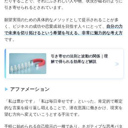
たりすることで、それにふさわしい人や物、状況が磁石のように
引き寄せられるとされています。
願望実現のための具体的なメソッドとして提示されることが多
く、ビジネスの成功や恋愛成就を目指す人々にとって、
自分の力
で未来を切り拓けるという希望を与える、非常に魅力的な考え方
です。
引き寄せの法則と波動の関係｜理
解で得られる効果など解説
アファメーション
「私は豊かです」「私は毎日幸せです」といった、肯定的で断定
的な言葉を繰り返し唱えることで、潜在意識に働きかけ、現実を
望む方向へ変えていこうとする手法です。
手軽に始められる自己暗示の一種であり、ネガティブな思考パタ