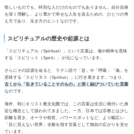
怪しいものでも、特別な人だけのものでもありません。自分自身
を深く理解し、より豊かで幸せな人生を送るための、ひとつの考
え方であり、生き方のヒントなのです。
スピリチュアルの歴史や起源とは
「スピリチュアル（Spiritual）」という言葉は、魂や精神を意味
する「スピリット（Spirit）」が元になっています。
さらにその語源を辿ると、ラテン語で「息」や「呼吸」「魂」を
意味する「スピリタス（Spiritus）」に行き着きます。つまり、
古くから「生きていることそのもの」と深く結びついていた言葉
なのです。
海外、特にキリスト教文化圏では、この言葉は生活に根付いた身
近な概念として扱われてきました。一方、日本では宗教とは少し
距離を置き、オーラや前世、パワースポットなど、より幅広い
「目に見えない世界」全般を指す言葉として独自の広がりを見せ
ています。