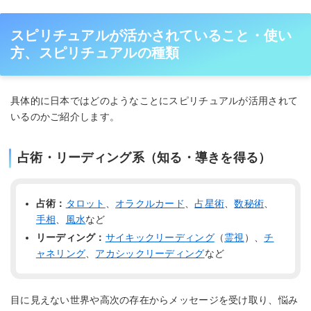
スピリチュアルが活かされていること・使い
方、スピリチュアルの種類
具体的に日本ではどのようなことにスピリチュアルが活用されて
いるのかご紹介します。
占術・リーディング系（知る・導きを得る）
占術：
タロット
、
オラクルカード
、
占星術
、
数秘術
、
手相
、
風水
など
リーディング：
サイキックリーディング
（
霊視
）、
チ
ャネリング
、
アカシックリーディング
など
目に見えない世界や高次の存在からメッセージを受け取り、悩み