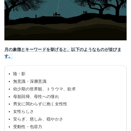
月の象徴とキーワードを挙げると、以下のようなものが並びま
す。
陰・影
無意識・深層意識
幼少期の世界観、トラウマ、欲求
母胎回帰、母性への憧れ
男女に関わらずに抱く女性性
女性らしさ
安らぎ、慈しみ、穏やかさ
受動性・包容力