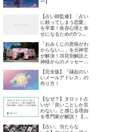
ー】
【占い師監修】「占い
に頼ってしまう恋愛」
を卒業！依存心理と幸
せになるための5つの
ステップ
「おみくじの意味がわ
からない…」を元神官
が解決！項目別解説と
神様からのメッセージ
の受け取り方
【完全版】「縁起のい
いメールアドレス」の
作り方！
【なぜ？】タロット占
いが「良いことしか言
わない」と感じる理由
を専門家が解説！【星
空こもぴ先生監修】
【占い、当たらな