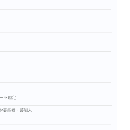
ーラ鑑定
や霊能者・芸能人