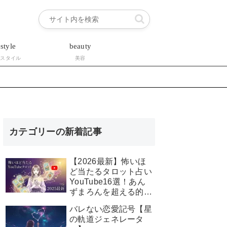
estyle
beauty
フスタイル
美容
カテゴリーの新着記事
【2026最新】怖いほ
ど当たるタロット占い
YouTube16選！あん
ずまろんを超える的中
率は誰？
バレない恋愛記号【星
の軌道ジェネレータ