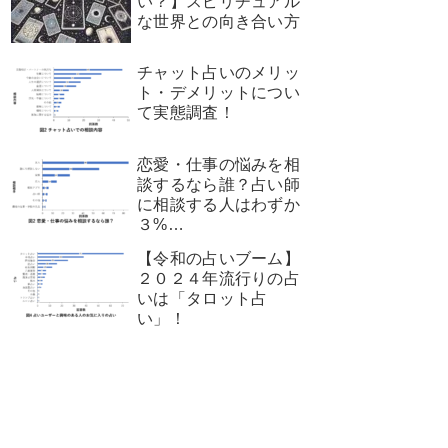
い？】スピリチュアル
な世界との向き合い方
チャット占いのメリッ
ト・デメリットについ
て実態調査！
恋愛・仕事の悩みを相
談するなら誰？占い師
に相談する人はわずか
３%…
【令和の占いブーム】
２０２４年流行りの占
いは「タロット占
い」！