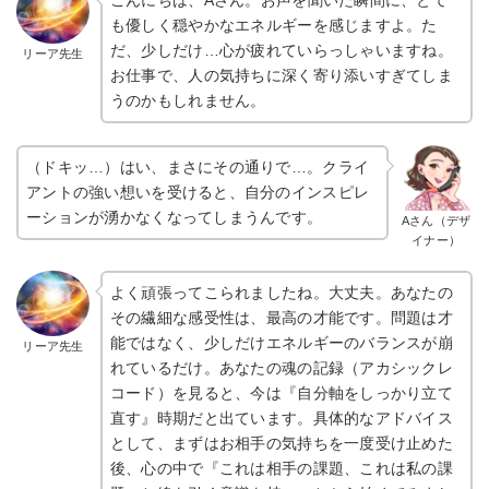
も優しく穏やかなエネルギーを感じますよ。た
だ、少しだけ…心が疲れていらっしゃいますね。
リーア先生
お仕事で、人の気持ちに深く寄り添いすぎてしま
うのかもしれません。
（ドキッ…）はい、まさにその通りで…。クライ
アントの強い想いを受けると、自分のインスピレ
ーションが湧かなくなってしまうんです。
Aさん（デザ
イナー）
よく頑張ってこられましたね。大丈夫。あなたの
その繊細な感受性は、最高の才能です。問題は才
能ではなく、少しだけエネルギーのバランスが崩
リーア先生
れているだけ。あなたの魂の記録（アカシックレ
コード）を見ると、今は『自分軸をしっかり立て
直す』時期だと出ています。具体的なアドバイス
として、まずはお相手の気持ちを一度受け止めた
後、心の中で『これは相手の課題、これは私の課