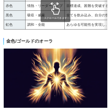
赤色
情熱・リーダーシップ
目標達成、困難を突破する
黒色
吸収・威厳
全てを飲み込み、自分の世
スクロールできます
虹色
調和・全能
あらゆる可能性を実現し、
金色/ゴールドのオーラ