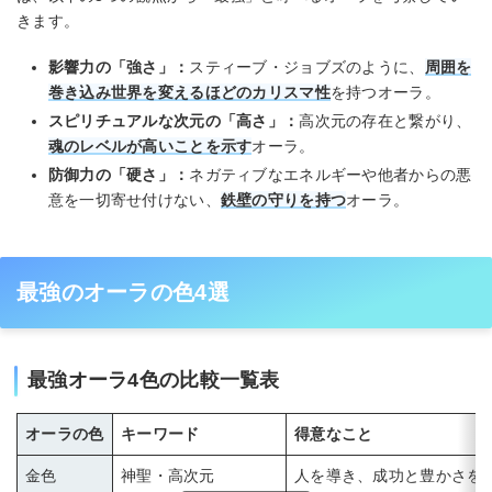
きます。
影響力の「強さ」：
スティーブ・ジョブズのように、
周囲を
巻き込み世界を変えるほどのカリスマ性
を持つオーラ。
スピリチュアルな次元の「高さ」：
高次元の存在と繋がり、
魂のレベルが高いことを示す
オーラ。
防御力の「硬さ」：
ネガティブなエネルギーや他者からの悪
意を一切寄せ付けない、
鉄壁の守りを持つ
オーラ。
最強のオーラの色4選
最強オーラ4色の比較一覧表
オーラの色
キーワード
得意なこと
金色
神聖・高次元
人を導き、成功と豊かさを