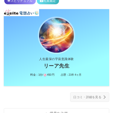
スピリチュアル
写真鑑定
人生最深の宇宙意識体験
リーア先生
料金：
1分/
450 円
占歴：
21年 4ヶ月
口コミ・詳細を見る