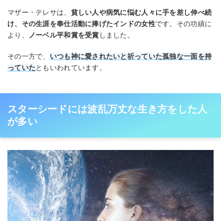
マザー・テレサは、
貧しい人や病気に悩む人々に手を差し伸べ続
け、その生涯を奉仕活動に捧げたインドの女性
です。その功績に
より、
ノーベル平和賞を受賞
しました。
その一方で、
いつも神に愛されたいと祈っていた孤独な一面を持
っていた
ともいわれています。
スターシードには波乱万丈な生き方をした人
が多い