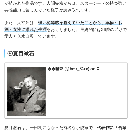
が描かれた作品です。人間失格からは、スターシードの持つ強い
共感能力に苦しんでいた様子が読み取れます。
また、太宰治は、
強い劣等感を抱えていたことから、薬物・お
酒・女性に溺れた生涯
をおくりました。最終的には38歳の若さで
愛人と入水自殺しています。
⑧夏目漱石
��️🅿️🦊 (@hmr_84xx) on X
夏目漱石は、千円札にもなった有名な小説家で、
代表作に『吾輩