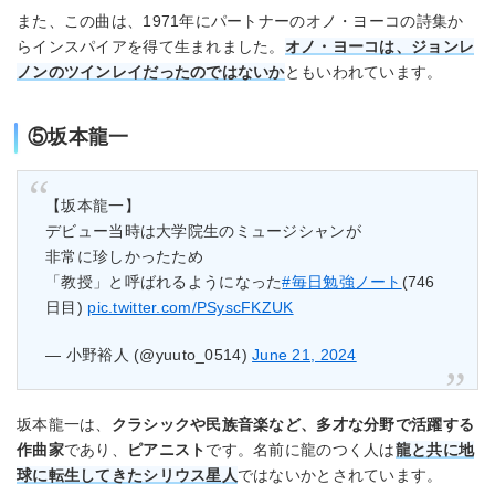
また、この曲は、1971年にパートナーのオノ・ヨーコの詩集か
らインスパイアを得て生まれました。
オノ・ヨーコは、ジョンレ
ノンのツインレイだったのではないか
ともいわれています。
⑤坂本龍一
【坂本龍一】
デビュー当時は大学院生のミュージシャンが
非常に珍しかったため
「教授」と呼ばれるようになった
#毎日勉強ノート
(746
日目)
pic.twitter.com/PSyscFKZUK
— 小野裕人 (@yuuto_0514)
June 21, 2024
坂本龍一は、
クラシックや民族音楽など、多才な分野で活躍する
作曲家
であり、
ピアニスト
です。名前に龍のつく人は
龍と共に地
球に転生してきたシリウス星人
ではないかとされています。