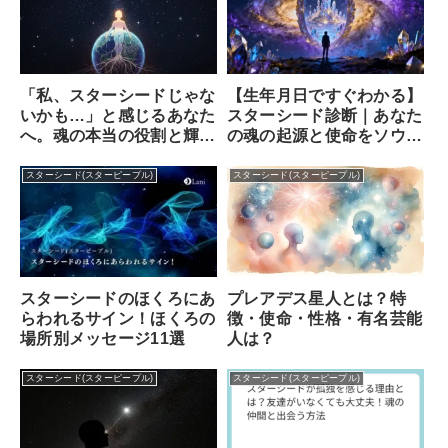
「私、スターシードじゃな
【生年月日ですぐわかる】
いかも…」と感じるあなた
スターシード診断｜あなた
へ。魂の本当の役割と輝き
の魂の起源と使命をソウル
方
ナンバーで解き明かす
スターシード(スターピープル)
スターシード(スターピープル)
プレアデス星人とは？特
スターシードのほくろにあ
徴・使命・性格・有名芸能
らわれるサイン！ほくろの
人は？
場所別メッセージ11選
スターシード(スターピープル)
スターシード(スターピープル)