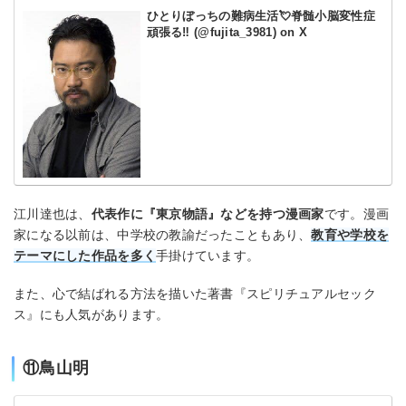
ひとりぼっちの難病生活💘脊髄小脳変性症
頑張る‼️ (@fujita_3981) on X
江川達也は、
代表作に『東京物語』などを持つ漫画家
です。漫画
家になる以前は、中学校の教諭だったこともあり、
教育や学校を
テーマにした作品を多く
手掛けています。
また、心で結ばれる方法を描いた著書『スピリチュアルセック
ス』にも人気があります。
⑪鳥山明