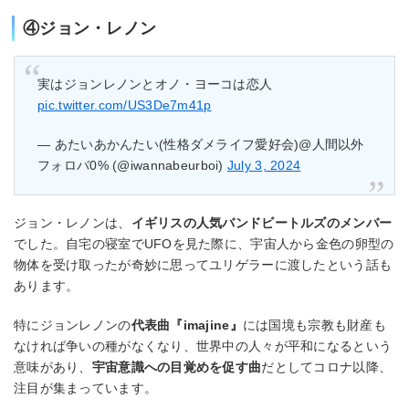
④ジョン・レノン
実はジョンレノンとオノ・ヨーコは恋人
pic.twitter.com/US3De7m41p
— あたいあかんたい(性格ダメライフ愛好会)@人間以外
フォロバ0% (@iwannabeurboi)
July 3, 2024
ジョン・レノンは、
イギリスの人気バンドビートルズのメンバー
でした。自宅の寝室でUFOを見た際に、宇宙人から金色の卵型の
物体を受け取ったが奇妙に思ってユリゲラーに渡したという話も
あります。
特にジョンレノンの
代表曲『imajine』
には国境も宗教も財産も
なければ争いの種がなくなり、世界中の人々が平和になるという
意味があり、
宇宙意識への目覚めを促す曲
だとしてコロナ以降、
注目が集まっています。