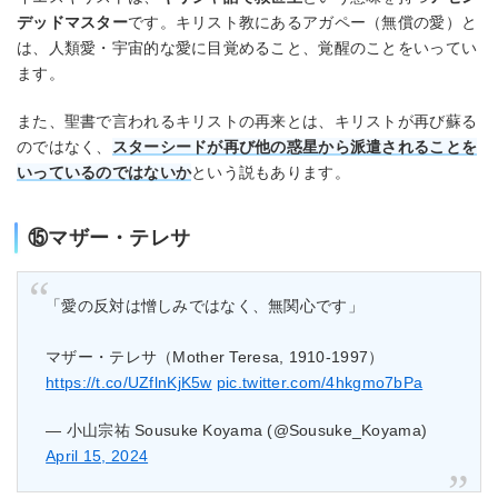
デッドマスター
です。キリスト教にあるアガペー（無償の愛）と
は、人類愛・宇宙的な愛に目覚めること、覚醒のことをいってい
ます。
また、聖書で言われるキリストの再来とは、キリストが再び蘇る
のではなく、
スターシードが再び他の惑星から派遣されることを
いっているのではないか
という説もあります。
⑮マザー・テレサ
「愛の反対は憎しみではなく、無関心です」
マザー・テレサ（Mother Teresa, 1910-1997）
https://t.co/UZflnKjK5w
pic.twitter.com/4hkgmo7bPa
— 小山宗祐 Sousuke Koyama (@Sousuke_Koyama)
April 15, 2024