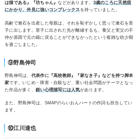
は猫である』『坊ちゃん』
などがあります。
3歳のころに天然痘
にかかり、外見に強いコンプレックス
を持っていました。
高齢で漱石を出産した母親は、それを恥ずかしく思って漱石を里
子に出します。里子に出された先が離縁するも、養父と実父の不
仲が原因で元の籍に戻ることができなかったという複雑な幼少期
を過ごしました。
⑨野島伸司
野島伸司は、
代表作に『高校教師』『家なき子』などを持つ脚本
家
です。いじめ・障害・自殺など、重い社会問題がテーマとなっ
た作品が多く、
鋭い心理描写には人気
があります。
また、野島伸司は、SMAPのらいおんハートの作詞も担当してい
ます。
⑩江川達也