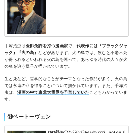
手塚治虫は
医師免許を持つ漫画家
で、
代表作には『ブラックジャ
ック』『火の鳥』
などがあります。火の鳥では、飲むと不老不死
が得られるといわれる火の鳥を巡って、あらゆる時代の人々が火
の鳥を追う様子が描かれています。
生と死など、哲学的なことがテーマとなった作品が多く、火の鳥
では永遠の命を得ることについて描かれています。また、手塚治
虫は、
漫画の中で東北大震災を予言していた
こともわかっていま
す。
⑬ベートーヴェン
ゆゆ🧸8y♡7y♡6y♡4y (@yxxxi_ino) on X