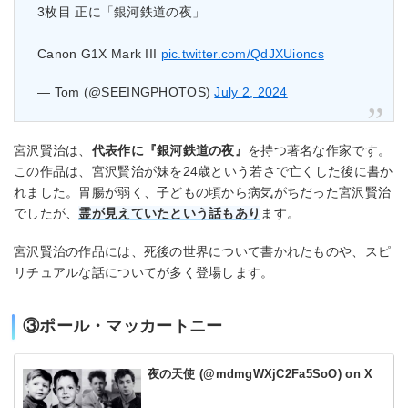
3枚目 正に「銀河鉄道の夜」
Canon G1X Mark III
pic.twitter.com/QdJXUioncs
— Tom (@SEEINGPHOTOS)
July 2, 2024
宮沢賢治は、
代表作に『銀河鉄道の夜』
を持つ著名な作家です。
この作品は、宮沢賢治が妹を24歳という若さで亡くした後に書か
れました。胃腸が弱く、子どもの頃から病気がちだった宮沢賢治
でしたが、
霊が見えていたという話もあり
ます。
宮沢賢治の作品には、死後の世界について書かれたものや、スピ
リチュアルな話についてが多く登場します。
③ポール・マッカートニー
夜の天使 (@mdmgWXjC2Fa5SoO) on X