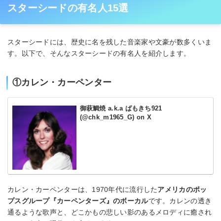
スターシードの有名人15選
スターシードには、歴史に名を残した音楽家や文豪が数多くいま
す。以下で、そんなスターシードの有名人を紹介します。
①カレン・カーペンター
御萩鯛焼 a.k.a ぱもきち921
(@chk_m1965_G) on X
カレン・カーペンターは、1970年代に流行した
アメリカのポッ
プスグループ『カーペンターズ』のボーカル
です。カレンの透き
通るような歌声と、どこかもの悲しい影のあるメロディに癒され