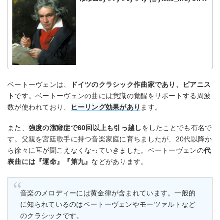
ベートーヴェンは、
ドイツのクラシック作曲家であり、ピアニス
ト
です。ベートーヴェンの曲には意識の覚醒をサポートする周波
数が使われており、
ヒーリング効果があり
ます。
また、
強度の潔癖症で60回以上も引っ越し
をしたことでも有名で
す。父親を宮廷歌手に持つ音楽家庭に育ちましたが、20代以降か
ら徐々に耳が聞こえなくなっていきました。ベートーヴェンの
代
表曲には『運命』『第九』
などがあります。
音楽のメロディーには黄金律が含まれています。一般的
に知られているのはベートーヴェンやモーツァルトなど
のクラシックです。