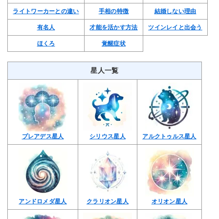
ライトワーカーとの違い
手相の特徴
結婚しない理由
有名人
才能を活かす方法
ツインレイと出会う
ほくろ
覚醒症状
リーア先生
星人一覧
人生最深の宇宙意識体験
料金：
1分/
450 円
占歴：
21年 4ヶ月
口コミ・詳細を見る
プレアデス星人
シリウス星人
アルクトゥルス星人
アンドロメダ星人
クラリオン星人
オリオン星人