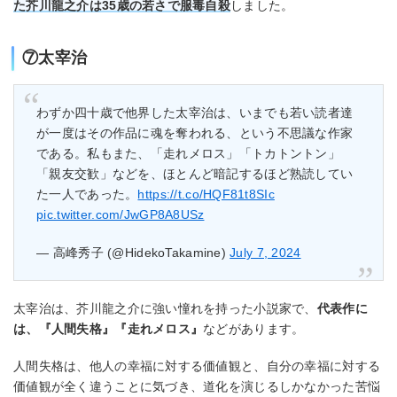
た芥川龍之介は35歳の若さで服毒自殺
しました。
⑦太宰治
わずか四十歳で他界した太宰治は、いまでも若い読者達
が一度はその作品に魂を奪われる、という不思議な作家
である。私もまた、「走れメロス」「トカトントン」
「親友交歓」などを、ほとんど暗記するほど熟読してい
た一人であった。
https://t.co/HQF81t8SIc
pic.twitter.com/JwGP8A8USz
— 高峰秀子 (@HidekoTakamine)
July 7, 2024
太宰治は、芥川龍之介に強い憧れを持った小説家で、
代表作に
は、『人間失格』『走れメロス』
などがあります。
人間失格は、他人の幸福に対する価値観と、自分の幸福に対する
価値観が全く違うことに気づき、道化を演じるしかなかった苦悩