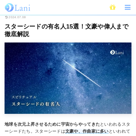
ホーム
スピリチュアル
スターシード(スターピープル)
スターシードの有
2024.07.08
スターシードの有名人15選！文豪や偉人まで
徹底解説
地球を次元上昇させるために宇宙からやってきた
といわれるスタ
ーシードたち。スターシードは
文豪や、作曲家に多い
といわれて