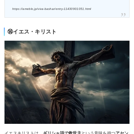
https://ameblo.jp/viva-bashar/entry-11430901051.html
⑭イエス・キリスト
イエスキリストは、
ギリシャ語で救世主
という意味を持つ
アセン