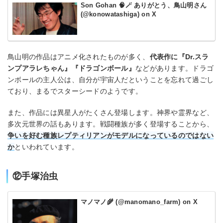
Son Gohan 🧠🪄 ありがとう、鳥山明さん
(@konowatashiga) on X
鳥山明の作品はアニメ化されたものが多く、
代表作に『Dr.スラ
ンプアラレちゃん』『ドラゴンボール』
などがあります。ドラゴ
ンボールの主人公は、自分が宇宙人だということを忘れて過ごし
ており、まるでスターシードのようです。
また、作品には異星人がたくさん登場します。神界や霊界など、
多次元世界の話もあります。戦闘種族が多く登場することから、
争いを好む種族レプティリアンがモデルになっているのではない
か
といわれています。
⑫手塚治虫
マノマノ🌾 (@manomano_farm) on X