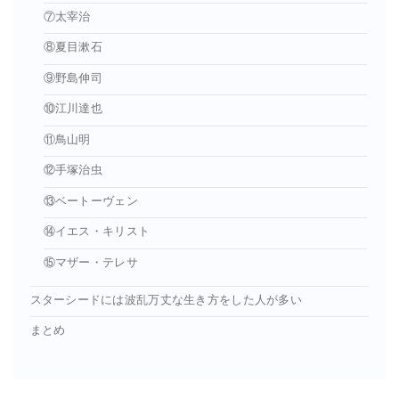
⑦太宰治
⑧夏目漱石
⑨野島伸司
⑩江川達也
⑪鳥山明
⑫手塚治虫
⑬ベートーヴェン
⑭イエス・キリスト
⑮マザー・テレサ
スターシードには波乱万丈な生き方をした人が多い
まとめ