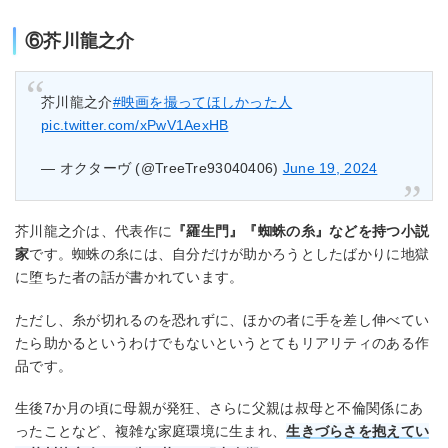
⑥芥川龍之介
芥川龍之介
#映画を撮ってほしかった人
pic.twitter.com/xPwV1AexHB
— オクターヴ (@TreeTre93040406)
June 19, 2024
芥川龍之介は、代表作に
『羅生門』『蜘蛛の糸』などを持つ小説
家
です。蜘蛛の糸には、自分だけが助かろうとしたばかりに地獄
に堕ちた者の話が書かれています。
ただし、糸が切れるのを恐れずに、ほかの者に手を差し伸べてい
たら助かるというわけでもないというとてもリアリティのある作
品です。
生後7か月の頃に母親が発狂、さらに父親は叔母と不倫関係にあ
ったことなど、複雑な家庭環境に生まれ、
生きづらさを抱えてい