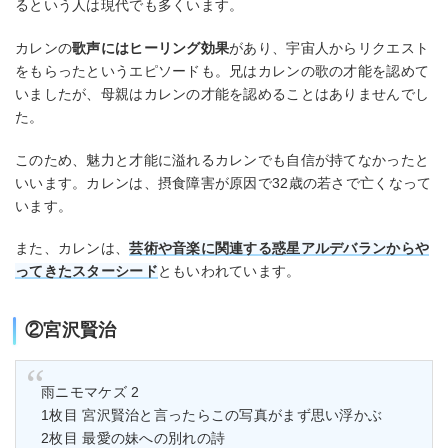
るという人は現代でも多くいます。
カレンの
歌声にはヒーリング効果
があり、宇宙人からリクエスト
をもらったというエピソードも。兄はカレンの歌の才能を認めて
いましたが、母親はカレンの才能を認めることはありませんでし
た。
このため、魅力と才能に溢れるカレンでも自信が持てなかったと
いいます。カレンは、摂食障害が原因で32歳の若さで亡くなって
います。
また、カレンは、
芸術や音楽に関連する惑星アルデバランからや
ってきたスターシード
ともいわれています。
②宮沢賢治
雨ニモマケズ 2
1枚目 宮沢賢治と言ったらこの写真がまず思い浮かぶ
2枚目 最愛の妹への別れの詩