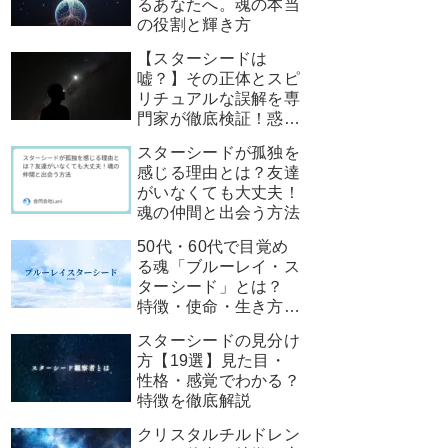
るあなたへ。魂の本当
の役割と輝き方
【スターシードは
嘘？】その正体とスピ
リチュアルな誤解を専
門家が徹底検証！惑わ
されないための真実
スターシードが孤独を
感じる理由とは？友達
がいなくても大丈夫！
魂の仲間と出会う方法
50代・60代で目覚め
る魂「ブルーレイ・ス
ターシード」とは？
特徴・使命・生き方ガ
イド
スターシードの見分け
方【19選】見た目・
性格・感覚でわかる？
特徴を徹底解説
クリスタルチルドレン