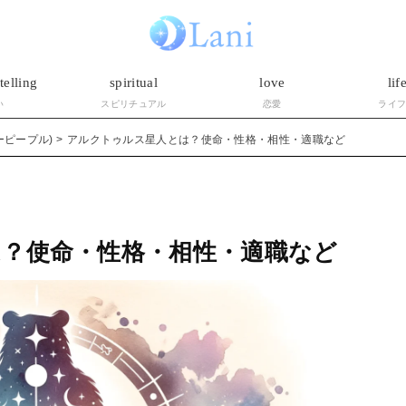
telling
spiritual
love
lif
い
スピリチュアル
恋愛
ライ
ーピープル)
アルクトゥルス星人とは？使命・性格・相性・適職など
？使命・性格・相性・適職など