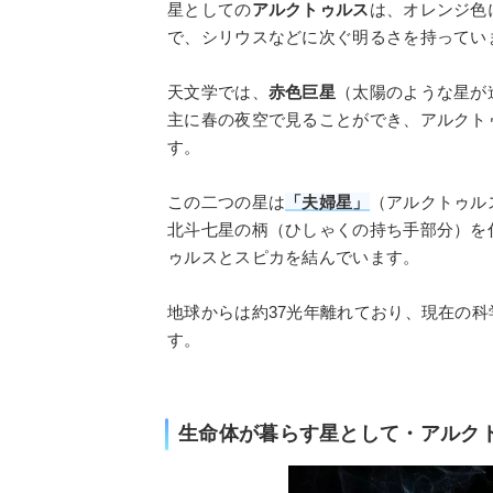
星としての
アルクトゥルス
は、オレンジ色
で、シリウスなどに次ぐ明るさを持ってい
天文学では、
赤色巨星
（太陽のような星が
主に春の夜空で見ることができ、アルクト
す。
この二つの星は
「夫婦星」
（アルクトゥル
北斗七星の柄（ひしゃくの持ち手部分）を
ゥルスとスピカを結んでいます。
地球からは約37光年離れており、現在の
す。
生命体が暮らす星として・アルク