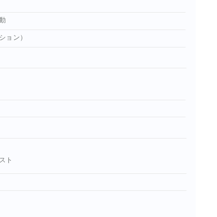
動
ション）
スト