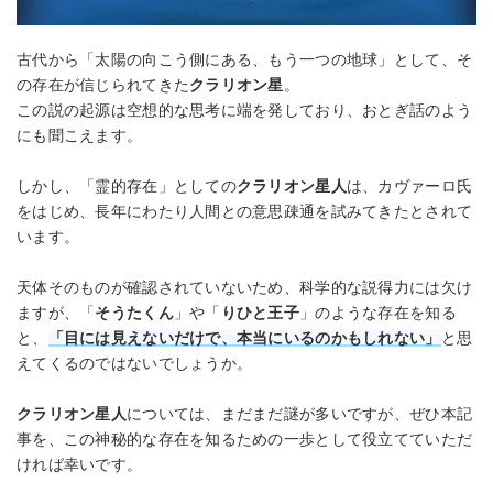
古代から「太陽の向こう側にある、もう一つの地球」として、そ
の存在が信じられてきた
クラリオン星
。
この説の起源は空想的な思考に端を発しており、おとぎ話のよう
にも聞こえます。
しかし、「霊的存在」としての
クラリオン星人
は、カヴァーロ氏
をはじめ、長年にわたり人間との意思疎通を試みてきたとされて
います。
天体そのものが確認されていないため、科学的な説得力には欠け
ますが、「
そうたくん
」や「
りひと王子
」のような存在を知る
と、
「目には見えないだけで、本当にいるのかもしれない」
と思
えてくるのではないでしょうか。
クラリオン星人
については、まだまだ謎が多いですが、ぜひ本記
事を、この神秘的な存在を知るための一歩として役立てていただ
ければ幸いです。