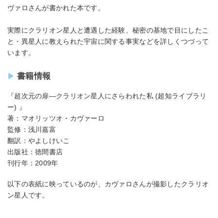
ヴァロさんが書かれた本です。
実際にクラリオン星人と遭遇した経験、秘密の基地で目にしたこ
と・異星人に教えられた宇宙に関する事実などを詳しくつづって
います。
書籍情報
『超次元の扉―クラリオン星人にさらわれた私 (超知ライブラリ
ー) 』
著：マオリッツオ・カヴァーロ
監修：浅川嘉富
翻訳：やよしけいこ
出版社：徳間書店
刊行年：2009年
以下の表紙に映っているのが、カヴァロさんが撮影したクラリオ
ン星人です。