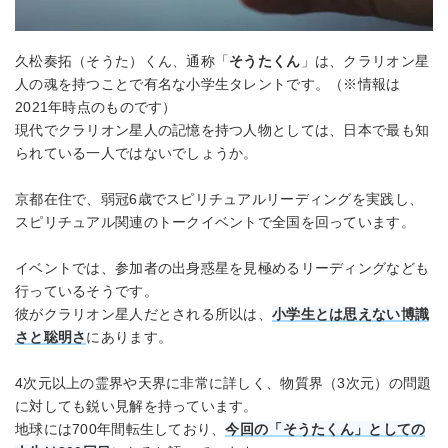
久松奏拓（そうた）くん、通称「
そうたくん
」は、クラリオン星
人の魂を持つことで有名な小学生タレントです。（※情報は
2021年時点のものです）
現代でクラリオン星人の記憶を持つ人物としては、日本で最も知
られている一人ではないでしょうか。
京都在住で、弱冠6歳でスピリチュアルリーディングを実践し、
スピリチュアル関連のトークイベントで全国を回っています。
イベントでは、参加者の出身惑星を見極めるリーディングなども
行っているそうです。
彼がクラリオン星人だとされる所以は、
小学生とは思えない博識
さと聡明さ
にあります。
4次元以上の霊界や天界に非常に詳しく、物質界（3次元）の問題
に対しても鋭い見解を持っています。
地球には700年間転生しており、
今回の「そうたくん」としての