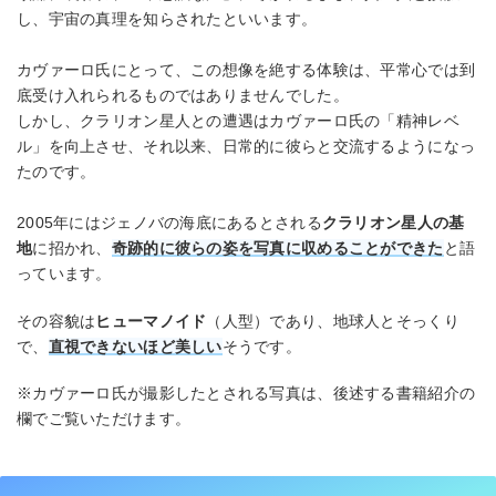
し、宇宙の真理を知らされたといいます。
カヴァーロ氏にとって、この想像を絶する体験は、平常心では到
底受け入れられるものではありませんでした。
しかし、クラリオン星人との遭遇はカヴァーロ氏の「精神レベ
ル」を向上させ、それ以来、日常的に彼らと交流するようになっ
たのです。
2005年にはジェノバの海底にあるとされる
クラリオン星人の基
地
に招かれ、
奇跡的に彼らの姿を写真に収めることができた
と語
っています。
その容貌は
ヒューマノイド
（人型）であり、地球人とそっくり
で、
直視できないほど美しい
そうです。
※カヴァーロ氏が撮影したとされる写真は、後述する書籍紹介の
欄でご覧いただけます。