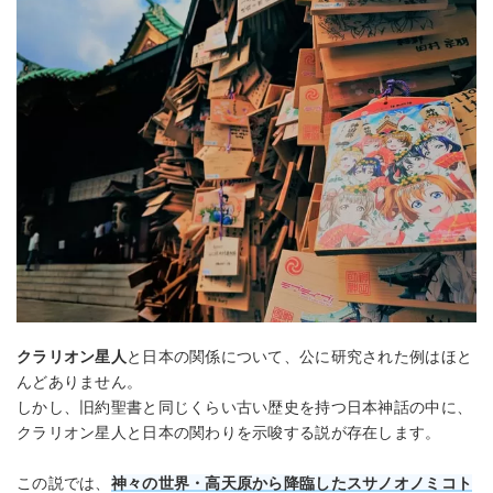
クラリオン星人
と日本の関係について、公に研究された例はほと
んどありません。
しかし、旧約聖書と同じくらい古い歴史を持つ日本神話の中に、
クラリオン星人と日本の関わりを示唆する説が存在します。
この説では、
神々の世界・高天原から降臨した
スサノオノミコト