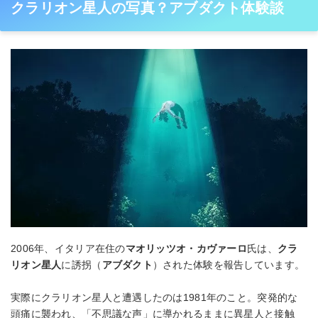
クラリオン星人の写真？アブダクト体験談
2006年、イタリア在住の
マオリッツオ・カヴァーロ
氏は、
クラ
リオン星人
に誘拐（
アブダクト
）された体験を報告しています。
実際にクラリオン星人と遭遇したのは1981年のこと。突発的な
頭痛に襲われ、「不思議な声」に導かれるままに異星人と接触