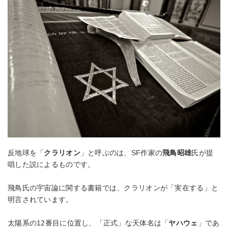
反地球を「
クラリオン
」と呼ぶのは、SF作家の
飛鳥昭雄
氏が提
唱した説によるものです。
飛鳥氏の宇宙論に関する書籍では、クラリオンが「実在する」と
明言されています。
太陽系の12番目に位置し、「正式」な天体名は「
ヤハウェ
」であ