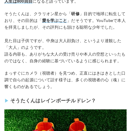
人生は800回目
になると語っています。
そうたくんは、クラリオン星から「
研修
」目的で地球に転生して
おり、その目的は「
愛を学ぶこと
」だそうです。YouTubeで本人
を拝見しましたが、その評判にも頷ける聡明な少年でした。
見た目は子供ですが、中身は大人顔負け、というより達観した
「大人」のようです。
語る内容も、ありがちな大人の受け売りや本人の空想といったも
のではなく、自身の経験に基づいているように感じられます。
まっすぐにカメラ（視聴者）を見つめ、正直にはきはきとした口
調で自らの起源について話す様子は、多くの視聴者の心（魂）に
響くものがあるでしょう。
そうたくんはレインボーチルドレン？